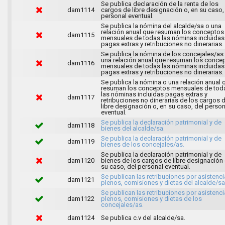
Se publica declaración de la renta de los
dam1114
cargos de libre designación o, en su caso,
personal eventual.
Se publica la nómina del alcalde/sa o una
relación anual que resuman los conceptos
dam1115
mensuales de todas las nóminas incluidas
pagas extras y retribuciones no dinerarias.
Se publica la nómina de los concejales/as
una relación anual que resuman los conce
dam1116
mensuales de todas las nóminas incluidas
pagas extras y retribuciones no dinerarias.
Se publica la nómina o una relación anual 
resuman los conceptos mensuales de tod
las nóminas incluidas pagas extras y
dam1117
retribuciones no dinerarias de los cargos 
libre designación o, en su caso, del person
eventual.
Se publica la declaración patrimonial y de
dam1118
bienes del alcalde/sa.
Se publica la declaración patrimonial y de
dam1119
bienes de los concejales/as.
Se publica la declaración patrimonial y de
dam1120
bienes de los cargos de libre designación 
su caso, del personal eventual.
Se publican las retribuciones por asistenci
dam1121
plenos, comisiones y dietas del alcalde/sa
Se publican las retribuciones por asistenci
dam1122
plenos, comisiones y dietas de los
concejales/as.
dam1124
Se publica c.v del alcalde/sa.