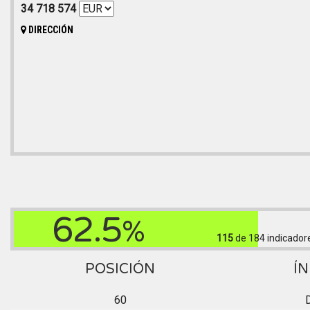
34 718 574
DIRECCIÓN
62.5
%
115
de 184
indicador
POSICIÓN
ÍN
60