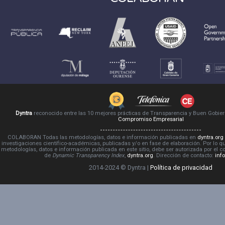
Dyntra
reconocido entre las 10 mejores prácticas de Transparencia y Buen Gobie
Compromiso Empresarial
COLABORAN Todas las metodologías, datos e información publicadas en
dyntra.org
investigaciones científico-académicas, publicadas y/o en fase de elaboración. Por lo qu
metodologías, datos e información publicada en este sitio, debe ser autorizada por el 
de
Dynamic Transparency Index
,
dyntra.org
. Dirección de contacto:
inf
2014-2024 © Dyntra |
Política de privacidad