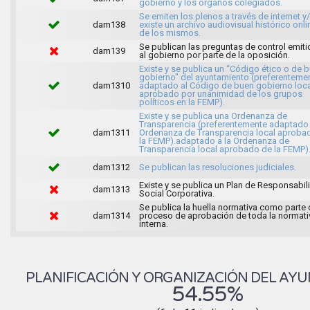
gobierno y los órganos colegiados.
Se emiten los plenos a través de internet y
dam138
existe un archivo audiovisual histórico onli
de los mismos.
Se publican las preguntas de control emit
dam139
al gobierno por parte de la oposición.
Existe y se publica un “Código ético o de 
gobierno" del ayuntamiento (preferenteme
dam1310
adaptado al Código de buen gobierno loca
aprobado por unanimidad de los grupos
políticos en la FEMP).
Existe y se publica una Ordenanza de
Transparencia (preferentemente adaptado 
dam1311
Ordenanza de Transparencia local aproba
la FEMP).adaptado a la Ordenanza de
Transparencia local aprobado de la FEMP)
dam1312
Se publican las resoluciones judiciales.
Existe y se publica un Plan de Responsabil
dam1313
Social Corporativa.
Se publica la huella normativa como parte 
dam1314
proceso de aprobación de toda la normati
interna.
PLANIFICACIÓN Y ORGANIZACIÓN DEL AY
54.55%