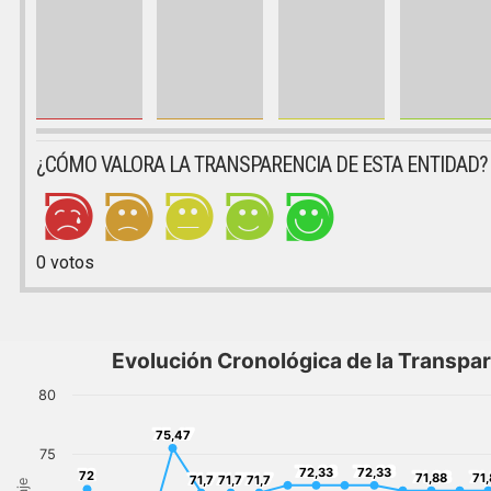
¿CÓMO VALORA LA TRANSPARENCIA DE ESTA ENTIDAD?
0
votos
Evolución Cronológica de la Transpa
80
75,47
75,47
75
72,33
72,33
72
72,33
72,33
71,88
71
72
71,7
71,7
71,7
71,88
71
71,7
71,7
71,7