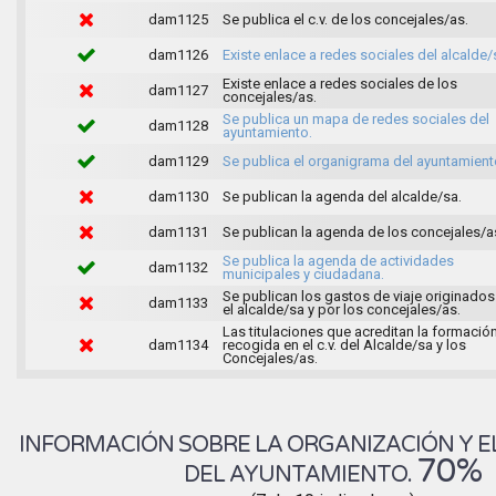
dam1125
Se publica el c.v. de los concejales/as.
dam1126
Existe enlace a redes sociales del alcalde/
Existe enlace a redes sociales de los
dam1127
concejales/as.
Se publica un mapa de redes sociales del
dam1128
ayuntamiento.
dam1129
Se publica el organigrama del ayuntamient
dam1130
Se publican la agenda del alcalde/sa.
dam1131
Se publican la agenda de los concejales/a
Se publica la agenda de actividades
dam1132
municipales y ciudadana.
Se publican los gastos de viaje originados
dam1133
el alcalde/sa y por los concejales/as.
Las titulaciones que acreditan la formació
dam1134
recogida en el c.v. del Alcalde/sa y los
Concejales/as.
INFORMACIÓN SOBRE LA ORGANIZACIÓN Y E
70%
DEL AYUNTAMIENTO.