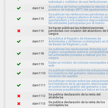
individual o colectivo de sus retribuciones.
Se publica de forma completa la relación 
dam114
puestos de trabajo (RPT) del ayuntamiento
Se publican las retribuciones percibidas p
altos cargos (cargos electos al menos) de
dam115
ayuntamiento y los máximos responsables
las entidades participadas por el mismo.
Se hacen públicas las indemnizaciones
dam116
percibidas con ocasión del abandono de 
cargos.
Se publica el Registro de Intereses de
dam117
Actividades y de Bienes contemplado en l
de Bases de Régimen Local.
Se publican las resoluciones dictadas por 
órgano competente sobre la compatibilid
dam118
las actividades privadas a realizar por los
cargos.
Existe un módulo de noticias municipales e
dam119
web.
Se publican noticias sobre las actuacione
dam1110
los miembros del gobierno relacionadas c
rendición de cuentas.
Se publican noticias sobre las actuacione
los miembros de la oposición relacionada
dam1111
el control de la gestión del gobierno o las
mociones presentadas por estos en los pl
Se publica declaración de la renta del
dam1112
alcalde/sa.
Se publica declaración de la renta de los
dam1113
concejales/as.