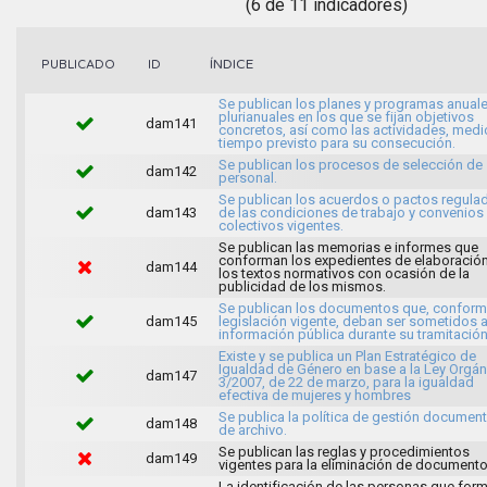
(6 de 11 indicadores)
ÍNDICE
PUBLICADO
ID
Se publican los planes y programas anuale
plurianuales en los que se fijan objetivos
dam141
concretos, así como las actividades, medi
tiempo previsto para su consecución.
Se publican los procesos de selección de
dam142
personal.
Se publican los acuerdos o pactos regula
dam143
de las condiciones de trabajo y convenios
colectivos vigentes.
Se publican las memorias e informes que
conforman los expedientes de elaboració
dam144
los textos normativos con ocasión de la
publicidad de los mismos.
Se publican los documentos que, conforme
dam145
legislación vigente, deban ser sometidos 
información pública durante su tramitación
Existe y se publica un Plan Estratégico de
Igualdad de Género en base a la Ley Orgán
dam147
3/2007, de 22 de marzo, para la igualdad
efectiva de mujeres y hombres
Se publica la política de gestión document
dam148
de archivo.
Se publican las reglas y procedimientos
dam149
vigentes para la eliminación de documento
La identificación de las personas que for