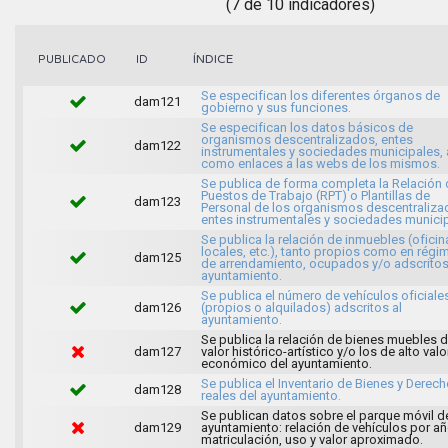
(7 de 10 indicadores)
ÍNDICE
PUBLICADO
ID
Se especifican los diferentes órganos de
dam121
gobierno y sus funciones.
Se especifican los datos básicos de
organismos descentralizados, entes
dam122
instrumentales y sociedades municipales, 
como enlaces a las webs de los mismos.
Se publica de forma completa la Relación 
Puestos de Trabajo (RPT) o Plantillas de
dam123
Personal de los organismos descentraliza
entes instrumentales y sociedades municip
Se publica la relación de inmuebles (oficin
locales, etc.), tanto propios como en régi
dam125
de arrendamiento, ocupados y/o adscritos
ayuntamiento.
Se publica el número de vehículos oficiale
dam126
(propios o alquilados) adscritos al
ayuntamiento.
Se publica la relación de bienes muebles 
dam127
valor histórico-artístico y/o los de alto valo
económico del ayuntamiento.
Se publica el Inventario de Bienes y Derec
dam128
reales del ayuntamiento.
Se publican datos sobre el parque móvil d
dam129
ayuntamiento: relación de vehículos por a
matriculación, uso y valor aproximado.