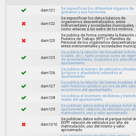
Se especifican los diferentes órganos de
dam121
gobierno y sus funciones.
Se especifican los datos básicos de
organismos descentralizados, entes
dam122
instrumentales y sociedades municipales, 
como enlaces a las webs de los mismos.
Se publica de forma completa la Relación 
Puestos de Trabajo (RPT) o Plantillas de
dam123
Personal de los organismos descentraliza
entes instrumentales y sociedades municip
Se publica la relación de inmuebles (oficin
locales, etc.), tanto propios como en régi
dam125
de arrendamiento, ocupados y/o adscritos
ayuntamiento.
Se publica el número de vehículos oficiale
dam126
(propios o alquilados) adscritos al
ayuntamiento.
Se publica la relación de bienes muebles 
dam127
valor histórico-artístico y/o los de alto valo
económico del ayuntamiento.
Se publica el Inventario de Bienes y Derec
dam128
reales del ayuntamiento.
Se publican datos sobre el parque móvil d
dam129
ayuntamiento: relación de vehículos por a
matriculación, uso y valor aproximado.
Se publican datos sobre el parque móvil d
EEPP: relación de vehículos por año de
dam1210
matriculación, uso del mismo y valor
aproximado.
Las asignaciones anuales a los grupos