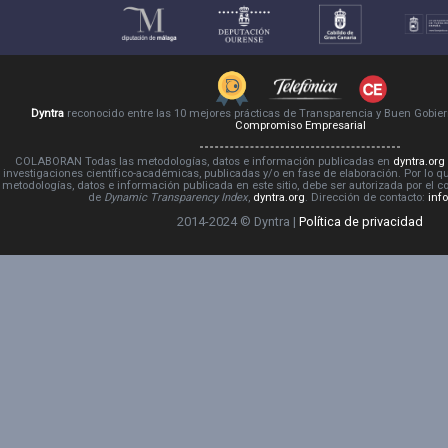
Dyntra
reconocido entre las 10 mejores prácticas de Transparencia y Buen Gobie
Compromiso Empresarial
COLABORAN Todas las metodologías, datos e información publicadas en
dyntra.org
investigaciones científico-académicas, publicadas y/o en fase de elaboración. Por lo qu
metodologías, datos e información publicada en este sitio, debe ser autorizada por el 
de
Dynamic Transparency Index
,
dyntra.org
. Dirección de contacto:
inf
2014-2024 © Dyntra |
Política de privacidad