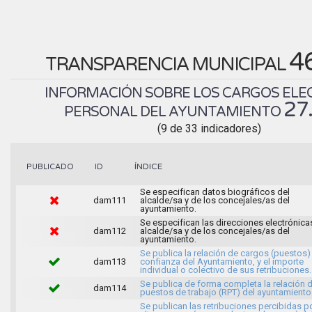
4
TRANSPARENCIA MUNICIPAL
INFORMACIÓN SOBRE LOS CARGOS ELEC
27
PERSONAL DEL AYUNTAMIENTO
(9 de 33 indicadores)
ÍNDICE
PUBLICADO
ID
Se especifican datos biográficos del
dam111
alcalde/sa y de los concejales/as del
ayuntamiento.
Se especifican las direcciones electrónica
dam112
alcalde/sa y de los concejales/as del
ayuntamiento.
Se publica la relación de cargos (puestos)
dam113
confianza del Ayuntamiento, y el importe
individual o colectivo de sus retribuciones.
Se publica de forma completa la relación 
dam114
puestos de trabajo (RPT) del ayuntamiento
Se publican las retribuciones percibidas p