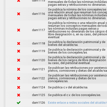
dam1115
mensuales de todas las nóminas incluidas
pagas extras y retribuciones no dinerarias.
Se publica la nómina de los concejales/as
una relación anual que resuman los conce
dam1116
mensuales de todas las nóminas incluidas
pagas extras y retribuciones no dinerarias.
Se publica la nómina o una relación anual 
resuman los conceptos mensuales de tod
las nóminas incluidas pagas extras y
dam1117
retribuciones no dinerarias de los cargos 
libre designación o, en su caso, del person
eventual.
Se publica la declaración patrimonial y de
dam1118
bienes del alcalde/sa.
Se publica la declaración patrimonial y de
dam1119
bienes de los concejales/as.
Se publica la declaración patrimonial y de
dam1120
bienes de los cargos de libre designación 
su caso, del personal eventual.
Se publican las retribuciones por asistenci
dam1121
plenos, comisiones y dietas del alcalde/sa
Se publican las retribuciones por asistenci
dam1122
plenos, comisiones y dietas de los
concejales/as.
dam1124
Se publica c.v del alcalde/sa.
dam1125
Se publica el c.v. de los concejales/as.
dam1126
Existe enlace a redes sociales del alcalde/