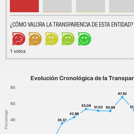
¿CÓMO VALORA LA TRANSPARENCIA DE ESTA ENTIDAD?
1
votos
Evolución Cronológica de la Transpa
80
67,92
67,92
60
53,06
53,06
51
51,02
50,68
51
51,02
50,68
Porcentaje
42,86
42,86
35,37
40
35,37