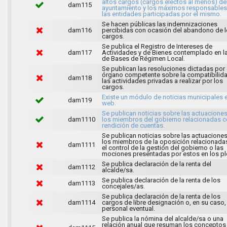
altos cargos (cargos electos al menos) de
dam115
ayuntamiento y los máximos responsables
las entidades participadas por el mismo.
Se hacen públicas las indemnizaciones
dam116
percibidas con ocasión del abandono de 
cargos.
Se publica el Registro de Intereses de
dam117
Actividades y de Bienes contemplado en l
de Bases de Régimen Local.
Se publican las resoluciones dictadas por 
órgano competente sobre la compatibilid
dam118
las actividades privadas a realizar por los
cargos.
Existe un módulo de noticias municipales e
dam119
web.
Se publican noticias sobre las actuacione
dam1110
los miembros del gobierno relacionadas c
rendición de cuentas.
Se publican noticias sobre las actuacione
los miembros de la oposición relacionada
dam1111
el control de la gestión del gobierno o las
mociones presentadas por estos en los pl
Se publica declaración de la renta del
dam1112
alcalde/sa.
Se publica declaración de la renta de los
dam1113
concejales/as.
Se publica declaración de la renta de los
dam1114
cargos de libre designación o, en su caso,
personal eventual.
Se publica la nómina del alcalde/sa o una
relación anual que resuman los conceptos