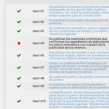
Se publican los planes y programas anuale
plurianuales en los que se fijan objetivos
dam141
concretos, así como las actividades, medi
tiempo previsto para su consecución.
Se publican los procesos de selección de
dam142
personal.
Se publican los acuerdos o pactos regula
dam143
de las condiciones de trabajo y convenios
colectivos vigentes.
Se publican las memorias e informes que
conforman los expedientes de elaboració
dam144
los textos normativos con ocasión de la
publicidad de los mismos.
Se publican los documentos que, conforme
dam145
legislación vigente, deban ser sometidos 
información pública durante su tramitación
Existe y se publica un Plan Estratégico de
Igualdad de Género en base a la Ley Orgán
dam147
3/2007, de 22 de marzo, para la igualdad
efectiva de mujeres y hombres
Se publica la política de gestión document
dam148
de archivo.
Se publican las reglas y procedimientos
dam149
vigentes para la eliminación de documento
La identificación de las personas que for
parte de los órganos de representación de
personal y el número de liberados sindical
dam1410
sindicato al que pertenecen y los costes q
estas liberaciones suponen, diferenciando
sueldos, medios materiales, subvenciones