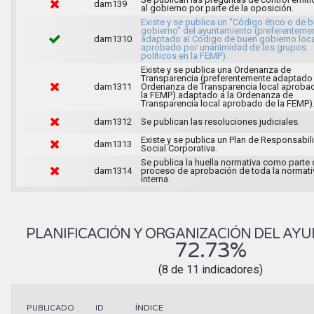
dam139
al gobierno por parte de la oposición.
Existe y se publica un “Código ético o de 
gobierno" del ayuntamiento (preferenteme
dam1310
adaptado al Código de buen gobierno loca
aprobado por unanimidad de los grupos
políticos en la FEMP).
Existe y se publica una Ordenanza de
Transparencia (preferentemente adaptado 
dam1311
Ordenanza de Transparencia local aproba
la FEMP).adaptado a la Ordenanza de
Transparencia local aprobado de la FEMP)
dam1312
Se publican las resoluciones judiciales.
Existe y se publica un Plan de Responsabil
dam1313
Social Corporativa.
Se publica la huella normativa como parte 
dam1314
proceso de aprobación de toda la normati
interna.
PLANIFICACIÓN Y ORGANIZACIÓN DEL AY
72.73%
(8 de 11 indicadores)
ÍNDICE
PUBLICADO
ID