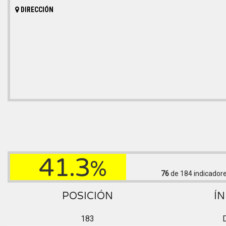
DIRECCIÓN
41.3
%
76
de 184
indicador
POSICIÓN
ÍN
183