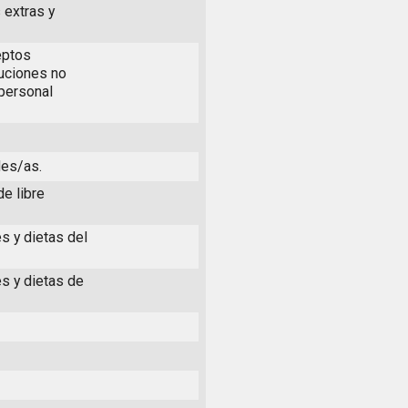
 extras y
eptos
buciones no
 personal
les/as.
de libre
s y dietas del
es y dietas de