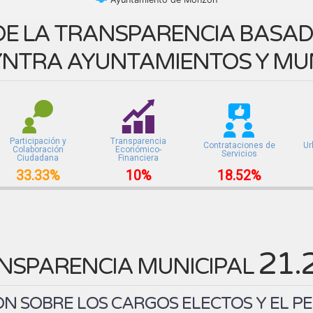
E LA TRANSPARENCIA BASADA
NTRA AYUNTAMIENTOS Y MUN
Participación y
Transparencia
Contrataciones de
Ur
Colaboración
Económico-
Servicios
Ciudadana
Financiera
33.33%
10%
18.52%
21.
NSPARENCIA MUNICIPAL
N SOBRE LOS CARGOS ELECTOS Y EL P