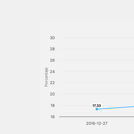
30
28
26
Porcentaje
24
22
20
17,33
18
17,33
16
2016-12-27