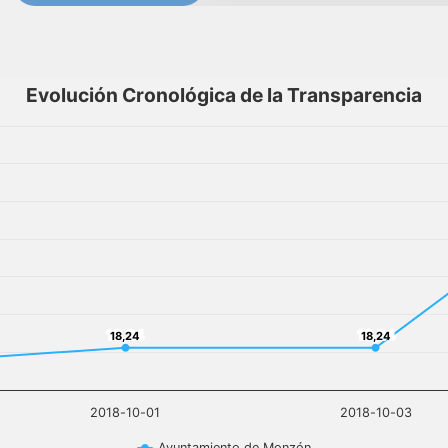
Evolución Cronológica de la Transparencia
18,24
18,24
18,24
18,24
2018-10-01
2018-10-03
Ayuntamiento de Monzón