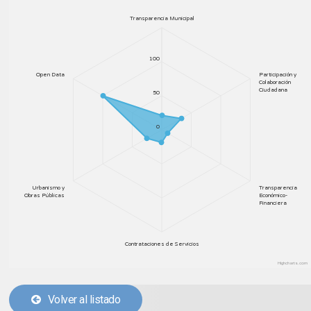
Transparencia Municipal
100
Open Data
Participación y
Colaboración
Ciudadana
50
0
Urbanismo y
Transparencia
Obras Públicas
Económico-
Financiera
Contrataciones de Servicios
Highcharts.com
Volver al listado