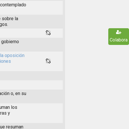
s contemplado
 sobre la
rgos.
Colabora
l gobierno
la oposición
ciones
ación o, en su
suman los
ras y
 que resuman