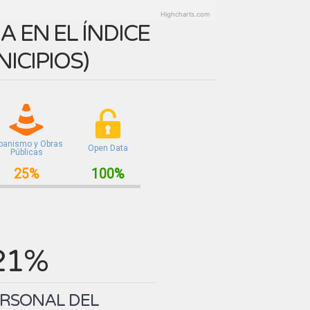
Highcharts.com
 EN EL ÍNDICE
ICIPIOS
)
banismo y Obras
Open Data
Públicas
25%
100%
21%
ERSONAL DEL