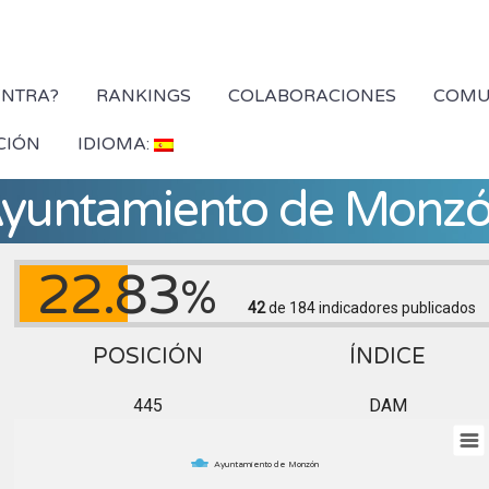
YNTRA?
RANKINGS
COLABORACIONES
COMU
CIÓN
IDIOMA:
yuntamiento de Monz
22.83
%
42
de 184
indicadores publicados
POSICIÓN
ÍNDICE
445
DAM
Ayuntamiento de Monzón