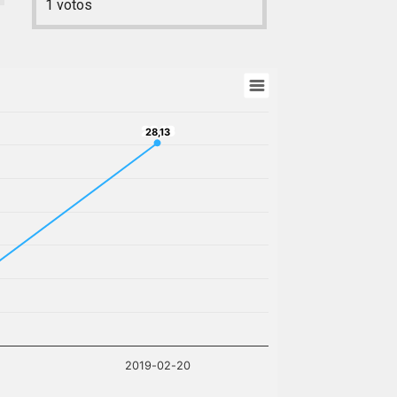
1
votos
28,13
28,13
2019-02-20