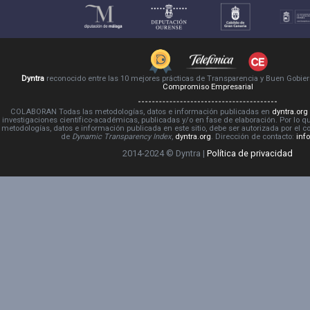
Dyntra
reconocido entre las 10 mejores prácticas de Transparencia y Buen Gobie
Compromiso Empresarial
COLABORAN Todas las metodologías, datos e información publicadas en
dyntra.org
investigaciones científico-académicas, publicadas y/o en fase de elaboración. Por lo qu
metodologías, datos e información publicada en este sitio, debe ser autorizada por el 
de
Dynamic Transparency Index
,
dyntra.org
. Dirección de contacto:
inf
2014-2024 © Dyntra |
Política de privacidad