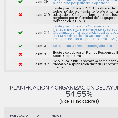
dam139
al gobierno por parte de la oposición.
Existe y se publica un “Código ético o de 
gobierno" del ayuntamiento (preferenteme
dam1310
adaptado al Código de buen gobierno loca
aprobado por unanimidad de los grupos
políticos en la FEMP).
Existe y se publica una Ordenanza de
Transparencia (preferentemente adaptado 
dam1311
Ordenanza de Transparencia local aproba
la FEMP).adaptado a la Ordenanza de
Transparencia local aprobado de la FEMP)
dam1312
Se publican las resoluciones judiciales.
Existe y se publica un Plan de Responsabil
dam1313
Social Corporativa.
Se publica la huella normativa como parte 
dam1314
proceso de aprobación de toda la normati
interna.
PLANIFICACIÓN Y ORGANIZACIÓN DEL AY
54.55%
(6 de 11 indicadores)
ÍNDICE
PUBLICADO
ID