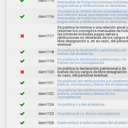
dam1115
mensuales de todas las nóminas incluidas
pagas extras y retribuciones no dinerarias.
Se publica la nómina de los concejales/as
una relación anual que resuman los conce
dam1116
mensuales de todas las nóminas incluidas
pagas extras y retribuciones no dinerarias.
Se publica la nómina o una relación anual 
resuman los conceptos mensuales de tod
las nóminas incluidas pagas extras y
dam1117
retribuciones no dinerarias de los cargos 
libre designación o, en su caso, del person
eventual.
Se publica la declaración patrimonial y de
dam1118
bienes del alcalde/sa.
Se publica la declaración patrimonial y de
dam1119
bienes de los concejales/as.
Se publica la declaración patrimonial y de
dam1120
bienes de los cargos de libre designación 
su caso, del personal eventual.
Se publican las retribuciones por asistenci
dam1121
plenos, comisiones y dietas del alcalde/sa
Se publican las retribuciones por asistenci
dam1122
plenos, comisiones y dietas de los
concejales/as.
dam1124
Se publica c.v del alcalde/sa.
dam1125
Se publica el c.v. de los concejales/as.
dam1126
Existe enlace a redes sociales del alcalde/