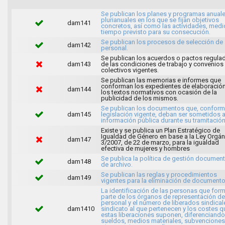
Se publican los planes y programas anuale
plurianuales en los que se fijan objetivos
dam141
concretos, así como las actividades, medi
tiempo previsto para su consecución.
Se publican los procesos de selección de
dam142
personal.
Se publican los acuerdos o pactos regula
dam143
de las condiciones de trabajo y convenios
colectivos vigentes.
Se publican las memorias e informes que
conforman los expedientes de elaboració
dam144
los textos normativos con ocasión de la
publicidad de los mismos.
Se publican los documentos que, conforme
dam145
legislación vigente, deban ser sometidos 
información pública durante su tramitación
Existe y se publica un Plan Estratégico de
Igualdad de Género en base a la Ley Orgán
dam147
3/2007, de 22 de marzo, para la igualdad
efectiva de mujeres y hombres
Se publica la política de gestión document
dam148
de archivo.
Se publican las reglas y procedimientos
dam149
vigentes para la eliminación de documento
La identificación de las personas que for
parte de los órganos de representación de
personal y el número de liberados sindical
dam1410
sindicato al que pertenecen y los costes q
estas liberaciones suponen, diferenciando
sueldos, medios materiales, subvenciones