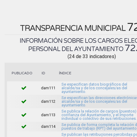
7
TRANSPARENCIA MUNICIPAL
INFORMACIÓN SOBRE LOS CARGOS ELEC
72
PERSONAL DEL AYUNTAMIENTO
(24 de 33 indicadores)
ÍNDICE
PUBLICADO
ID
Se especifican datos biográficos del
dam111
alcalde/sa y de los concejales/as del
ayuntamiento.
Se especifican las direcciones electrónica
dam112
alcalde/sa y de los concejales/as del
ayuntamiento.
Se publica la relación de cargos (puestos)
dam113
confianza del Ayuntamiento, y el importe
individual o colectivo de sus retribuciones.
Se publica de forma completa la relación 
dam114
puestos de trabajo (RPT) del ayuntamiento
Se publican las retribuciones percibidas p