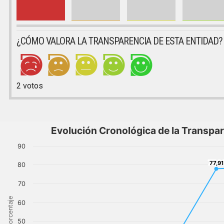
¿CÓMO VALORA LA TRANSPARENCIA DE ESTA ENTIDAD?
2
votos
Evolución Cronológica de la Transpa
90
77,9
77,91
80
70
Porcentaje
60
50