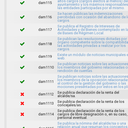
altos cargos (cargos electos al menos) de
dam115
ayuntamiento y los máximos responsables
las entidades participadas por el mismo.
Se hacen públicas las indemnizaciones
dam116
percibidas con ocasión del abandono de 
cargos.
Se publica el Registro de Intereses de
dam117
Actividades y de Bienes contemplado en l
de Bases de Régimen Local.
Se publican las resoluciones dictadas por 
órgano competente sobre la compatibilid
dam118
las actividades privadas a realizar por los
cargos.
Existe un módulo de noticias municipales e
dam119
web.
Se publican noticias sobre las actuacione
dam1110
los miembros del gobierno relacionadas c
rendición de cuentas.
Se publican noticias sobre las actuacione
los miembros de la oposición relacionada
dam1111
el control de la gestión del gobierno o las
mociones presentadas por estos en los pl
Se publica declaración de la renta del
dam1112
alcalde/sa.
Se publica declaración de la renta de los
dam1113
concejales/as.
Se publica declaración de la renta de los
dam1114
cargos de libre designación o, en su caso,
personal eventual.
Se publica la nómina del alcalde/sa o una
relación anual que resuman los conceptos