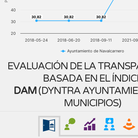
40
30,82
30,82
30,82
30,82
30,82
30,82
30
20
2018-05-24
2018-06-20
2018-09-11
2021-09
Ayuntamiento de Navalcarnero
EVALUACIÓN DE LA TRANSP
BASADA EN EL ÍNDIC
DAM
(
DYNTRA AYUNTAMIE
MUNICIPIOS
)