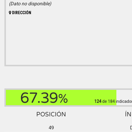
(Dato no disponible)
DIRECCIÓN
67.39
%
124
de 184
indicado
POSICIÓN
ÍN
49