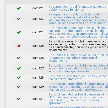
Se especifican los diferentes órganos de
dam121
gobierno y sus funciones.
Se especifican los datos básicos de
organismos descentralizados, entes
dam122
instrumentales y sociedades municipales, 
como enlaces a las webs de los mismos.
Se publica de forma completa la Relación 
Puestos de Trabajo (RPT) o Plantillas de
dam123
Personal de los organismos descentraliza
entes instrumentales y sociedades municip
Se publica la relación de inmuebles (oficin
locales, etc.), tanto propios como en régi
dam125
de arrendamiento, ocupados y/o adscritos
ayuntamiento.
Se publica el número de vehículos oficiale
dam126
(propios o alquilados) adscritos al
ayuntamiento.
Se publica la relación de bienes muebles 
dam127
valor histórico-artístico y/o los de alto valo
económico del ayuntamiento.
Se publica el Inventario de Bienes y Derec
dam128
reales del ayuntamiento.
Se publican datos sobre el parque móvil d
dam129
ayuntamiento: relación de vehículos por a
matriculación, uso y valor aproximado.
Se publican datos sobre el parque móvil d
EEPP: relación de vehículos por año de
dam1210
matriculación, uso del mismo y valor
aproximado.
Las asignaciones anuales a los grupos