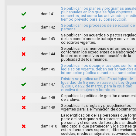
Se publican los planes y programas anuale
plurianuales en los que se fijan objetivos
dam141
concretos, así como las actividades, medi
tiempo previsto para su consecución.
Se publican los procesos de selección de
dam142
personal.
Se publican los acuerdos o pactos regula
dam143
de las condiciones de trabajo y convenios
colectivos vigentes.
Se publican las memorias e informes que
conforman los expedientes de elaboració
dam144
los textos normativos con ocasión de la
publicidad de los mismos.
Se publican los documentos que, conforme
dam145
legislación vigente, deban ser sometidos 
información pública durante su tramitación
Existe y se publica un Plan Estratégico de
Igualdad de Género en base a la Ley Orgán
dam147
3/2007, de 22 de marzo, para la igualdad
efectiva de mujeres y hombres
Se publica la política de gestión document
dam148
de archivo.
Se publican las reglas y procedimientos
dam149
vigentes para la eliminación de documento
La identificación de las personas que for
parte de los órganos de representación de
personal y el número de liberados sindical
dam1410
sindicato al que pertenecen y los costes q
estas liberaciones suponen, diferenciando
sueldos, medios materiales, subvenciones