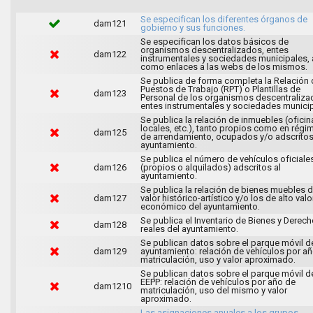
Se especifican los diferentes órganos de
dam121
gobierno y sus funciones.
Se especifican los datos básicos de
organismos descentralizados, entes
dam122
instrumentales y sociedades municipales, 
como enlaces a las webs de los mismos.
Se publica de forma completa la Relación 
Puestos de Trabajo (RPT) o Plantillas de
dam123
Personal de los organismos descentraliza
entes instrumentales y sociedades municip
Se publica la relación de inmuebles (oficin
locales, etc.), tanto propios como en régi
dam125
de arrendamiento, ocupados y/o adscritos
ayuntamiento.
Se publica el número de vehículos oficiale
dam126
(propios o alquilados) adscritos al
ayuntamiento.
Se publica la relación de bienes muebles 
dam127
valor histórico-artístico y/o los de alto valo
económico del ayuntamiento.
Se publica el Inventario de Bienes y Derec
dam128
reales del ayuntamiento.
Se publican datos sobre el parque móvil d
dam129
ayuntamiento: relación de vehículos por a
matriculación, uso y valor aproximado.
Se publican datos sobre el parque móvil d
EEPP: relación de vehículos por año de
dam1210
matriculación, uso del mismo y valor
aproximado.
Las asignaciones anuales a los grupos