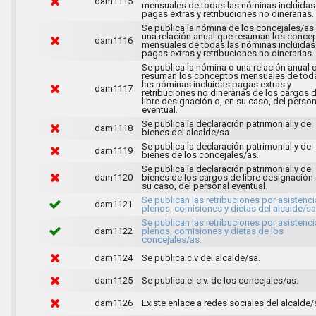
dam1115
mensuales de todas las nóminas incluidas
pagas extras y retribuciones no dinerarias.
Se publica la nómina de los concejales/as
una relación anual que resuman los conce
dam1116
mensuales de todas las nóminas incluidas
pagas extras y retribuciones no dinerarias.
Se publica la nómina o una relación anual 
resuman los conceptos mensuales de tod
las nóminas incluidas pagas extras y
dam1117
retribuciones no dinerarias de los cargos 
libre designación o, en su caso, del person
eventual.
Se publica la declaración patrimonial y de
dam1118
bienes del alcalde/sa.
Se publica la declaración patrimonial y de
dam1119
bienes de los concejales/as.
Se publica la declaración patrimonial y de
dam1120
bienes de los cargos de libre designación 
su caso, del personal eventual.
Se publican las retribuciones por asistenci
dam1121
plenos, comisiones y dietas del alcalde/sa
Se publican las retribuciones por asistenci
dam1122
plenos, comisiones y dietas de los
concejales/as.
dam1124
Se publica c.v del alcalde/sa.
dam1125
Se publica el c.v. de los concejales/as.
dam1126
Existe enlace a redes sociales del alcalde/