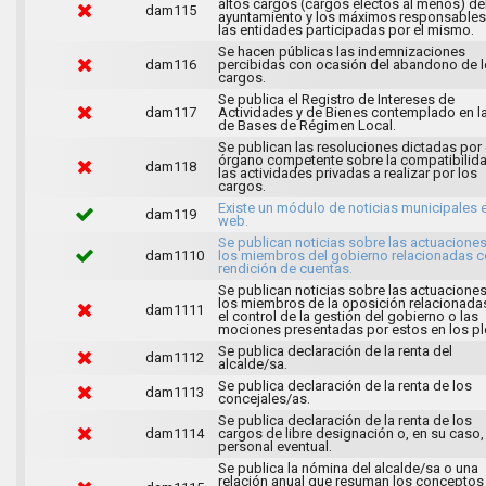
altos cargos (cargos electos al menos) de
dam115
ayuntamiento y los máximos responsables
las entidades participadas por el mismo.
Se hacen públicas las indemnizaciones
dam116
percibidas con ocasión del abandono de 
cargos.
Se publica el Registro de Intereses de
dam117
Actividades y de Bienes contemplado en l
de Bases de Régimen Local.
Se publican las resoluciones dictadas por 
órgano competente sobre la compatibilid
dam118
las actividades privadas a realizar por los
cargos.
Existe un módulo de noticias municipales e
dam119
web.
Se publican noticias sobre las actuacione
dam1110
los miembros del gobierno relacionadas c
rendición de cuentas.
Se publican noticias sobre las actuacione
los miembros de la oposición relacionada
dam1111
el control de la gestión del gobierno o las
mociones presentadas por estos en los pl
Se publica declaración de la renta del
dam1112
alcalde/sa.
Se publica declaración de la renta de los
dam1113
concejales/as.
Se publica declaración de la renta de los
dam1114
cargos de libre designación o, en su caso,
personal eventual.
Se publica la nómina del alcalde/sa o una
relación anual que resuman los conceptos