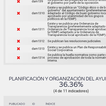
dam139
al gobierno por parte de la oposición.
Existe y se publica un “Código ético o de 
gobierno" del ayuntamiento (preferenteme
dam1310
adaptado al Código de buen gobierno loca
aprobado por unanimidad de los grupos
políticos en la FEMP).
Existe y se publica una Ordenanza de
Transparencia (preferentemente adaptado 
dam1311
Ordenanza de Transparencia local aproba
la FEMP).adaptado a la Ordenanza de
Transparencia local aprobado de la FEMP)
dam1312
Se publican las resoluciones judiciales.
Existe y se publica un Plan de Responsabil
dam1313
Social Corporativa.
Se publica la huella normativa como parte 
dam1314
proceso de aprobación de toda la normati
interna.
PLANIFICACIÓN Y ORGANIZACIÓN DEL AY
36.36%
(4 de 11 indicadores)
ÍNDICE
PUBLICADO
ID