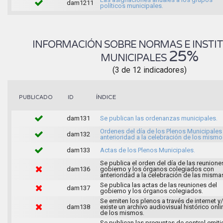
dam1211
políticos municipales.
INFORMACIÓN SOBRE NORMAS E INSTI
25%
MUNICIPALES
(3 de 12 indicadores)
ÍNDICE
PUBLICADO
ID
dam131
Se publican las ordenanzas municipales.
Ordenes del día de los Plenos Municipales
dam132
anterioridad a la celebración de los mismo
dam133
Actas de los Plenos Municipales.
Se publica el orden del día de las reunione
dam136
gobierno y los órganos colegiados con
anterioridad a la celebración de las misma
Se publica las actas de las reuniones del
dam137
gobierno y los órganos colegiados.
Se emiten los plenos a través de internet y
dam138
existe un archivo audiovisual histórico onli
de los mismos.
Se publican las preguntas de control emit