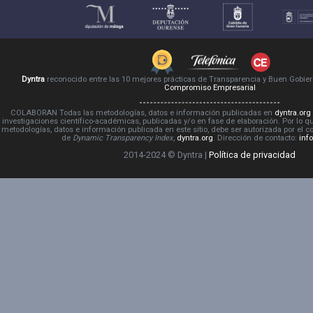
Dyntra
reconocido entre las 10 mejores prácticas de Transparencia y Buen Gobie
Compromiso Empresarial
COLABORAN Todas las metodologías, datos e información publicadas en
dyntra.org
investigaciones científico-académicas, publicadas y/o en fase de elaboración. Por lo qu
metodologías, datos e información publicada en este sitio, debe ser autorizada por el 
de
Dynamic Transparency Index
,
dyntra.org
. Dirección de contacto:
inf
2014-2024 © Dyntra |
Política de privacidad