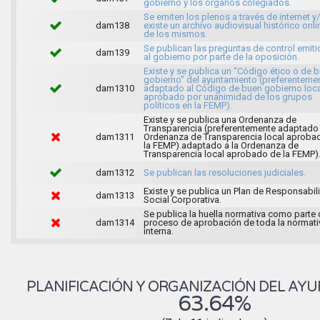
gobierno y los órganos colegiados.
Se emiten los plenos a través de internet y
dam138
existe un archivo audiovisual histórico onli
de los mismos.
Se publican las preguntas de control emit
dam139
al gobierno por parte de la oposición.
Existe y se publica un “Código ético o de 
gobierno" del ayuntamiento (preferenteme
dam1310
adaptado al Código de buen gobierno loca
aprobado por unanimidad de los grupos
políticos en la FEMP).
Existe y se publica una Ordenanza de
Transparencia (preferentemente adaptado 
dam1311
Ordenanza de Transparencia local aproba
la FEMP).adaptado a la Ordenanza de
Transparencia local aprobado de la FEMP)
dam1312
Se publican las resoluciones judiciales.
Existe y se publica un Plan de Responsabil
dam1313
Social Corporativa.
Se publica la huella normativa como parte 
dam1314
proceso de aprobación de toda la normati
interna.
PLANIFICACIÓN Y ORGANIZACIÓN DEL AY
63.64%