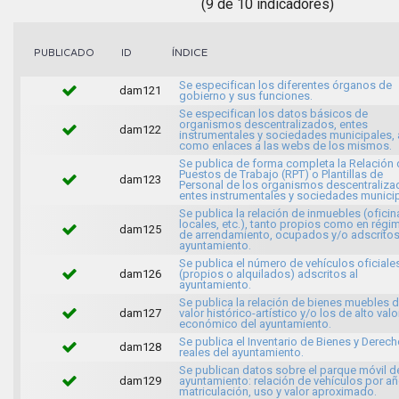
(9 de 10 indicadores)
ÍNDICE
PUBLICADO
ID
Se especifican los diferentes órganos de
dam121
gobierno y sus funciones.
Se especifican los datos básicos de
organismos descentralizados, entes
dam122
instrumentales y sociedades municipales, 
como enlaces a las webs de los mismos.
Se publica de forma completa la Relación 
Puestos de Trabajo (RPT) o Plantillas de
dam123
Personal de los organismos descentraliza
entes instrumentales y sociedades municip
Se publica la relación de inmuebles (oficin
locales, etc.), tanto propios como en régi
dam125
de arrendamiento, ocupados y/o adscritos
ayuntamiento.
Se publica el número de vehículos oficiale
dam126
(propios o alquilados) adscritos al
ayuntamiento.
Se publica la relación de bienes muebles 
dam127
valor histórico-artístico y/o los de alto valo
económico del ayuntamiento.
Se publica el Inventario de Bienes y Derec
dam128
reales del ayuntamiento.
Se publican datos sobre el parque móvil d
dam129
ayuntamiento: relación de vehículos por a
matriculación, uso y valor aproximado.