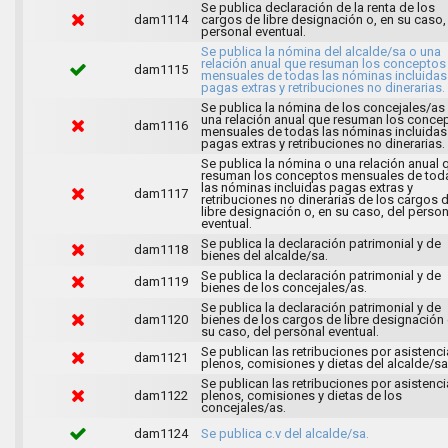
Se publica declaración de la renta de los
dam1114
cargos de libre designación o, en su caso,
personal eventual.
Se publica la nómina del alcalde/sa o una
relación anual que resuman los conceptos
dam1115
mensuales de todas las nóminas incluidas
pagas extras y retribuciones no dinerarias.
Se publica la nómina de los concejales/as
una relación anual que resuman los conce
dam1116
mensuales de todas las nóminas incluidas
pagas extras y retribuciones no dinerarias.
Se publica la nómina o una relación anual 
resuman los conceptos mensuales de tod
las nóminas incluidas pagas extras y
dam1117
retribuciones no dinerarias de los cargos 
libre designación o, en su caso, del person
eventual.
Se publica la declaración patrimonial y de
dam1118
bienes del alcalde/sa.
Se publica la declaración patrimonial y de
dam1119
bienes de los concejales/as.
Se publica la declaración patrimonial y de
dam1120
bienes de los cargos de libre designación 
su caso, del personal eventual.
Se publican las retribuciones por asistenci
dam1121
plenos, comisiones y dietas del alcalde/sa
Se publican las retribuciones por asistenci
dam1122
plenos, comisiones y dietas de los
concejales/as.
dam1124
Se publica c.v del alcalde/sa.