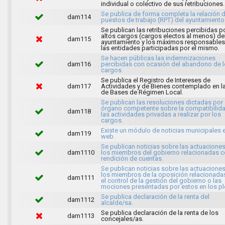
individual o colectivo de sus retribuciones.
Se publica de forma completa la relación 
dam114
puestos de trabajo (RPT) del ayuntamiento
Se publican las retribuciones percibidas p
altos cargos (cargos electos al menos) de
dam115
ayuntamiento y los máximos responsables
las entidades participadas por el mismo.
Se hacen públicas las indemnizaciones
dam116
percibidas con ocasión del abandono de 
cargos.
Se publica el Registro de Intereses de
dam117
Actividades y de Bienes contemplado en l
de Bases de Régimen Local.
Se publican las resoluciones dictadas por 
órgano competente sobre la compatibilid
dam118
las actividades privadas a realizar por los
cargos.
Existe un módulo de noticias municipales e
dam119
web.
Se publican noticias sobre las actuacione
dam1110
los miembros del gobierno relacionadas c
rendición de cuentas.
Se publican noticias sobre las actuacione
los miembros de la oposición relacionada
dam1111
el control de la gestión del gobierno o las
mociones presentadas por estos en los pl
Se publica declaración de la renta del
dam1112
alcalde/sa.
Se publica declaración de la renta de los
dam1113
concejales/as.