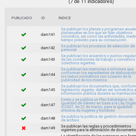
(7 de 11 indicadores)
ÍNDICE
PUBLICADO
ID
Se publican los planes y programas anuale
plurianuales en los que se fijan objetivos
dam141
concretos, así como las actividades, medi
tiempo previsto para su consecución.
Se publican los procesos de selección de
dam142
personal.
Se publican los acuerdos o pactos regula
dam143
de las condiciones de trabajo y convenios
colectivos vigentes.
Se publican las memorias e informes que
conforman los expedientes de elaboració
dam144
los textos normativos con ocasión de la
publicidad de los mismos.
Se publican los documentos que, conforme
dam145
legislación vigente, deban ser sometidos 
información pública durante su tramitación
Existe y se publica un Plan Estratégico de
Igualdad de Género en base a la Ley Orgán
dam147
3/2007, de 22 de marzo, para la igualdad
efectiva de mujeres y hombres
Se publica la política de gestión document
dam148
de archivo.
Se publican las reglas y procedimientos
dam149
vigentes para la eliminación de documento
La identificación de las personas que for