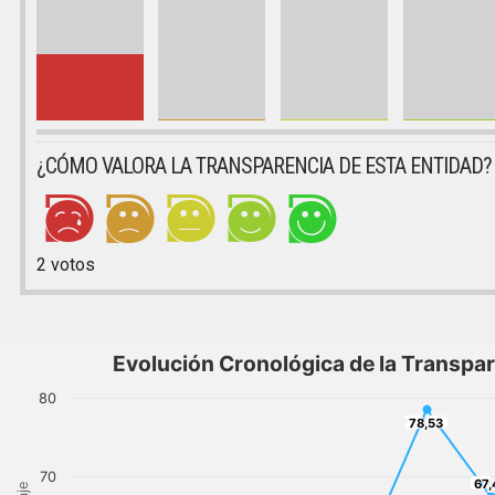
¿CÓMO VALORA LA TRANSPARENCIA DE ESTA ENTIDAD?
2
votos
Evolución Cronológica de la Transpa
80
78,53
78,53
70
67,
67,