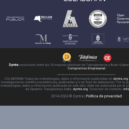
Dyntra
reconocido entre las 10 mejores prácticas de Transparencia y Buen Gobie
Compromiso Empresarial
COLABORAN Todas las metodologías, datos e información publicadas en
dyntra.org
investigaciones científico-académicas, publicadas y/o en fase de elaboración. Por lo qu
metodologías, datos e información publicada en este sitio, debe ser autorizada por el 
de
Dynamic Transparency Index
,
dyntra.org
. Dirección de contacto:
inf
2014-2024 © Dyntra |
Política de privacidad