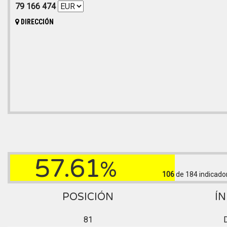
79 166 474
DIRECCIÓN
57.61
%
106
de 184
indicado
POSICIÓN
ÍN
81