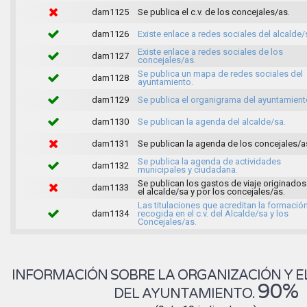
dam1125
Se publica el c.v. de los concejales/as.
dam1126
Existe enlace a redes sociales del alcalde/
Existe enlace a redes sociales de los
dam1127
concejales/as.
Se publica un mapa de redes sociales del
dam1128
ayuntamiento.
dam1129
Se publica el organigrama del ayuntamient
dam1130
Se publican la agenda del alcalde/sa.
dam1131
Se publican la agenda de los concejales/a
Se publica la agenda de actividades
dam1132
municipales y ciudadana.
Se publican los gastos de viaje originados
dam1133
el alcalde/sa y por los concejales/as.
Las titulaciones que acreditan la formació
dam1134
recogida en el c.v. del Alcalde/sa y los
Concejales/as.
INFORMACIÓN SOBRE LA ORGANIZACIÓN Y E
90%
DEL AYUNTAMIENTO.