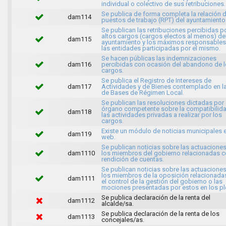
individual o colectivo de sus retribuciones.
Se publica de forma completa la relación 
dam114
puestos de trabajo (RPT) del ayuntamiento
Se publican las retribuciones percibidas p
altos cargos (cargos electos al menos) de
dam115
ayuntamiento y los máximos responsables
las entidades participadas por el mismo.
Se hacen públicas las indemnizaciones
dam116
percibidas con ocasión del abandono de 
cargos.
Se publica el Registro de Intereses de
dam117
Actividades y de Bienes contemplado en l
de Bases de Régimen Local.
Se publican las resoluciones dictadas por 
órgano competente sobre la compatibilid
dam118
las actividades privadas a realizar por los
cargos.
Existe un módulo de noticias municipales e
dam119
web.
Se publican noticias sobre las actuacione
dam1110
los miembros del gobierno relacionadas c
rendición de cuentas.
Se publican noticias sobre las actuacione
los miembros de la oposición relacionada
dam1111
el control de la gestión del gobierno o las
mociones presentadas por estos en los pl
Se publica declaración de la renta del
dam1112
alcalde/sa.
Se publica declaración de la renta de los
dam1113
concejales/as.