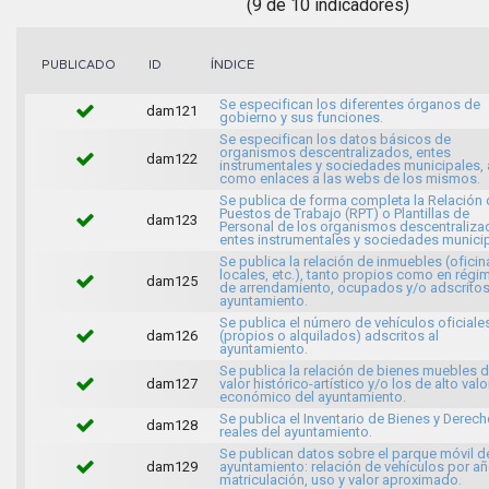
(9 de 10 indicadores)
ÍNDICE
PUBLICADO
ID
Se especifican los diferentes órganos de
dam121
gobierno y sus funciones.
Se especifican los datos básicos de
organismos descentralizados, entes
dam122
instrumentales y sociedades municipales, 
como enlaces a las webs de los mismos.
Se publica de forma completa la Relación 
Puestos de Trabajo (RPT) o Plantillas de
dam123
Personal de los organismos descentraliza
entes instrumentales y sociedades municip
Se publica la relación de inmuebles (oficin
locales, etc.), tanto propios como en régi
dam125
de arrendamiento, ocupados y/o adscritos
ayuntamiento.
Se publica el número de vehículos oficiale
dam126
(propios o alquilados) adscritos al
ayuntamiento.
Se publica la relación de bienes muebles 
dam127
valor histórico-artístico y/o los de alto valo
económico del ayuntamiento.
Se publica el Inventario de Bienes y Derec
dam128
reales del ayuntamiento.
Se publican datos sobre el parque móvil d
dam129
ayuntamiento: relación de vehículos por a
matriculación, uso y valor aproximado.