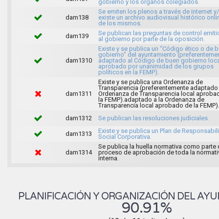
gobierno y los órganos colegiados.
Se emiten los plenos a través de internet y
dam138
existe un archivo audiovisual histórico onli
de los mismos.
Se publican las preguntas de control emit
dam139
al gobierno por parte de la oposición.
Existe y se publica un “Código ético o de 
gobierno" del ayuntamiento (preferenteme
dam1310
adaptado al Código de buen gobierno loca
aprobado por unanimidad de los grupos
políticos en la FEMP).
Existe y se publica una Ordenanza de
Transparencia (preferentemente adaptado 
dam1311
Ordenanza de Transparencia local aproba
la FEMP).adaptado a la Ordenanza de
Transparencia local aprobado de la FEMP)
dam1312
Se publican las resoluciones judiciales.
Existe y se publica un Plan de Responsabil
dam1313
Social Corporativa.
Se publica la huella normativa como parte 
dam1314
proceso de aprobación de toda la normati
interna.
PLANIFICACIÓN Y ORGANIZACIÓN DEL AY
90.91%