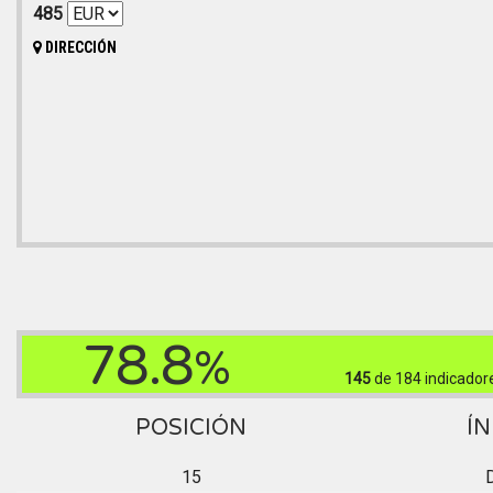
485
DIRECCIÓN
78.8
%
145
de 184
indicador
POSICIÓN
ÍN
15