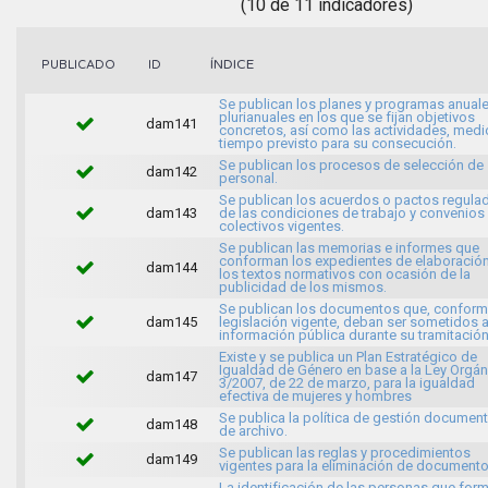
(10 de 11 indicadores)
ÍNDICE
PUBLICADO
ID
Se publican los planes y programas anuale
plurianuales en los que se fijan objetivos
dam141
concretos, así como las actividades, medi
tiempo previsto para su consecución.
Se publican los procesos de selección de
dam142
personal.
Se publican los acuerdos o pactos regula
dam143
de las condiciones de trabajo y convenios
colectivos vigentes.
Se publican las memorias e informes que
conforman los expedientes de elaboració
dam144
los textos normativos con ocasión de la
publicidad de los mismos.
Se publican los documentos que, conforme
dam145
legislación vigente, deban ser sometidos 
información pública durante su tramitación
Existe y se publica un Plan Estratégico de
Igualdad de Género en base a la Ley Orgán
dam147
3/2007, de 22 de marzo, para la igualdad
efectiva de mujeres y hombres
Se publica la política de gestión document
dam148
de archivo.
Se publican las reglas y procedimientos
dam149
vigentes para la eliminación de documento
La identificación de las personas que for