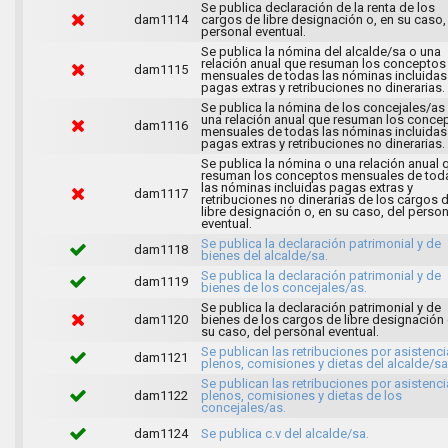
Se publica declaración de la renta de los
dam1114
cargos de libre designación o, en su caso,
personal eventual.
Se publica la nómina del alcalde/sa o una
relación anual que resuman los conceptos
dam1115
mensuales de todas las nóminas incluidas
pagas extras y retribuciones no dinerarias.
Se publica la nómina de los concejales/as
una relación anual que resuman los conce
dam1116
mensuales de todas las nóminas incluidas
pagas extras y retribuciones no dinerarias.
Se publica la nómina o una relación anual 
resuman los conceptos mensuales de tod
las nóminas incluidas pagas extras y
dam1117
retribuciones no dinerarias de los cargos 
libre designación o, en su caso, del person
eventual.
Se publica la declaración patrimonial y de
dam1118
bienes del alcalde/sa.
Se publica la declaración patrimonial y de
dam1119
bienes de los concejales/as.
Se publica la declaración patrimonial y de
dam1120
bienes de los cargos de libre designación 
su caso, del personal eventual.
Se publican las retribuciones por asistenci
dam1121
plenos, comisiones y dietas del alcalde/sa
Se publican las retribuciones por asistenci
dam1122
plenos, comisiones y dietas de los
concejales/as.
dam1124
Se publica c.v del alcalde/sa.