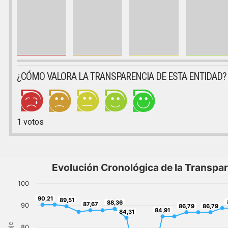
¿CÓMO VALORA LA TRANSPARENCIA DE ESTA ENTIDAD?
1
votos
Evolución Cronológica de la Transpa
100
90,21
90,21
89,51
89,51
88,36
87,67
88,36
87,67
86,79
86,79
90
86,79
86,79
84,91
84,31
84,91
84,31
80