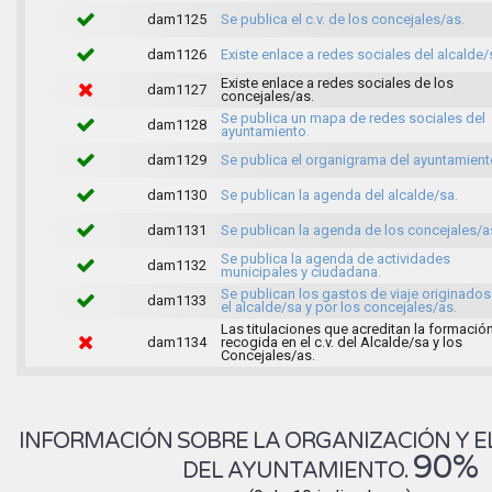
dam1125
Se publica el c.v. de los concejales/as.
dam1126
Existe enlace a redes sociales del alcalde/
Existe enlace a redes sociales de los
dam1127
concejales/as.
Se publica un mapa de redes sociales del
dam1128
ayuntamiento.
dam1129
Se publica el organigrama del ayuntamient
dam1130
Se publican la agenda del alcalde/sa.
dam1131
Se publican la agenda de los concejales/a
Se publica la agenda de actividades
dam1132
municipales y ciudadana.
Se publican los gastos de viaje originados
dam1133
el alcalde/sa y por los concejales/as.
Las titulaciones que acreditan la formació
dam1134
recogida en el c.v. del Alcalde/sa y los
Concejales/as.
INFORMACIÓN SOBRE LA ORGANIZACIÓN Y E
90%
DEL AYUNTAMIENTO.