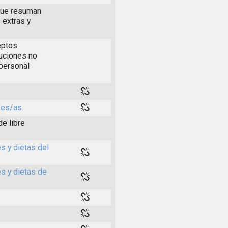
 que resuman
 extras y
eptos
buciones no
 personal
les/as.
de libre
s y dietas del
es y dietas de