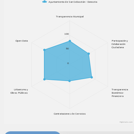
Ayuntamiento de San Sebastián - Donostia
Transparencia Municipal
100
Open Data
Participación y
Colaboración
Ciudadana
50
0
Urbanismo y
Transparencia
Obras Públicas
Económico-
Financiera
Contrataciones de Servicios
Highcharts.com