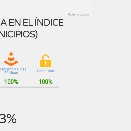
Highcharts.com
 EN EL ÍNDICE
ICIPIOS
)
banismo y Obras
Open Data
Públicas
100%
100%
.3%