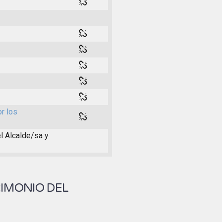
or los
el Alcalde/sa y
RIMONIO DEL