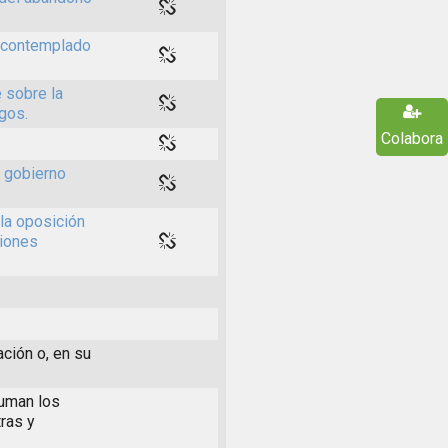
s contemplado
 sobre la
rgos.
Colabora
l gobierno
la oposición
ciones
ación o, en su
suman los
ras y