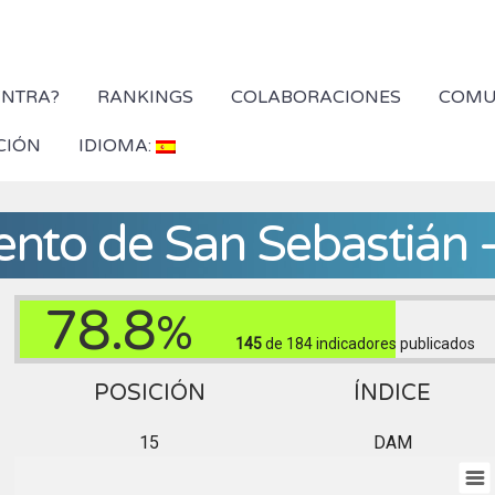
YNTRA?
RANKINGS
COLABORACIONES
COMU
CIÓN
IDIOMA:
nto de San Sebastián 
78.8
%
145
de 184
indicadores publicados
POSICIÓN
ÍNDICE
15
DAM