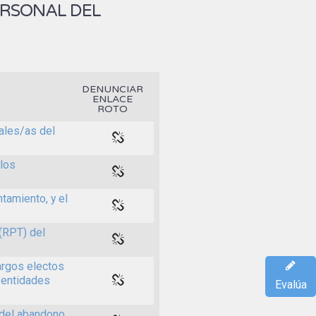
ERSONAL DEL
DENUNCIAR
ENLACE
ROTO
ales/as del
 los
tamiento, y el
(RPT) del
argos electos
 entidades
Evalúa
 del abandono