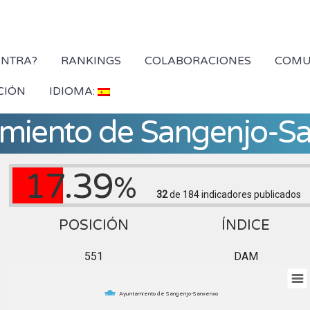
YNTRA?
RANKINGS
COLABORACIONES
COMU
CIÓN
IDIOMA:
miento de Sangenjo-S
17.39
%
32
de 184
indicadores publicados
POSICIÓN
ÍNDICE
551
DAM
Ayuntamiento de Sangenjo-Sanxenxo