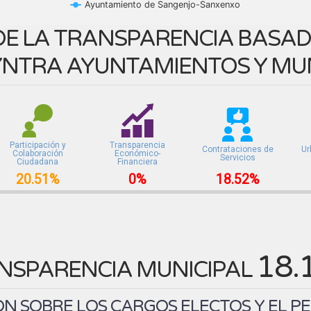
Ayuntamiento de Sangenjo-Sanxenxo
E LA TRANSPARENCIA BASADA
NTRA AYUNTAMIENTOS Y MUN
Participación y
Transparencia
Contrataciones de
Ur
Colaboración
Económico-
Servicios
Ciudadana
Financiera
20.51%
0%
18.52%
18.
NSPARENCIA MUNICIPAL
N SOBRE LOS CARGOS ELECTOS Y EL P