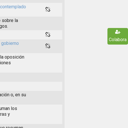
s contemplado
 sobre la
rgos.
Colabora
l gobierno
la oposición
ciones
ación o, en su
suman los
ras y
 que resuman