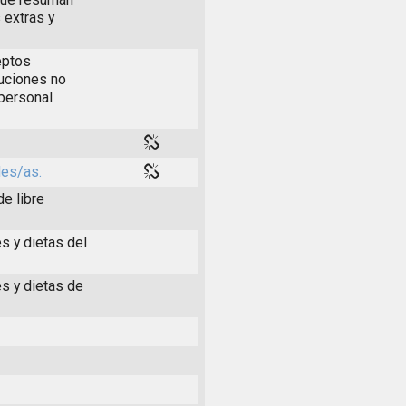
 extras y
eptos
buciones no
 personal
les/as.
de libre
s y dietas del
es y dietas de