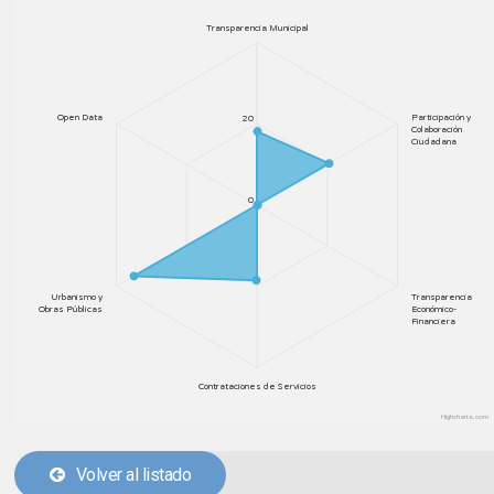
Transparencia Municipal
Open Data
Participación y
20
Colaboración
Ciudadana
0
Urbanismo y
Transparencia
Obras Públicas
Económico-
Financiera
Contrataciones de Servicios
Highcharts.com
Volver al listado