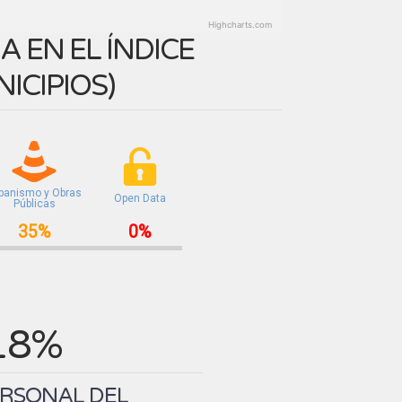
Highcharts.com
 EN EL ÍNDICE
ICIPIOS
)
banismo y Obras
Open Data
Públicas
35%
0%
18%
ERSONAL DEL