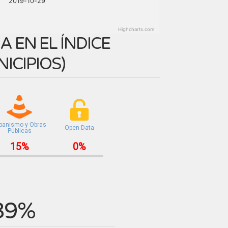
2019-10-29
Highcharts.com
 EN EL ÍNDICE
ICIPIOS
)
banismo y Obras
Open Data
Públicas
15%
0%
39%