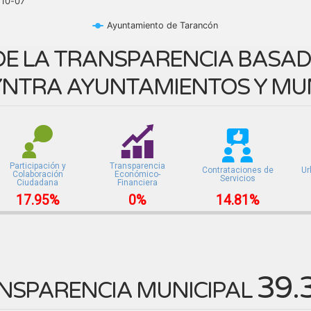
-10-07
Ayuntamiento de Tarancón
E LA TRANSPARENCIA BASADA
NTRA AYUNTAMIENTOS Y MUN
Participación y
Transparencia
Contrataciones de
Ur
Colaboración
Económico-
Servicios
Ciudadana
Financiera
17.95%
0%
14.81%
39.
NSPARENCIA MUNICIPAL