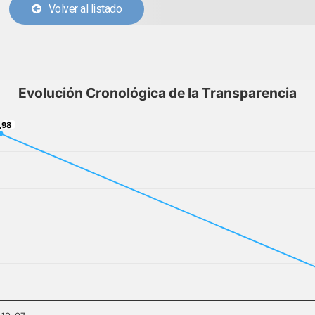
Volver al listado
Evolución Cronológica de la Transparencia
,98
,98