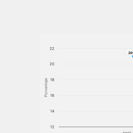
22
20
20
20
18
Porcentaje
16
14
12