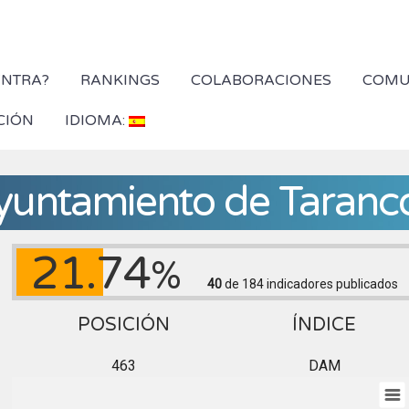
YNTRA?
RANKINGS
COLABORACIONES
COMU
CIÓN
IDIOMA:
yuntamiento de Taranc
21.74
%
40
de 184
indicadores publicados
POSICIÓN
ÍNDICE
463
DAM