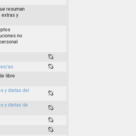
 que resuman
 extras y
eptos
buciones no
 personal
les/as.
de libre
s y dietas del
es y dietas de