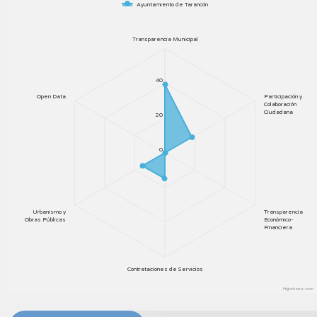
Ayuntamiento de Tarancón
Transparencia Municipal
40
Open Data
Participación y
Colaboración
Ciudadana
20
0
Urbanismo y
Transparencia
Obras Públicas
Económico-
Financiera
Contrataciones de Servicios
Highcharts.com