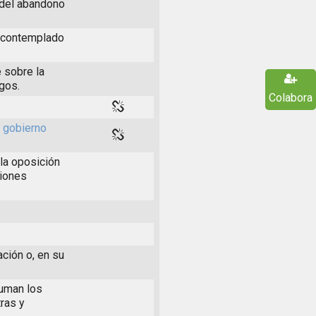
 del abandono
s contemplado
 sobre la
rgos.
Colabora
l gobierno
la oposición
ciones
ación o, en su
suman los
ras y