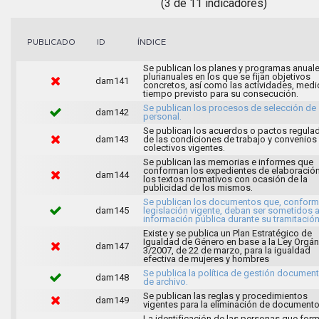
(3 de 11 indicadores)
ÍNDICE
PUBLICADO
ID
Se publican los planes y programas anuale
plurianuales en los que se fijan objetivos
dam141
concretos, así como las actividades, medi
tiempo previsto para su consecución.
Se publican los procesos de selección de
dam142
personal.
Se publican los acuerdos o pactos regula
dam143
de las condiciones de trabajo y convenios
colectivos vigentes.
Se publican las memorias e informes que
conforman los expedientes de elaboració
dam144
los textos normativos con ocasión de la
publicidad de los mismos.
Se publican los documentos que, conforme
dam145
legislación vigente, deban ser sometidos 
información pública durante su tramitación
Existe y se publica un Plan Estratégico de
Igualdad de Género en base a la Ley Orgán
dam147
3/2007, de 22 de marzo, para la igualdad
efectiva de mujeres y hombres
Se publica la política de gestión document
dam148
de archivo.
Se publican las reglas y procedimientos
dam149
vigentes para la eliminación de documento
La identificación de las personas que for