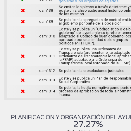
gobierno y los órganos colegiados.
Se emiten los plenos a través de internet y
dam138
existe un archivo audiovisual histórico onli
de los mismos.
Se publican las preguntas de control emit
dam139
al gobierno por parte de la oposición.
Existe y se publica un “Código ético o de 
gobierno" del ayuntamiento (preferenteme
dam1310
adaptado al Código de buen gobierno loca
aprobado por unanimidad de los grupos
políticos en la FEMP).
Existe y se publica una Ordenanza de
Transparencia (preferentemente adaptado 
dam1311
Ordenanza de Transparencia local aproba
la FEMP).adaptado a la Ordenanza de
Transparencia local aprobado de la FEMP)
dam1312
Se publican las resoluciones judiciales.
Existe y se publica un Plan de Responsabil
dam1313
Social Corporativa.
Se publica la huella normativa como parte 
dam1314
proceso de aprobación de toda la normati
interna.
PLANIFICACIÓN Y ORGANIZACIÓN DEL AY
27.27%