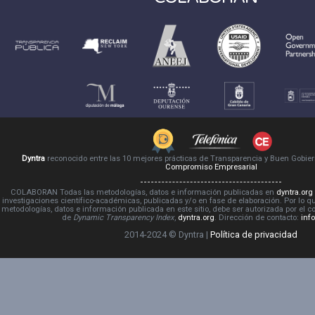
Dyntra
reconocido entre las 10 mejores prácticas de Transparencia y Buen Gobie
Compromiso Empresarial
COLABORAN Todas las metodologías, datos e información publicadas en
dyntra.org
investigaciones científico-académicas, publicadas y/o en fase de elaboración. Por lo qu
metodologías, datos e información publicada en este sitio, debe ser autorizada por el 
de
Dynamic Transparency Index
,
dyntra.org
. Dirección de contacto:
inf
2014-2024 © Dyntra |
Política de privacidad