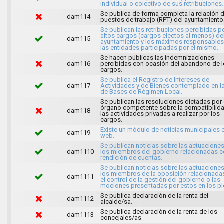
individual o colectivo de sus retribuciones.
Se publica de forma completa la relación 
dam114
puestos de trabajo (RPT) del ayuntamiento
Se publican las retribuciones percibidas p
altos cargos (cargos electos al menos) de
dam115
ayuntamiento y los máximos responsables
las entidades participadas por el mismo.
Se hacen públicas las indemnizaciones
dam116
percibidas con ocasión del abandono de 
cargos.
Se publica el Registro de Intereses de
dam117
Actividades y de Bienes contemplado en l
de Bases de Régimen Local.
Se publican las resoluciones dictadas por 
órgano competente sobre la compatibilid
dam118
las actividades privadas a realizar por los
cargos.
Existe un módulo de noticias municipales e
dam119
web.
Se publican noticias sobre las actuacione
dam1110
los miembros del gobierno relacionadas c
rendición de cuentas.
Se publican noticias sobre las actuacione
los miembros de la oposición relacionada
dam1111
el control de la gestión del gobierno o las
mociones presentadas por estos en los pl
Se publica declaración de la renta del
dam1112
alcalde/sa.
Se publica declaración de la renta de los
dam1113
concejales/as.