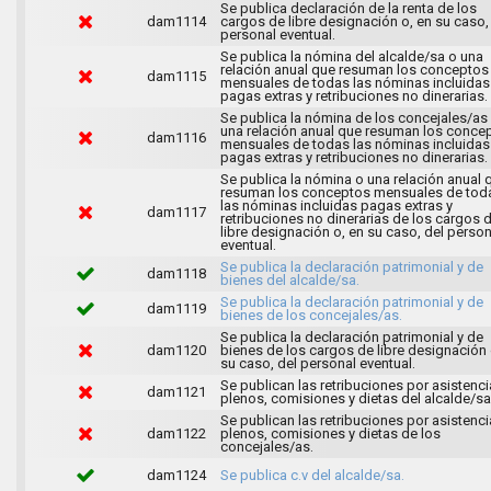
Se publica declaración de la renta de los
dam1114
cargos de libre designación o, en su caso,
personal eventual.
Se publica la nómina del alcalde/sa o una
relación anual que resuman los conceptos
dam1115
mensuales de todas las nóminas incluidas
pagas extras y retribuciones no dinerarias.
Se publica la nómina de los concejales/as
una relación anual que resuman los conce
dam1116
mensuales de todas las nóminas incluidas
pagas extras y retribuciones no dinerarias.
Se publica la nómina o una relación anual 
resuman los conceptos mensuales de tod
las nóminas incluidas pagas extras y
dam1117
retribuciones no dinerarias de los cargos 
libre designación o, en su caso, del person
eventual.
Se publica la declaración patrimonial y de
dam1118
bienes del alcalde/sa.
Se publica la declaración patrimonial y de
dam1119
bienes de los concejales/as.
Se publica la declaración patrimonial y de
dam1120
bienes de los cargos de libre designación 
su caso, del personal eventual.
Se publican las retribuciones por asistenci
dam1121
plenos, comisiones y dietas del alcalde/sa
Se publican las retribuciones por asistenci
dam1122
plenos, comisiones y dietas de los
concejales/as.
dam1124
Se publica c.v del alcalde/sa.