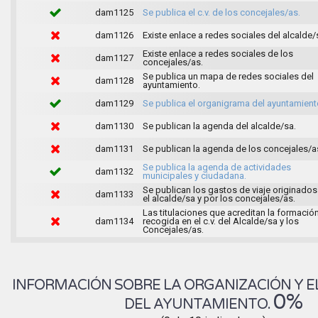
dam1125
Se publica el c.v. de los concejales/as.
dam1126
Existe enlace a redes sociales del alcalde/
Existe enlace a redes sociales de los
dam1127
concejales/as.
Se publica un mapa de redes sociales del
dam1128
ayuntamiento.
dam1129
Se publica el organigrama del ayuntamient
dam1130
Se publican la agenda del alcalde/sa.
dam1131
Se publican la agenda de los concejales/a
Se publica la agenda de actividades
dam1132
municipales y ciudadana.
Se publican los gastos de viaje originados
dam1133
el alcalde/sa y por los concejales/as.
Las titulaciones que acreditan la formació
dam1134
recogida en el c.v. del Alcalde/sa y los
Concejales/as.
INFORMACIÓN SOBRE LA ORGANIZACIÓN Y E
0%
DEL AYUNTAMIENTO.