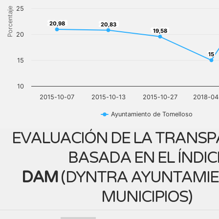
25
Porcentaje
20,98
20,83
20,98
20,83
19,58
19,58
20
15
15
15
10
2015-10-07
2015-10-13
2015-10-27
2018-04
Ayuntamiento de Tomelloso
EVALUACIÓN DE LA TRANSP
BASADA EN EL ÍNDIC
DAM
(
DYNTRA AYUNTAMIE
MUNICIPIOS
)