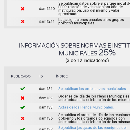
Se publican datos sobre el parque móvil d
EEPP: relación de vehículos por año de
dam1210
matriculación, uso del mismo y valor
aproximado.
Las asignaciones anuales a los grupos
dam1211
políticos municipales.
INFORMACIÓN SOBRE NORMAS E INSTI
25%
MUNICIPALES
(3 de 12 indicadores)
ÍNDICE
PUBLICADO
ID
dam131
Se publican las ordenanzas municipales.
Ordenes del día de los Plenos Municipales
dam132
anterioridad a la celebración de los mismo
dam133
Actas de los Plenos Municipales.
Se publica el orden del día de las reunione
dam136
gobierno y los órganos colegiados con
anterioridad a la celebración de las misma
Se publica las actas de las reuniones del
dam137