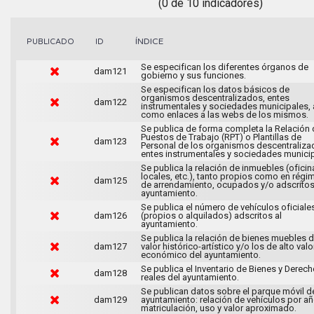
(0 de 10 indicadores)
ÍNDICE
PUBLICADO
ID
Se especifican los diferentes órganos de
dam121
gobierno y sus funciones.
Se especifican los datos básicos de
organismos descentralizados, entes
dam122
instrumentales y sociedades municipales, 
como enlaces a las webs de los mismos.
Se publica de forma completa la Relación 
Puestos de Trabajo (RPT) o Plantillas de
dam123
Personal de los organismos descentraliza
entes instrumentales y sociedades municip
Se publica la relación de inmuebles (oficin
locales, etc.), tanto propios como en régi
dam125
de arrendamiento, ocupados y/o adscritos
ayuntamiento.
Se publica el número de vehículos oficiale
dam126
(propios o alquilados) adscritos al
ayuntamiento.
Se publica la relación de bienes muebles 
dam127
valor histórico-artístico y/o los de alto valo
económico del ayuntamiento.
Se publica el Inventario de Bienes y Derec
dam128
reales del ayuntamiento.
Se publican datos sobre el parque móvil d
dam129
ayuntamiento: relación de vehículos por a
matriculación, uso y valor aproximado.