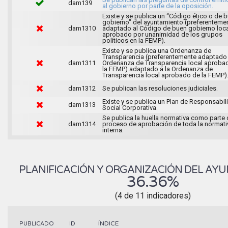
dam139
al gobierno por parte de la oposición.
Existe y se publica un “Código ético o de 
gobierno" del ayuntamiento (preferenteme
dam1310
adaptado al Código de buen gobierno loca
aprobado por unanimidad de los grupos
políticos en la FEMP).
Existe y se publica una Ordenanza de
Transparencia (preferentemente adaptado 
dam1311
Ordenanza de Transparencia local aproba
la FEMP).adaptado a la Ordenanza de
Transparencia local aprobado de la FEMP)
dam1312
Se publican las resoluciones judiciales.
Existe y se publica un Plan de Responsabil
dam1313
Social Corporativa.
Se publica la huella normativa como parte 
dam1314
proceso de aprobación de toda la normati
interna.
PLANIFICACIÓN Y ORGANIZACIÓN DEL AY
36.36%
(4 de 11 indicadores)
ÍNDICE
PUBLICADO
ID