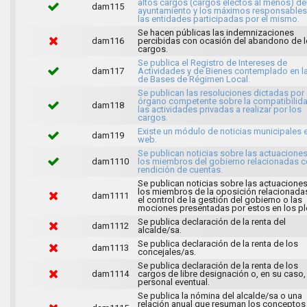
altos cargos (cargos electos al menos) de
dam115
ayuntamiento y los máximos responsables
las entidades participadas por el mismo.
Se hacen públicas las indemnizaciones
dam116
percibidas con ocasión del abandono de 
cargos.
Se publica el Registro de Intereses de
dam117
Actividades y de Bienes contemplado en l
de Bases de Régimen Local.
Se publican las resoluciones dictadas por 
órgano competente sobre la compatibilid
dam118
las actividades privadas a realizar por los
cargos.
Existe un módulo de noticias municipales e
dam119
web.
Se publican noticias sobre las actuacione
dam1110
los miembros del gobierno relacionadas c
rendición de cuentas.
Se publican noticias sobre las actuacione
los miembros de la oposición relacionada
dam1111
el control de la gestión del gobierno o las
mociones presentadas por estos en los pl
Se publica declaración de la renta del
dam1112
alcalde/sa.
Se publica declaración de la renta de los
dam1113
concejales/as.
Se publica declaración de la renta de los
dam1114
cargos de libre designación o, en su caso,
personal eventual.
Se publica la nómina del alcalde/sa o una
relación anual que resuman los conceptos