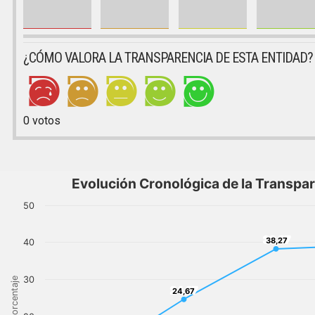
¿CÓMO VALORA LA TRANSPARENCIA DE ESTA ENTIDAD?
0
votos
Evolución Cronológica de la Transpa
50
38,27
38,27
40
30
Porcentaje
24,67
24,67