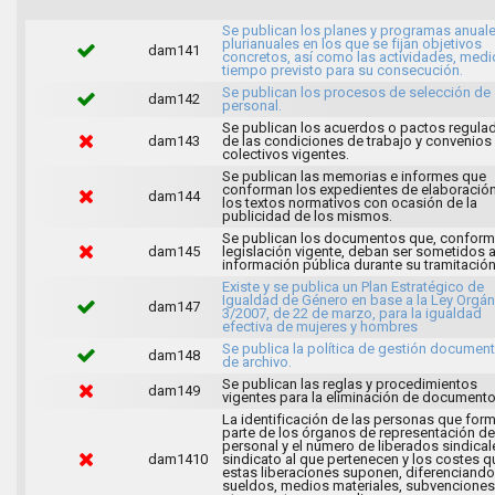
Se publican los planes y programas anuale
plurianuales en los que se fijan objetivos
dam141
concretos, así como las actividades, medi
tiempo previsto para su consecución.
Se publican los procesos de selección de
dam142
personal.
Se publican los acuerdos o pactos regula
dam143
de las condiciones de trabajo y convenios
colectivos vigentes.
Se publican las memorias e informes que
conforman los expedientes de elaboració
dam144
los textos normativos con ocasión de la
publicidad de los mismos.
Se publican los documentos que, conforme
dam145
legislación vigente, deban ser sometidos 
información pública durante su tramitación
Existe y se publica un Plan Estratégico de
Igualdad de Género en base a la Ley Orgán
dam147
3/2007, de 22 de marzo, para la igualdad
efectiva de mujeres y hombres
Se publica la política de gestión document
dam148
de archivo.
Se publican las reglas y procedimientos
dam149
vigentes para la eliminación de documento
La identificación de las personas que for
parte de los órganos de representación de
personal y el número de liberados sindical
dam1410
sindicato al que pertenecen y los costes q
estas liberaciones suponen, diferenciando
sueldos, medios materiales, subvenciones