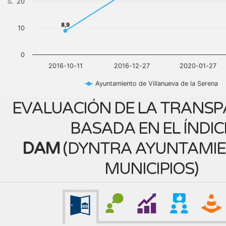
20
8,9
8,9
10
0
2016-10-11
2016-12-27
2020-01-27
Ayuntamiento de Villanueva de la Serena
EVALUACIÓN DE LA TRANSP
BASADA EN EL ÍNDIC
DAM
(
DYNTRA AYUNTAMIE
MUNICIPIOS
)