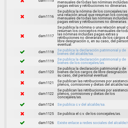
dam1115
mensuales de todas las nóminas incluidas
pagas extras y retribuciones no dinerarias.
Se publica la nómina de los concejales/as
una relación anual que resuman los conce
dam1116
mensuales de todas las nóminas incluidas
pagas extras y retribuciones no dinerarias.
Se publica la nómina o una relación anual 
resuman los conceptos mensuales de tod
las nóminas incluidas pagas extras y
dam1117
retribuciones no dinerarias de los cargos 
libre designación o, en su caso, del person
eventual.
Se publica la declaración patrimonial y de
dam1118
bienes del alcalde/sa.
Se publica la declaración patrimonial y de
dam1119
bienes de los concejales/as.
Se publica la declaración patrimonial y de
dam1120
bienes de los cargos de libre designación 
su caso, del personal eventual.
Se publican las retribuciones por asistenci
dam1121
plenos, comisiones y dietas del alcalde/sa
Se publican las retribuciones por asistenci
dam1122
plenos, comisiones y dietas de los
concejales/as.
dam1124
Se publica c.v del alcalde/sa.
dam1125
Se publica el c.v. de los concejales/as.
dam1126
Existe enlace a redes sociales del alcalde/