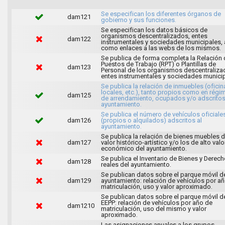
Se especifican los diferentes órganos de
dam121
gobierno y sus funciones.
Se especifican los datos básicos de
organismos descentralizados, entes
dam122
instrumentales y sociedades municipales, 
como enlaces a las webs de los mismos.
Se publica de forma completa la Relación 
Puestos de Trabajo (RPT) o Plantillas de
dam123
Personal de los organismos descentraliza
entes instrumentales y sociedades municip
Se publica la relación de inmuebles (oficin
locales, etc.), tanto propios como en régi
dam125
de arrendamiento, ocupados y/o adscritos
ayuntamiento.
Se publica el número de vehículos oficiale
dam126
(propios o alquilados) adscritos al
ayuntamiento.
Se publica la relación de bienes muebles 
dam127
valor histórico-artístico y/o los de alto valo
económico del ayuntamiento.
Se publica el Inventario de Bienes y Derec
dam128
reales del ayuntamiento.
Se publican datos sobre el parque móvil d
dam129
ayuntamiento: relación de vehículos por a
matriculación, uso y valor aproximado.
Se publican datos sobre el parque móvil d
EEPP: relación de vehículos por año de
dam1210
matriculación, uso del mismo y valor
aproximado.
Las asignaciones anuales a los grupos