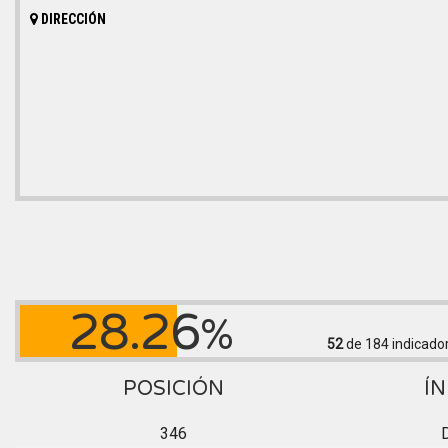
DIRECCIÓN
28.26
%
52
de 184
indicado
POSICIÓN
ÍN
346