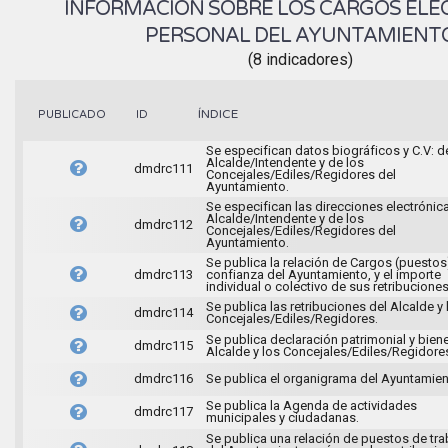
INFORMACIÓN SOBRE LOS CARGOS ELEC
PERSONAL DEL AYUNTAMIENT
(8 indicadores)
ÍNDICE
PUBLICADO
ID
Se especifican datos biográficos y C.V: d
Alcalde/Intendente y de los
dmdrc111
Concejales/Ediles/Regidores del
Ayuntamiento.
Se especifican las direcciones electrónic
Alcalde/Intendente y de los
dmdrc112
Concejales/Ediles/Regidores del
Ayuntamiento.
Se publica la relación de Cargos (puestos
dmdrc113
confianza del Ayuntamiento, y el importe
individual o colectivo de sus retribuciones
Se publica las retribuciones del Alcalde y 
dmdrc114
Concejales/Ediles/Regidores.
Se publica declaración patrimonial y bien
dmdrc115
Alcalde y los Concejales/Ediles/Regidore
dmdrc116
Se publica el organigrama del Ayuntamien
Se publica la Agenda de actividades
dmdrc117
municipales y ciudadanas.
Se publica una relación de puestos de tra