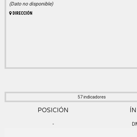
(Dato no disponible)
DIRECCIÓN
57 indicadores
POSICIÓN
ÍN
-
D