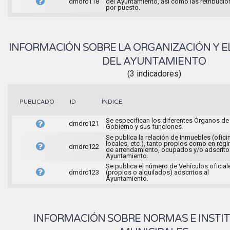
dmdrc118
del Ayuntamiento, así como las retribuci
por puesto.
INFORMACIÓN SOBRE LA ORGANIZACIÓN Y E
DEL AYUNTAMIENTO
(3 indicadores)
ÍNDICE
PUBLICADO
ID
Se especifican los diferentes Órganos de
dmdrc121
Gobierno y sus funciones.
Se publica la relación de Inmuebles (ofici
locales, etc.), tanto propios como en rég
dmdrc122
de arrendamiento, ocupados y/o adscrito
Ayuntamiento.
Se publica el número de Vehículos oficial
dmdrc123
(propios o alquilados) adscritos al
Ayuntamiento.
INFORMACIÓN SOBRE NORMAS E INSTI