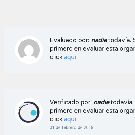
Evaluado por:
nadie
todavía. 
primero en evaluar esta organ
click
aquí
Verificado por:
nadie
todavía.
primero en evaluar esta organ
click
aquí
01 de febrero de 2018