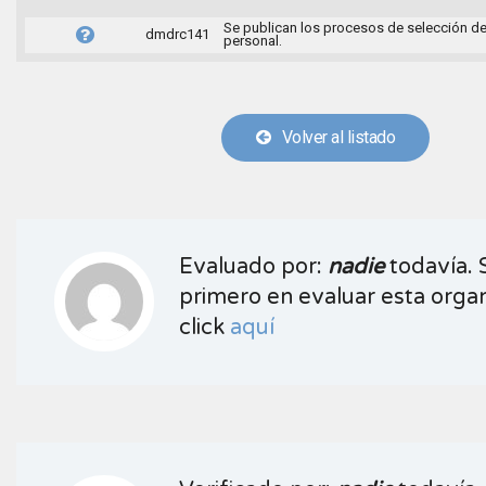
Se publican los procesos de selección d
dmdrc141
personal.
Volver al listado
Evaluado por:
nadie
todavía. 
primero en evaluar esta organ
click
aquí