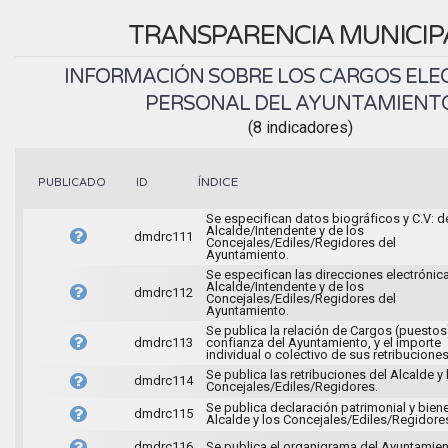
TRANSPARENCIA MUNICIP
INFORMACIÓN SOBRE LOS CARGOS ELEC
PERSONAL DEL AYUNTAMIENT
(8 indicadores)
ÍNDICE
PUBLICADO
ID
Se especifican datos biográficos y C.V: d
Alcalde/Intendente y de los
dmdrc111
Concejales/Ediles/Regidores del
Ayuntamiento.
Se especifican las direcciones electrónic
Alcalde/Intendente y de los
dmdrc112
Concejales/Ediles/Regidores del
Ayuntamiento.
Se publica la relación de Cargos (puestos
dmdrc113
confianza del Ayuntamiento, y el importe
individual o colectivo de sus retribuciones
Se publica las retribuciones del Alcalde y 
dmdrc114
Concejales/Ediles/Regidores.
Se publica declaración patrimonial y bien
dmdrc115
Alcalde y los Concejales/Ediles/Regidore
dmdrc116
Se publica el organigrama del Ayuntamien