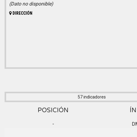
(Dato no disponible)
DIRECCIÓN
57 indicadores
POSICIÓN
ÍN
-
D