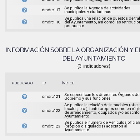
Se publica la Agenda de actividades
dmdrc117
municipales y ciudadanas.
Se publica una relación de puestos de tra
dmdrc118
del Ayuntamiento, así como las retribuci
por puesto.
INFORMACIÓN SOBRE LA ORGANIZACIÓN Y E
DEL AYUNTAMIENTO
(3 indicadores)
ÍNDICE
PUBLICADO
ID
Se especifican los diferentes Órganos de
dmdrc121
Gobierno y sus funciones.
Se publica la relación de Inmuebles (ofici
locales, etc.), tanto propios como en rég
dmdrc122
de arrendamiento, ocupados y/o adscrito
Ayuntamiento.
Se publica el número de Vehículos oficial
dmdrc123
(propios o alquilados) adscritos al
Ayuntamiento.