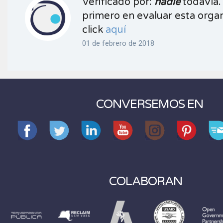
Verificado por:
nadie
todavía.
primero en evaluar esta organ
click
aquí
01 de febrero de 2018
CONVERSEMOS EN
COLABORAN