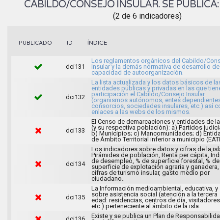
CABILDO/CONSEJO INSULAR. SE PUBLICA
(2 de 6 indicadores)
ÍNDICE
PUBLICADO
ID
Los reglamentos orgánicos del Cabildo/Con
dci131
Insular y la demás normativa de desarrollo de
capacidad de autoorganización.
La lista actualizada y los datos básicos de la
entidades públicas y privadas en las que tien
participación el Cabildo/Consejo Insular
dci132
(organismos autónomos, entes dependientes
consorcios, sociedades insulares, etc.) así 
enlaces a las webs de los mismos.
El Censo de demarcaciones y entidades de la 
(y su respectiva población): a) Partidos judici
dci133
b) Municipios; c) Mancomunidades; d) Entid
de Ámbito Territorial inferior a municipio (EAT
Los indicadores sobre datos y cifras de la isl
Pirámides de población, Renta per cápita, Índ
de desempleo, % de superficie forestal, % de
dci134
superficie de explotación agraria y ganadera,
cifras de turismo insular, gasto medio por
ciudadano..
La Información medioambiental, educativa, y
sobre asistencia social (atención a la tercera
dci135
edad: residencias, centros de día, visitadores
etc.) perteneciente al ámbito de la isla.
Existe y se publica un Plan de Responsabilid
dci136