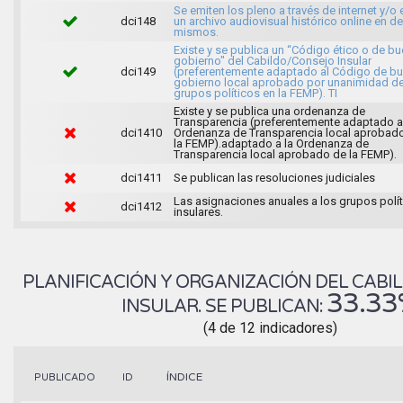
Se emiten los pleno a través de internet y/o 
dci148
un archivo audiovisual histórico online en de
mismos.
Existe y se publica un “Código ético o de b
gobierno" del Cabildo/Consejo Insular
dci149
(preferentemente adaptado al Código de b
gobierno local aprobado por unanimidad de
grupos políticos en la FEMP). TI
Existe y se publica una ordenanza de
Transparencia (preferentemente adaptado a
dci1410
Ordenanza de Transparencia local aprobad
la FEMP).adaptado a la Ordenanza de
Transparencia local aprobado de la FEMP).
dci1411
Se publican las resoluciones judiciales
Las asignaciones anuales a los grupos polí
dci1412
insulares.
PLANIFICACIÓN Y ORGANIZACIÓN DEL CAB
33.33
INSULAR. SE PUBLICAN:
(4 de 12 indicadores)
ÍNDICE
PUBLICADO
ID