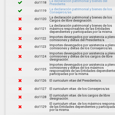
La declaración patrimonial y bienes del
dci1118
Presidente.
La declaración patrimonial y bienes de los
dci1119
Consejeros/as.
La declaración patrimonial y bienes de los
dci1120
Cargos de libre designación.
La declaración patrimonial y bienes de los
dci1121
máximos responsables de las Entidades
dependientes y participadas por la misma.
Importes devengados por asistencia a plen
dci1122
comisiones y dietas del Presidente/a.
Importes devengados por asistencia a plen
dci1123
comisiones y dietas de los Consejeros/as.
Importes devengados por asistencia a plen
dci1124
comisiones y dietas de los cargos de libre
designación.
Importes devengados por asistencia a plen
comisiones y dietas de los máximos
dci1125
responsables de las Entidades dependiente
participadas por la misma.
dci1126
El curriculum vitae del Presidente/a.
dci1127
El curriculum vitae. de los Consejeros/as
El curriculum vitae. de los cargos de libre
dci1128
designación.
El curriculum vitae. de los máximos respons
dci1129
de las Entidades dependientes y participad
por la misma.