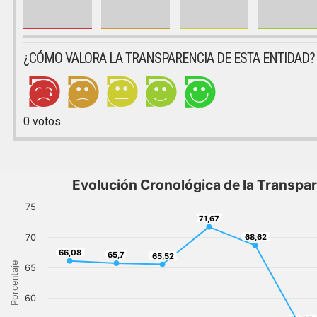
¿CÓMO VALORA LA TRANSPARENCIA DE ESTA ENTIDAD?
0
votos
Evolución Cronológica de la Transpa
75
71,67
71,67
68,62
70
68,62
66,08
66,08
65,7
65,52
65,7
65,52
Porcentaje
65
60