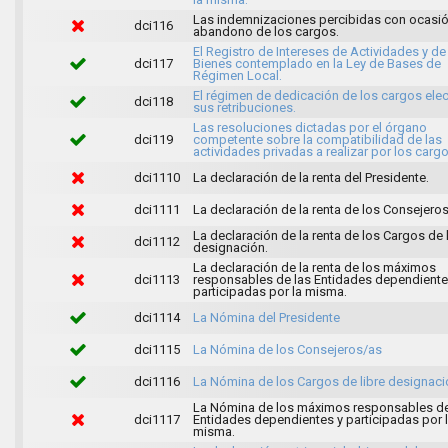
Las indemnizaciones percibidas con ocasió
dci116
abandono de los cargos.
El Registro de Intereses de Actividades y de
dci117
Bienes contemplado en la Ley de Bases de
Régimen Local.
El régimen de dedicación de los cargos elec
dci118
sus retribuciones.
Las resoluciones dictadas por el órgano
dci119
competente sobre la compatibilidad de las
actividades privadas a realizar por los cargo
dci1110
La declaración de la renta del Presidente.
dci1111
La declaración de la renta de los Consejeros
La declaración de la renta de los Cargos de 
dci1112
designación.
La declaración de la renta de los máximos
dci1113
responsables de las Entidades dependiente
participadas por la misma.
dci1114
La Nómina del Presidente
dci1115
La Nómina de los Consejeros/as
dci1116
La Nómina de los Cargos de libre designaci
La Nómina de los máximos responsables de
dci1117
Entidades dependientes y participadas por 
misma.