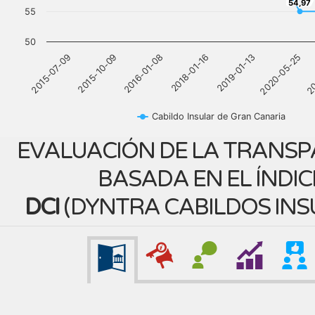
54,97
54,97
55
50
2015-07-09
2015-10-09
2016-01-08
2018-01-16
2019-01-13
2020-05-25
20
Cabildo Insular de Gran Canaria
EVALUACIÓN DE LA TRANSP
BASADA EN EL ÍNDIC
DCI
(
DYNTRA CABILDOS INS