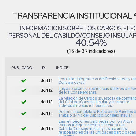
TRANSPARENCIA INSTITUCIONAL
INFORMACIÓN SOBRE LOS CARGOS ELEC
PERSONAL DEL CABILDO/CONSEJO INSULAR.
40.54%
(15 de 37 indicadores)
ÍNDICE
PUBLICADO
ID
Los datos biográficos del Presidente/a y de
dci111
Consejeros/as.
Las direcciones electrónicas del Presidente/
dci112
de los Consejeros/as.
La relación de Cargos (puestos) de confian
dci113
del Cabildo/Consejo Insular, y el importe
individual de sus retribuciones.
De forma completa la Relación de Puestos 
dci114
Trabajo (RPT) del Cabildo/Consejo Insular.
Las retribuciones percibidas por los Altos
cargos (cargos electos al menos) del
dci115
Cabildo/Consejo Insular y los máximos
responsables de las Entidades participadas
la misma.