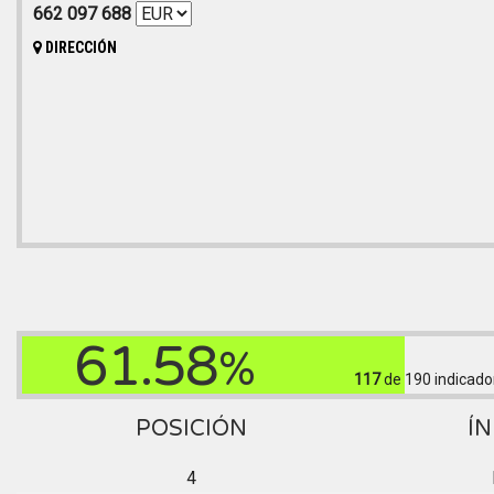
662 097 688
DIRECCIÓN
61.58
%
117
de 190
indicado
POSICIÓN
ÍN
4