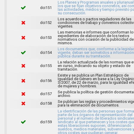
Los Planes y Programas anuales y plurianua
los que se fijan objetivos concretos, así c
dci151
las actividades, medios y tiempo previsto p
su consecución.
Los acuerdos o pactos reguladores de las
dci152
condiciones de trabajo y convenios colecti
vigentes.
Las memorias e informes que conforman lo
expedientes de elaboración de los textos
dci153
normativos con ocasión de la publicidad de
mismos.
Los documentos que, conforme a la legisla
dci154
vigente, deban ser sometidos a información
pública durante su tramitación.
La relación actualizada de las normas que e
dci155
en curso, indicando su objeto y estado de
tramitación.
Existe y se publica un Plan Estratégico de
Igualdad de Género en base a la Ley Orgáni
dci156
3/2007, de 22 de marzo, para la igualdad efe
de mujeres y hombres.
Se publica la política de gestión documental
dci157
archivo.
Se publican las reglas y procedimientos vig
dci158
para la eliminación de documentos.
La identificación de las personas que form
parte de los órganos de representación del
personal y el número de liberados sindicale
dci159
sindicato al que pertenecen y los costes qu
estas liberaciones suponen, diferenciando
sueldos, medios materiales, subvenciones 
otros costes que pudieran generar.