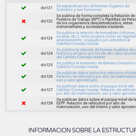
Se especifican los diferentes Órganos de
dci121
Gobierno y sus funciones.
Se publica de forma completa la Relación de
Puestos de Trabajo (RPT) o Plantillas de Pers
dci122
de los organismos descentralizados, entes
instrumentales y sociedades insulares.
Se publica la relación de Inmuebles (oficinas,
locales, etc.), tanto propios como en régime
dci123
arrendamiento, ocupados y/o adscritos al
Cabildo/Consejo Insular.
Se publica la relación de bienes muebles de v
dci124
histórico-artístico y/o los de alto valor econ
del Cabildo/Consejo Insular.
Se publica el Inventario de Bienes y Derechos
dci125
Cabildo/Consejo Insular.
Se publican datos sobre los vehiculos oficial
dci126
Relación de vehículos por año de matriculaci
uso y valor aproximado.
Se publican datos sobre el parque móvil del
dci127
Cabildo/Consejo Insular: Relación de vehícul
por año de matriculación, uso y valor aproxi
Se publican datos sobre el parque móvil de l
dci128
EEPP: Relación de vehículos por año de
matriculación, uso del mismo y valor aproxi
INFORMACION SOBRE LA ESTRUCTU