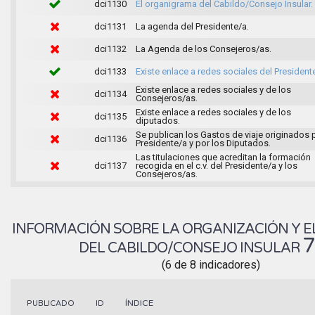
dci1130
El organigrama del Cabildo/Consejo Insular.
dci1131
La agenda del Presidente/a.
dci1132
La Agenda de los Consejeros/as.
dci1133
Existe enlace a redes sociales del President
Existe enlace a redes sociales y de los
dci1134
Consejeros/as.
Existe enlace a redes sociales y de los
dci1135
diputados.
Se publican los Gastos de viaje originados p
dci1136
Presidente/a y por los Diputados.
Las titulaciones que acreditan la formación
dci1137
recogida en el c.v. del Presidente/a y los
Consejeros/as.
INFORMACIÓN SOBRE LA ORGANIZACIÓN Y E
DEL CABILDO/CONSEJO INSULAR
(6 de 8 indicadores)
ÍNDICE
PUBLICADO
ID