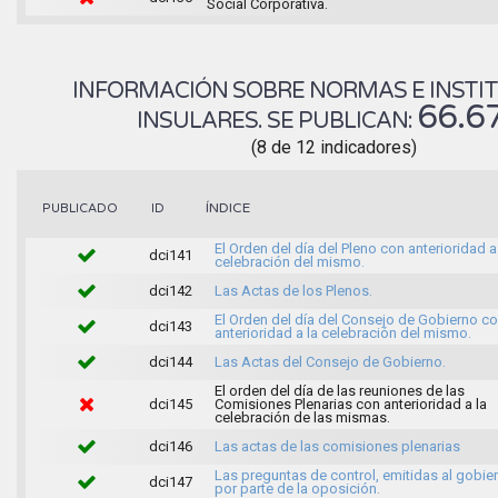
Social Corporativa.
INFORMACIÓN SOBRE NORMAS E INSTI
66.6
INSULARES. SE PUBLICAN:
(8 de 12 indicadores)
ÍNDICE
PUBLICADO
ID
El Orden del día del Pleno con anterioridad a
dci141
celebración del mismo.
dci142
Las Actas de los Plenos.
El Orden del día del Consejo de Gobierno c
dci143
anterioridad a la celebración del mismo.
dci144
Las Actas del Consejo de Gobierno.
El orden del día de las reuniones de las
dci145
Comisiones Plenarias con anterioridad a la
celebración de las mismas.
dci146
Las actas de las comisiones plenarias
Las preguntas de control, emitidas al gobie
dci147
por parte de la oposición.