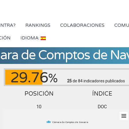
YNTRA?
RANKINGS
COLABORACIONES
COMU
CIÓN
IDIOMA:
ra de Comptos de Na
29.76
%
25
de 84
indicadores publicados
POSICIÓN
ÍNDICE
10
DOC
Cámara de Comptos de Navarra