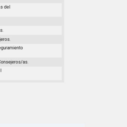
s del
s.
jeros.
seguramiento
 Consejeros/as.
l