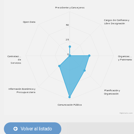
Presidente y Consejeros
Cargos de Confianza y
Open Data
Libre Designación
50
25
0
Contrataci…
Organizac…
de
y Patrimonio
Servicios
Información Económica y
Planificación y
Presupuestaria
Organización
Comunicación Pública
Highcharts.com
Volver al listado