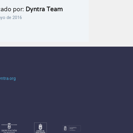
cado por:
Dyntra Team
ayo de 2016
ntra.org