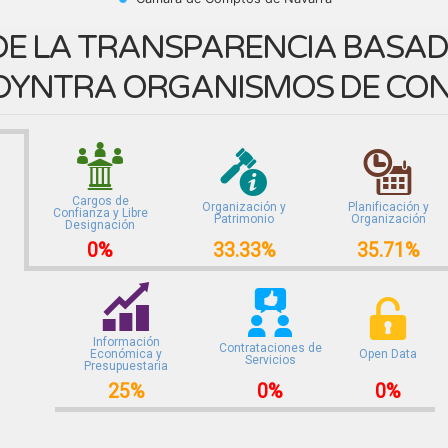
E LA TRANSPARENCIA BASADA
DYNTRA ORGANISMOS DE CO
Cargos de
Organización y
Planificación y
Confianza y Libre
Patrimonio
Organización
Designación
0%
33.33%
35.71%
Información
Contrataciones de
Económica y
Open Data
Servicios
Presupuestaria
25%
0%
0%