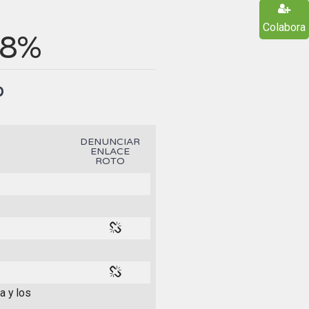
Colabora
38%
%
DENUNCIAR
ENLACE
ROTO
a y los