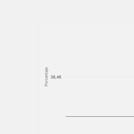
Porcentaje
38,46