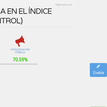
Highcharts.com
 EN EL ÍNDICE
NTROL
)
Comunicación
Pública
70.59%
Evalúa