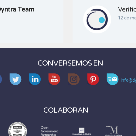
yntra Team
Verifi
12 de m
CONVERSEMOS EN
info@dy
COLABORAN