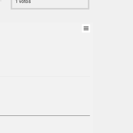
1
votos