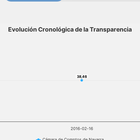
Evolución Cronológica de la Transparencia
38,46
38,46
2016-02-16
Cámara de Comptos de Navarra