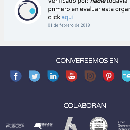
Verificado por:
nadie
todavía.
primero en evaluar esta organ
click
aquí
01 de febrero de 2018
CONVERSEMOS EN
COLABORAN