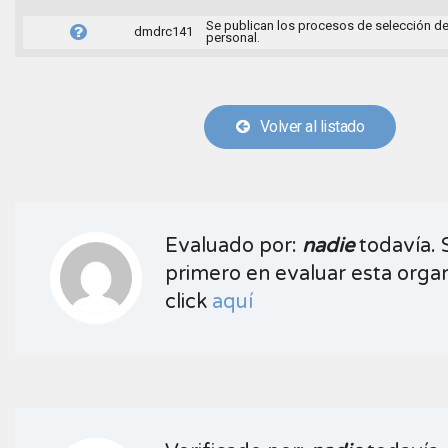
Se publican los procesos de selección d
dmdrc141
personal.
Volver al listado
Evaluado por:
nadie
todavía. 
primero en evaluar esta organ
click
aquí