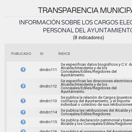
TRANSPARENCIA MUNICIP
INFORMACIÓN SOBRE LOS CARGOS ELEC
PERSONAL DEL AYUNTAMIENT
(8 indicadores)
ÍNDICE
PUBLICADO
ID
Se especifican datos biográficos y C.V: d
Alcalde/Intendente y de los
dmdrc111
Concejales/Ediles/Regidores del
Ayuntamiento.
Se especifican las direcciones electrónic
Alcalde/Intendente y de los
dmdrc112
Concejales/Ediles/Regidores del
Ayuntamiento.
Se publica la relación de Cargos (puestos
dmdrc113
confianza del Ayuntamiento, y el importe
individual o colectivo de sus retribuciones
Se publica las retribuciones del Alcalde y 
dmdrc114
Concejales/Ediles/Regidores.
Se publica declaración patrimonial y bien
dmdrc115
Alcalde y los Concejales/Ediles/Regidore
dmdrc116
Se publica el organigrama del Ayuntamien