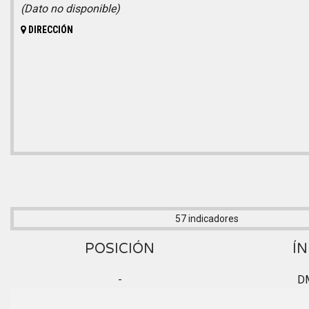
(Dato no disponible)
DIRECCIÓN
57 indicadores
POSICIÓN
ÍN
-
D