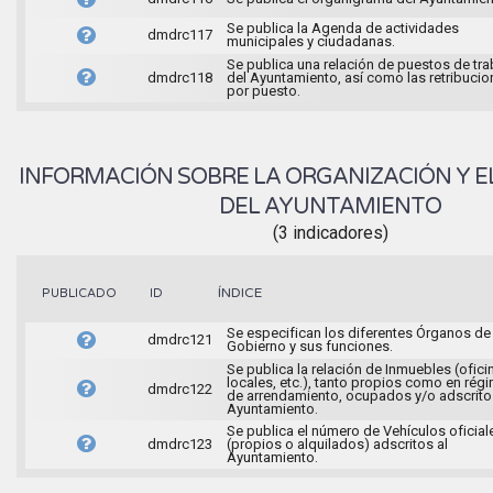
Se publica la Agenda de actividades
dmdrc117
municipales y ciudadanas.
Se publica una relación de puestos de tra
dmdrc118
del Ayuntamiento, así como las retribuci
por puesto.
INFORMACIÓN SOBRE LA ORGANIZACIÓN Y E
DEL AYUNTAMIENTO
(3 indicadores)
ÍNDICE
PUBLICADO
ID
Se especifican los diferentes Órganos de
dmdrc121
Gobierno y sus funciones.
Se publica la relación de Inmuebles (ofici
locales, etc.), tanto propios como en rég
dmdrc122
de arrendamiento, ocupados y/o adscrito
Ayuntamiento.
Se publica el número de Vehículos oficial
dmdrc123
(propios o alquilados) adscritos al
Ayuntamiento.