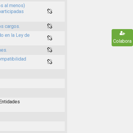
os al menos)
participadas
os cargos.
o en la Ley de
Colabora
nes.
ompatibilidad
 Entidades