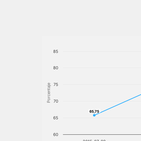
85
80
75
Porcentaje
70
65,75
65,75
65
60