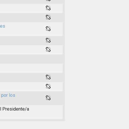
des
 por los
el Presidente/a