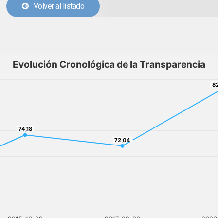
Volver al listado
Evolución Cronológica de la Transparencia
82
8
74,18
74,18
72,04
72,04