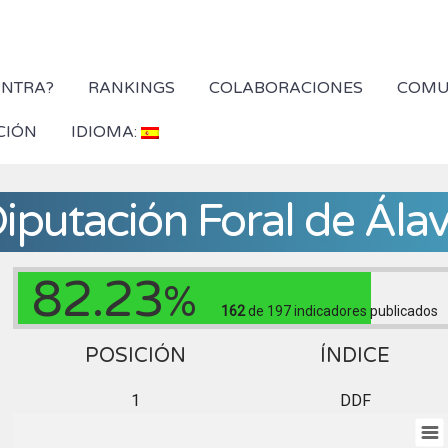
YNTRA?
RANKINGS
COLABORACIONES
COMU
CIÓN
IDIOMA:
iputación Foral de Ála
82.23
%
162
de 197
indicadores publicados
POSICIÓN
ÍNDICE
1
DDF