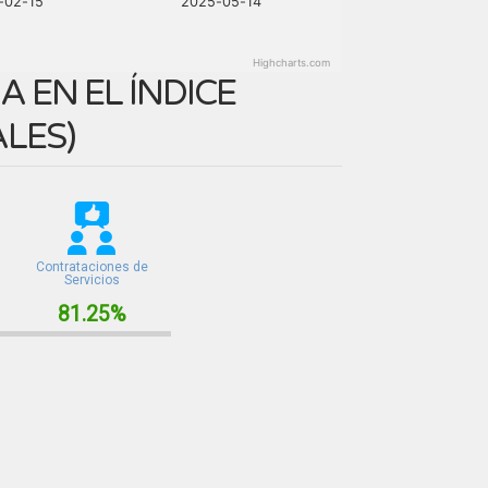
-02-15
2025-05-14
Highcharts.com
 EN EL ÍNDICE
ALES
)
Contrataciones de
Servicios
81.25%