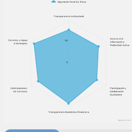
Diputación Foral de Álava
Transparencia Institucional
Acceso a la
Servicios y Apoyo
50
Información y
a Municipios
Publicidad Activa
0
Contrataciones
Participación y
de Servicios
Colaboración
Ciudadana
Transparencia Económico-Financiera
Highcharts.com