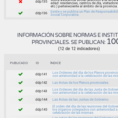
ddp135
edad: residencias, centros de día, visitadore
etc.) perteneciente al ámbito de la provincia.
Existe y se publica un Plan de Responsabili
ddp136
Social Corporativa.
INFORMACIÓN SOBRE NORMAS E INSTI
10
PROVINCIALES. SE PUBLICAN:
(12 de 12 indicadores)
ÍNDICE
PUBLICADO
ID
Los Ordenes del día de los Plenos provinci
ddp141
con anterioridad a la celebración de las m
ddp142
Las Actas de los Plenos provinciales.
Los Ordenes del día de las Junta de Gobie
ddp143
con anterioridad a la celebración de las mi
ddp144
Las Actas de las Juntas de Gobierno.
El orden del día de las reuniones del Gobie
ddp145
los órganos colegiados con anterioridad a 
celebración de las mismas.
Las actas de las reuniones del Gobierno y 