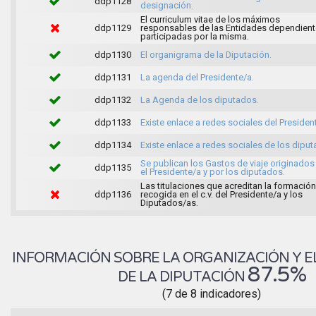
ddp1128
designación.
El curriculum vitae de los máximos
ddp1129
responsables de las Entidades dependient
participadas por la misma.
ddp1130
El organigrama de la Diputación.
ddp1131
La agenda del Presidente/a.
ddp1132
La Agenda de los diputados.
ddp1133
Existe enlace a redes sociales del Presiden
ddp1134
Existe enlace a redes sociales de los diput
Se publican los Gastos de viaje originados
ddp1135
el Presidente/a y por los diputados.
Las titulaciones que acreditan la formación
ddp1136
recogida en el c.v. del Presidente/a y los
Diputados/as.
INFORMACIÓN SOBRE LA ORGANIZACIÓN Y E
87.5%
DE LA DIPUTACIÓN
(7 de 8 indicadores)