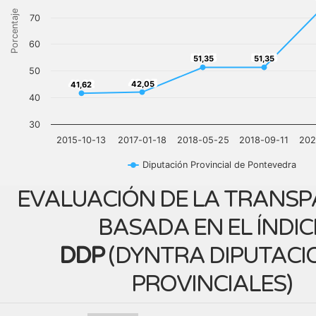
Porcentaje
70
60
51,35
51,35
51,35
51,35
50
42,05
41,62
42,05
41,62
40
30
2015-10-13
2017-01-18
2018-05-25
2018-09-11
202
Diputación Provincial de Pontevedra
EVALUACIÓN DE LA TRANSP
BASADA EN EL ÍNDIC
DDP
(
DYNTRA DIPUTACI
PROVINCIALES
)