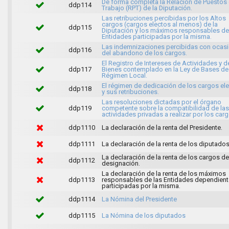
De forma completa la Relación de Puestos
ddp114
Trabajo (RPT) de la Diputación.
Las retribuciones percibidas por los Altos
cargos (cargos electos al menos) de la
ddp115
Diputación y los máximos responsables de
Entidades participadas por la misma.
Las indemnizaciones percibidas con ocas
ddp116
del abandono de los cargos.
El Registro de Intereses de Actividades y d
ddp117
Bienes contemplado en la Ley de Bases de
Régimen Local.
El régimen de dedicación de los cargos el
ddp118
y sus retribuciones.
Las resoluciones dictadas por el órgano
ddp119
competente sobre la compatibilidad de las
actividades privadas a realizar por los carg
ddp1110
La declaración de la renta del Presidente.
ddp1111
La declaración de la renta de los diputados
La declaración de la renta de los cargos de 
ddp1112
designación.
La declaración de la renta de los máximos
ddp1113
responsables de las Entidades dependient
participadas por la misma.
ddp1114
La Nómina del Presidente
ddp1115
La Nómina de los diputados