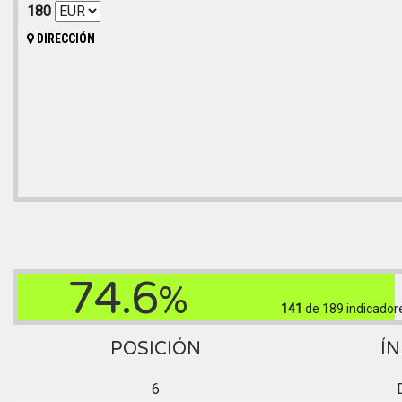
180
DIRECCIÓN
74.6
%
141
de 189
indicador
POSICIÓN
ÍN
6