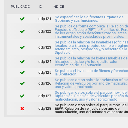
ÍNDICE
PUBLICADO
ID
Se especifican los diferentes Órganos de
ddp121
Gobierno y sus funciones.
Se publica de forma completa la Relación d
Puestos de Trabajo (RPT) o Plantillas de Per
ddp122
de los organismos descentralizados, entes
instrumentales y sociedades provinciales.
Se publica la relación de Inmuebles (oficinas
locales, etc.), tanto propios como en régim
ddp123
arrendamiento, ocupados y/o adscritos a la
Diputación.
Se publica la relación de bienes muebles de 
ddp124
histórico-artístico y/o los de alto valor
económico de la Diputación.
Se publica el Inventario de Bienes y Derecho
ddp125
la Diputación.
Se publican datos sobre los vehiculos oficia
ddp126
Relación de vehículos por año de matriculac
uso y valor aproximado.
Se publican datos sobre el parque móvil de 
ddp127
Diputación: Relación de vehículos por año d
matriculación, uso y valor aproximado.
Se publican datos sobre el parque móvil de 
ddp128
EEPP: Relación de vehículos por año de
matriculación, uso del mismo y valor aprox