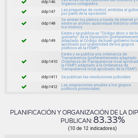
ddp146
órganos colegiados
Las preguntas de control, emitidas al gobi
ddp147
por parte de la oposición.
Se emiten los plenos a través de internet y
ddp148
existe un archivo audiovisual histórico onli
los mismos.
Existe y se publica un “Código ético o de 
gobierno" de la Diputación (preferentemen
ddp149
adaptado al Código de buen gobierno loca
aprobado por unanimidad de los grupos
políticos en la FEMP).
Existe y se publica una ordenanza de
Transparencia (preferentemente adaptado 
ddp1410
Ordenanza de Transparencia local aproba
la FEMP).adaptado a la Ordenanza de
Transparencia local aprobado de la FEMP).
ddp1411
Se publican las resoluciones judiciales.
Las asignaciones anuales a los grupos
ddp1412
políticos provinciales.
PLANIFICACIÓN Y ORGANIZACIÓN DE LA DIP
83.33%
PUBLICAN:
(10 de 12 indicadores)