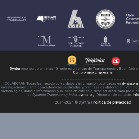
Dyntra
reconocido entre las 10 mejores prácticas de Transparencia y Buen Gobie
Compromiso Empresarial
COLABORAN Todas las metodologías, datos e información publicadas en
dyntra.org
investigaciones científico-académicas, publicadas y/o en fase de elaboración. Por lo qu
metodologías, datos e información publicada en este sitio, debe ser autorizada por el 
de
Dynamic Transparency Index
,
dyntra.org
. Dirección de contacto:
inf
2014-2024 © Dyntra |
Política de privacidad