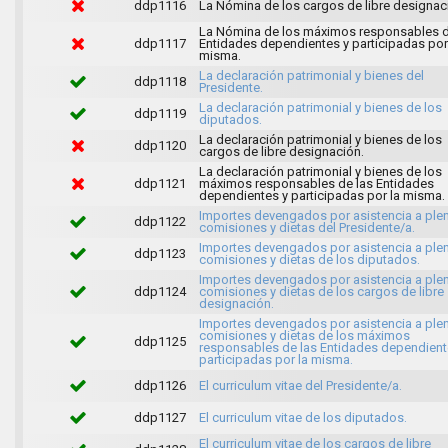
ddp1116
La Nómina de los cargos de libre designac
La Nómina de los máximos responsables d
ddp1117
Entidades dependientes y participadas por
misma.
La declaración patrimonial y bienes del
ddp1118
Presidente.
La declaración patrimonial y bienes de los
ddp1119
diputados.
La declaración patrimonial y bienes de los
ddp1120
cargos de libre designación.
La declaración patrimonial y bienes de los
ddp1121
máximos responsables de las Entidades
dependientes y participadas por la misma.
Importes devengados por asistencia a ple
ddp1122
comisiones y dietas del Presidente/a.
Importes devengados por asistencia a ple
ddp1123
comisiones y dietas de los diputados.
Importes devengados por asistencia a ple
ddp1124
comisiones y dietas de los cargos de libre
designación.
Importes devengados por asistencia a ple
comisiones y dietas de los máximos
ddp1125
responsables de las Entidades dependient
participadas por la misma.
ddp1126
El curriculum vitae del Presidente/a.
ddp1127
El curriculum vitae de los diputados.
El curriculum vitae de los cargos de libre