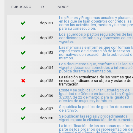
ÍNDICE
PUBLICADO
ID
Los Planes y Programas anuales y plurianu
en los que se fijan objetivos concretos, así
ddp151
como las actividades, medios y tiempo pre
para su consecución.
Los acuerdos o pactos reguladores de las
ddp152
condiciones de trabajo y convenios colect
vigentes.
Las memorias e informes que conforman l
expedientes de elaboración de los textos
ddp153
normativos con ocasión de la publicidad d
mismos.
Los documentos que, conforme a la legisl
ddp154
vigente, deban ser sometidos a informació
pública durante su tramitación.
La relación actualizada de las normas que 
ddp155
en curso, indicando su objeto y estado de
tramitación.
Existe y se publica un Plan Estratégico de
Igualdad de Género en base a la Ley Orgán
ddp156
3/2007, de 22 de marzo, para la igualdad
efectiva de mujeres y hombres
Se publica la política de gestión documenta
ddp157
de archivo.
Se publican las reglas y procedimientos
ddp158
vigentes para la eliminación de documento
La identificación de las personas que for
parte de los órganos de representación de
personal y el número de liberados sindical