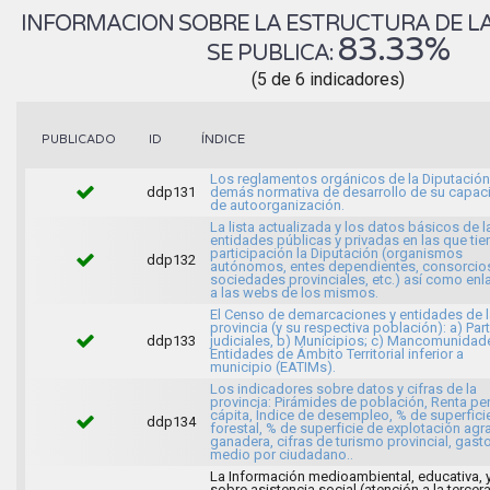
INFORMACION SOBRE LA ESTRUCTURA DE LA
83.33%
SE PUBLICA:
(5 de 6 indicadores)
ÍNDICE
PUBLICADO
ID
Los reglamentos orgánicos de la Diputación 
ddp131
demás normativa de desarrollo de su capac
de autoorganización.
La lista actualizada y los datos básicos de l
entidades públicas y privadas en las que tie
participación la Diputación (organismos
ddp132
autónomos, entes dependientes, consorcio
sociedades provinciales, etc.) así como enl
a las webs de los mismos.
El Censo de demarcaciones y entidades de l
provincia (y su respectiva población): a) Par
ddp133
judiciales, b) Municipios; c) Mancomunidad
Entidades de Ámbito Territorial inferior a
municipio (EATIMs).
Los indicadores sobre datos y cifras de la
provincia: Pirámides de población, Renta pe
cápita, Índice de desempleo, % de superfici
ddp134
forestal, % de superficie de explotación agra
ganadera, cifras de turismo provincial, gast
medio por ciudadano..
La Información medioambiental, educativa, 
sobre asistencia social (atención a la tercer