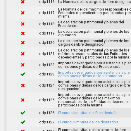
ddp1116
La Nómina de los cargos de libre designac
La Nómina de los máximos responsables d
ddp1117
Entidades dependientes y participadas por
misma.
La declaración patrimonial y bienes del
ddp1118
Presidente.
La declaración patrimonial y bienes de los
ddp1119
diputados.
La declaración patrimonial y bienes de los
ddp1120
cargos de libre designación.
La declaración patrimonial y bienes de los
ddp1121
máximos responsables de las Entidades
dependientes y participadas por la misma.
Importes devengados por asistencia a ple
ddp1122
comisiones y dietas del Presidente/a.
Importes devengados por asistencia a ple
ddp1123
comisiones y dietas de los diputados.
Importes devengados por asistencia a ple
ddp1124
comisiones y dietas de los cargos de libre
designación.
Importes devengados por asistencia a ple
comisiones y dietas de los máximos
ddp1125
responsables de las Entidades dependient
participadas por la misma.
ddp1126
El curriculum vitae del Presidente/a.
ddp1127
El curriculum vitae de los diputados.
El curriculum vitae de los cargos de libre