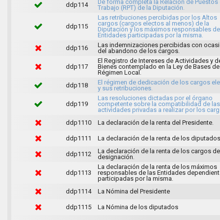
De forma completa la Relación de Puestos
ddp114
Trabajo (RPT) de la Diputación.
Las retribuciones percibidas por los Altos
cargos (cargos electos al menos) de la
ddp115
Diputación y los máximos responsables de
Entidades participadas por la misma.
Las indemnizaciones percibidas con ocas
ddp116
del abandono de los cargos.
El Registro de Intereses de Actividades y d
ddp117
Bienes contemplado en la Ley de Bases de
Régimen Local.
El régimen de dedicación de los cargos el
ddp118
y sus retribuciones.
Las resoluciones dictadas por el órgano
ddp119
competente sobre la compatibilidad de las
actividades privadas a realizar por los carg
ddp1110
La declaración de la renta del Presidente.
ddp1111
La declaración de la renta de los diputados
La declaración de la renta de los cargos de 
ddp1112
designación.
La declaración de la renta de los máximos
ddp1113
responsables de las Entidades dependient
participadas por la misma.
ddp1114
La Nómina del Presidente
ddp1115
La Nómina de los diputados