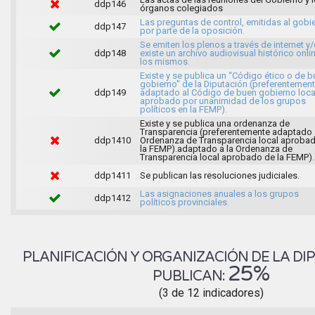
ddp146
órganos colegiados
Las preguntas de control, emitidas al gobi
ddp147
por parte de la oposición.
Se emiten los plenos a través de internet y
ddp148
existe un archivo audiovisual histórico onli
los mismos.
Existe y se publica un “Código ético o de 
gobierno" de la Diputación (preferentemen
ddp149
adaptado al Código de buen gobierno loca
aprobado por unanimidad de los grupos
políticos en la FEMP).
Existe y se publica una ordenanza de
Transparencia (preferentemente adaptado 
ddp1410
Ordenanza de Transparencia local aproba
la FEMP).adaptado a la Ordenanza de
Transparencia local aprobado de la FEMP).
ddp1411
Se publican las resoluciones judiciales.
Las asignaciones anuales a los grupos
ddp1412
políticos provinciales.
PLANIFICACIÓN Y ORGANIZACIÓN DE LA DIP
25%
PUBLICAN:
(3 de 12 indicadores)