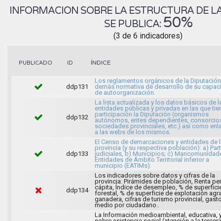
INFORMACION SOBRE LA ESTRUCTURA DE LA
50%
SE PUBLICA:
(3 de 6 indicadores)
ÍNDICE
PUBLICADO
ID
Los reglamentos orgánicos de la Diputación 
ddp131
demás normativa de desarrollo de su capac
de autoorganización.
La lista actualizada y los datos básicos de l
entidades públicas y privadas en las que tie
participación la Diputación (organismos
ddp132
autónomos, entes dependientes, consorcio
sociedades provinciales, etc.) así como enl
a las webs de los mismos.
El Censo de demarcaciones y entidades de l
provincia (y su respectiva población): a) Par
ddp133
judiciales, b) Municipios; c) Mancomunidad
Entidades de Ámbito Territorial inferior a
municipio (EATIMs).
Los indicadores sobre datos y cifras de la
provincia: Pirámides de población, Renta pe
cápita, Índice de desempleo, % de superfici
ddp134
forestal, % de superficie de explotación agra
ganadera, cifras de turismo provincial, gast
medio por ciudadano..
La Información medioambiental, educativa, 
sobre asistencia social (atención a la tercer