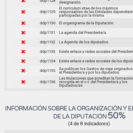
ddp1128
designación.
El curriculum vitae de los máximos
ddp1129
responsables de las Entidades dependient
participadas por la misma.
ddp1130
El organigrama de la Diputación.
ddp1131
La agenda del Presidente/a.
ddp1132
La Agenda de los diputados.
ddp1133
Existe enlace a redes sociales del Presiden
ddp1134
Existe enlace a redes sociales de los diput
Se publican los Gastos de viaje originados
ddp1135
el Presidente/a y por los diputados.
Las titulaciones que acreditan la formación
ddp1136
recogida en el c.v. del Presidente/a y los
Diputados/as.
INFORMACIÓN SOBRE LA ORGANIZACIÓN Y E
50%
DE LA DIPUTACIÓN
(4 de 8 indicadores)