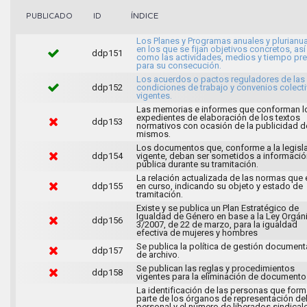
ÍNDICE
PUBLICADO
ID
Los Planes y Programas anuales y plurianu
en los que se fijan objetivos concretos, así
ddp151
como las actividades, medios y tiempo pre
para su consecución.
Los acuerdos o pactos reguladores de las
ddp152
condiciones de trabajo y convenios colect
vigentes.
Las memorias e informes que conforman l
expedientes de elaboración de los textos
ddp153
normativos con ocasión de la publicidad d
mismos.
Los documentos que, conforme a la legisl
ddp154
vigente, deban ser sometidos a informació
pública durante su tramitación.
La relación actualizada de las normas que 
ddp155
en curso, indicando su objeto y estado de
tramitación.
Existe y se publica un Plan Estratégico de
Igualdad de Género en base a la Ley Orgán
ddp156
3/2007, de 22 de marzo, para la igualdad
efectiva de mujeres y hombres
Se publica la política de gestión documenta
ddp157
de archivo.
Se publican las reglas y procedimientos
ddp158
vigentes para la eliminación de documento
La identificación de las personas que for
parte de los órganos de representación de
personal y el número de liberados sindical