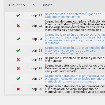
ÍNDICE
PUBLICADO
ID
Se especifican los diferentes Órganos de
ddp121
Gobierno y sus funciones.
Se publica de forma completa la Relación d
Puestos de Trabajo (RPT) o Plantillas de Per
ddp122
de los organismos descentralizados, entes
instrumentales y sociedades provinciales.
Se publica la relación de Inmuebles (oficinas
locales, etc.), tanto propios como en régim
ddp123
arrendamiento, ocupados y/o adscritos a la
Diputación.
Se publica la relación de bienes muebles de 
ddp124
histórico-artístico y/o los de alto valor
económico de la Diputación.
Se publica el Inventario de Bienes y Derecho
ddp125
la Diputación.
Se publican datos sobre los vehiculos oficia
ddp126
Relación de vehículos por año de matriculac
uso y valor aproximado.
Se publican datos sobre el parque móvil de 
ddp127
Diputación: Relación de vehículos por año d
matriculación, uso y valor aproximado.
Se publican datos sobre el parque móvil de 
ddp128
EEPP: Relación de vehículos por año de
matriculación, uso del mismo y valor aprox