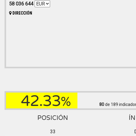
58 036 644
DIRECCIÓN
42.33
%
80
de 189
indicado
POSICIÓN
ÍN
33