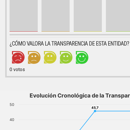
¿CÓMO VALORA LA TRANSPARENCIA DE ESTA ENTIDAD?
0
votos
Evolución Cronológica de la Transpa
50
45,7
45,7
40