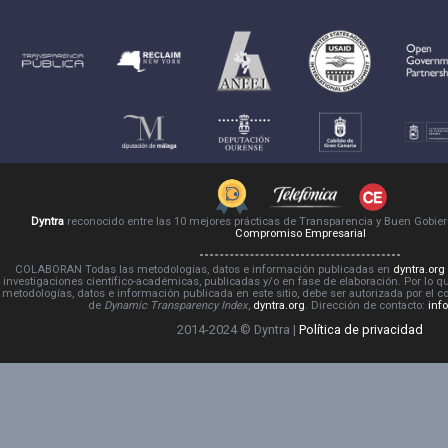
Dyntra
reconocido entre las 10 mejores prácticas de Transparencia y Buen Gobie
Compromiso Empresarial
COLABORAN Todas las metodologías, datos e información publicadas en
dyntra.org
investigaciones científico-académicas, publicadas y/o en fase de elaboración. Por lo qu
metodologías, datos e información publicada en este sitio, debe ser autorizada por el 
de
Dynamic Transparency Index
,
dyntra.org
. Dirección de contacto:
inf
2014-2024 © Dyntra |
Política de privacidad