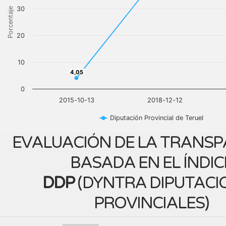
30
Porcentaje
20
10
4,05
4,05
0
2015-10-13
2018-12-12
Diputación Provincial de Teruel
EVALUACIÓN DE LA TRANSP
BASADA EN EL ÍNDIC
DDP
(
DYNTRA DIPUTACI
PROVINCIALES
)