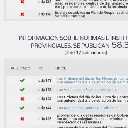
ddp135
edad: residencias, centros de día, visitadore
etc.) perteneciente al ámbito de la provincia.
Existe y se publica un Plan de Responsabili
ddp136
Social Corporativa.
INFORMACIÓN SOBRE NORMAS E INSTI
58.
PROVINCIALES. SE PUBLICAN:
(7 de 12 indicadores)
ÍNDICE
PUBLICADO
ID
Los Ordenes del día de los Plenos provinci
ddp141
con anterioridad a la celebración de las m
ddp142
Las Actas de los Plenos provinciales.
Los Ordenes del día de las Junta de Gobie
ddp143
con anterioridad a la celebración de las mi
ddp144
Las Actas de las Juntas de Gobierno.
El orden del día de las reuniones del Gobie
ddp145
los órganos colegiados con anterioridad a 
celebración de las mismas.
Las actas de las reuniones del Gobierno y 