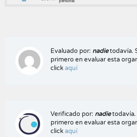
personal.
Evaluado por:
nadie
todavía. 
primero en evaluar esta organ
click
aquí
Verificado por:
nadie
todavía.
primero en evaluar esta organ
click
aquí