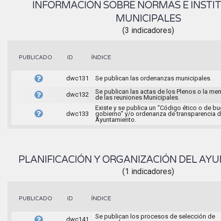
INFORMACIÓN SOBRE NORMAS E INSTI
MUNICIPALES
(3 indicadores)
ÍNDICE
PUBLICADO
ID
dwc131
Se publican las ordenanzas municipales.
Se publican las actas de los Plenos o la me
dwc132
de las reuniones Municipales.
Existe y se publica un “Código ético o de b
dwc133
gobierno” y/o ordenanza de transparencia d
Ayuntamiento.
PLANIFICACIÓN Y ORGANIZACIÓN DEL AY
(1 indicadores)
ÍNDICE
PUBLICADO
ID
Se publican los procesos de selección de
dwc141