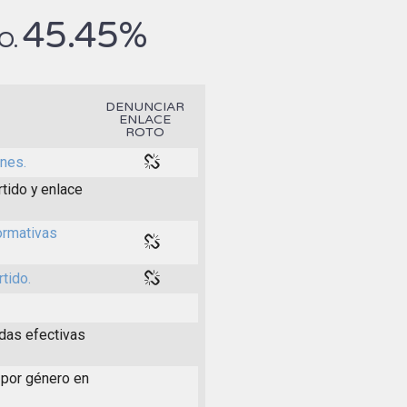
45.45%
O.
DENUNCIAR
ENLACE
ROTO
nes.
tido y enlace
ormativas
tido.
idas efectivas
 por género en