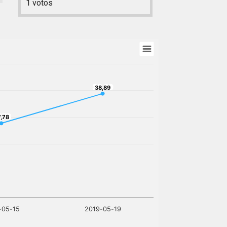
1
votos
38,89
38,89
,78
,78
-05-15
2019-05-19