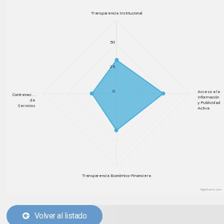
Transparencia Institucional
50
25
0
Acceso a la
Contrataci…
Información
de
y Publicidad
Servicios
Activa
Transparencia Económico-Financiera
Highcharts.com
Volver al listado