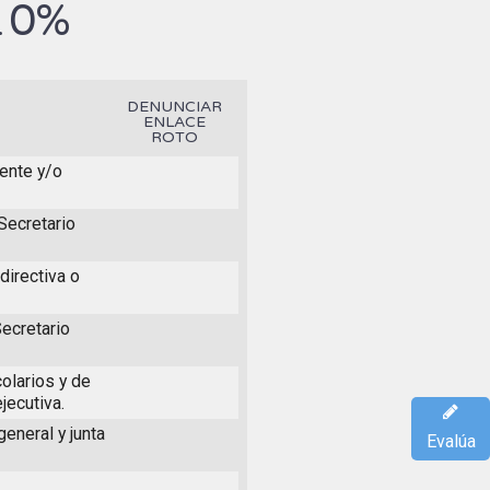
0%
.
DENUNCIAR
ENLACE
ROTO
dente y/o
Secretario
directiva o
Secretario
olarios y de
jecutiva.
eneral y junta
Evalúa