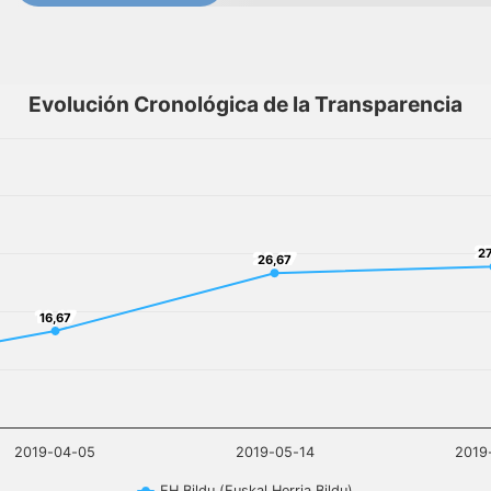
Evolución Cronológica de la Transparencia
27
27
26,67
26,67
16,67
16,67
2019-04-05
2019-05-14
2019
EH Bildu (Euskal Herria Bildu)