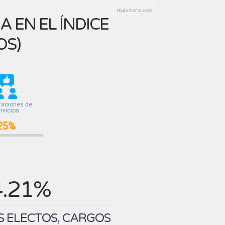
Highcharts.com
 EN EL ÍNDICE
OS
)
taciones de
rvicios
25%
4.21%
S ELECTOS, CARGOS