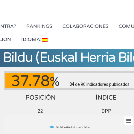
YNTRA?
RANKINGS
COLABORACIONES
COMU
CIÓN
IDIOMA:
Bildu (Euskal Herria Bi
37.78
%
34
de 90
indicadores publicados
POSICIÓN
ÍNDICE
22
DPP
EH Bildu (Euskal Herria Bildu)