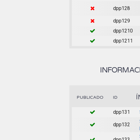
dpp128
dpp129
dpp1210
dpp1211
INFORMACI
Í
PUBLICADO
ID
dpp131
dpp132
dpp133