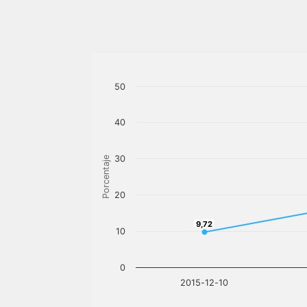
50
40
30
Porcentaje
20
9,72
9,72
10
0
2015-12-10