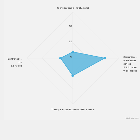
Transparencia Institucional
50
25
0
Comunica…
Contrataci…
y Relación
de
con los
Servicios
Aficionados
y el Público
Transparencia Económico-Financiera
Highcharts.com