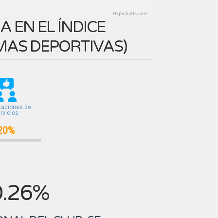
Highcharts.com
 EN EL ÍNDICE
MAS DEPORTIVAS
)
taciones de
rvicios
20%
0.26%