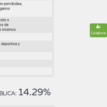
ón percibidas,
rganos
ción o
os de
los mismos
Colabora
 deportiva y
14.29%
BLICA: