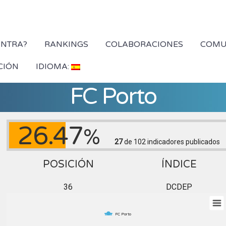
YNTRA?
RANKINGS
COLABORACIONES
COMU
CIÓN
IDIOMA:
FC Porto
26.47
%
27
de 102
indicadores publicados
POSICIÓN
ÍNDICE
36
DCDEP
FC Porto