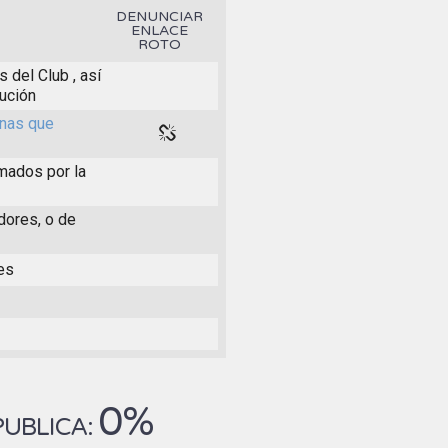
DENUNCIAR
ENLACE
ROTO
 del Club , así
ución
rnas que
mados por la
dores, o de
nes
0%
PUBLICA: