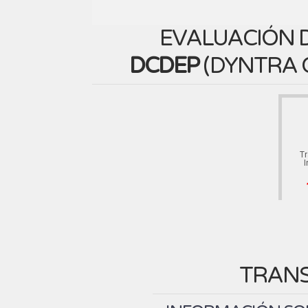
EVALUACIÓN D
DCDEP
(
DYNTRA 
T
I
TRANS