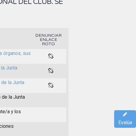
NAL DEL CLUB. SE
DENUNCIAR
ENLACE
ROTO
es órganos, sus
la Junta
 de la Junta
 de la Junta
te/a y los
Evalúa
iciones