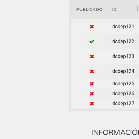
PUBLICADO
ID
dcdep121
dcdep122
dcdep123
dcdep124
dcdep125
dcdep126
dcdep127
INFORMACIÓN