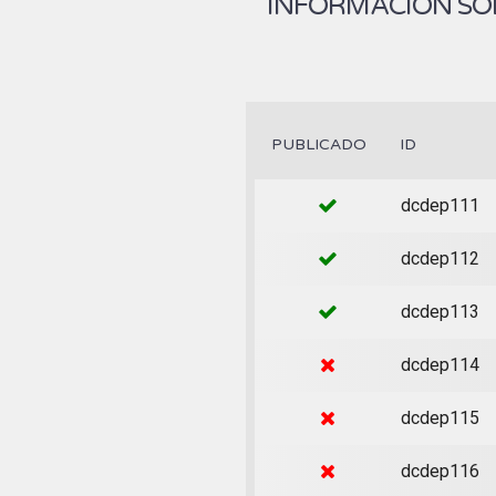
INFORMACIÓN SOB
PUBLICADO
ID
dcdep111
dcdep112
dcdep113
dcdep114
dcdep115
dcdep116