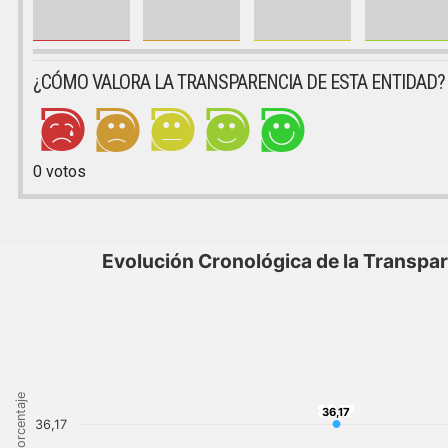
¿CÓMO VALORA LA TRANSPARENCIA DE ESTA ENTIDAD?
0
votos
Evolución Cronológica de la Transpa
Porcentaje
36,17
36,17
36,17