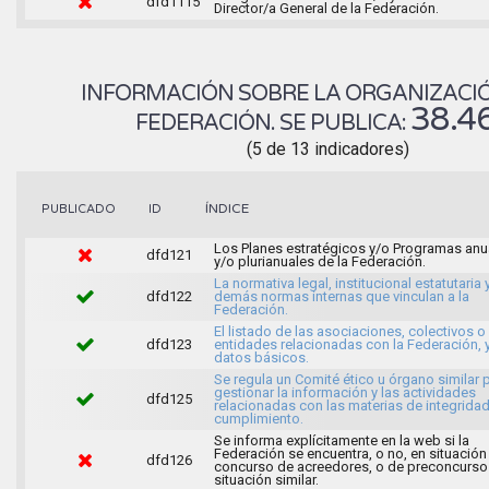
dfd1115
Director/a General de la Federación.
INFORMACIÓN SOBRE LA ORGANIZACIÓ
38.4
FEDERACIÓN. SE PUBLICA:
(5 de 13 indicadores)
ÍNDICE
PUBLICADO
ID
Los Planes estratégicos y/o Programas anu
dfd121
y/o plurianuales de la Federación.
La normativa legal, institucional estatutaria 
dfd122
demás normas internas que vinculan a la
Federación.
El listado de las asociaciones, colectivos o
dfd123
entidades relacionadas con la Federación, 
datos básicos.
Se regula un Comité ético u órgano similar 
gestionar la información y las actividades
dfd125
relacionadas con las materias de integridad
cumplimiento.
Se informa explícitamente en la web si la
Federación se encuentra, o no, en situación
dfd126
concurso de acreedores, o de preconcurso
situación similar.