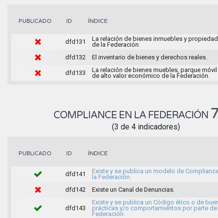
ÍNDICE
PUBLICADO
ID
La relación de bienes inmuebles y propieda
dfd131
de la Federación.
dfd132
El inventario de bienes y derechos reales.
La relación de bienes muebles, parque móvil 
dfd133
de alto valor económico de la Federación.
COMPLIANCE EN LA FEDERACIÓN
(3 de 4 indicadores)
ÍNDICE
PUBLICADO
ID
Existe y se publica un modelo de Complianc
dfd141
la Federación.
dfd142
Existe un Canal de Denuncias.
Existe y se publica un Código ético o de bue
dfd143
prácticas y/o comportamientos por parte de 
Federación.