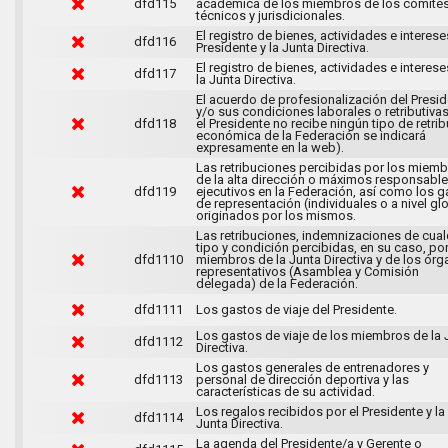
dfd115
académica de los miembros de los comité
técnicos y jurisdicionales.
El registro de bienes, actividades e interese
dfd116
Presidente y la Junta Directiva.
El registro de bienes, actividades e interes
dfd117
la Junta Directiva.
El acuerdo de profesionalización del Presi
y/o sus condiciones laborales o retributivas
dfd118
el Presidente no recibe ningún tipo de retri
económica de la Federación se indicará
expresamente en la web).
Las retribuciones percibidas por los miem
de la alta dirección o máximos responsabl
dfd119
ejecutivos en la Federación, así como los 
de representación (individuales o a nivel gl
originados por los mismos.
Las retribuciones, indemnizaciones de cual
tipo y condición percibidas, en su caso, por
dfd1110
miembros de la Junta Directiva y de los ór
representativos (Asamblea y Comisión
delegada) de la Federación.
dfd1111
Los gastos de viaje del Presidente.
Los gastos de viaje de los miembros de la 
dfd1112
Directiva.
Los gastos generales de entrenadores y
dfd1113
personal de dirección deportiva y las
características de su actividad.
Los regalos recibidos por el Presidente y la
dfd1114
Junta Directiva.
La agenda del Presidente/a y Gerente o