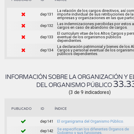
La relación de los cargos directivos, así com
dep131
importe individual de sus retribuciones de la
empresas y organizaciones en las que partic
Las indemnizaciones percibidas por estos a
dep132
cargos en caso de abandono de cargos.
El curriculum vitae de los Altos Cargos y per
dep133
eventual de los organismos públicos
dependientes.
La declaración patrimonial y bienes de los A
dep134
Cargos y personal eventual de los organism
públicos dependientes.
INFORMACIÓN SOBRE LA ORGANIZACIÓN Y E
33.3
DEL ORGANISMO PÚBLICO
(3 de 9 indicadores)
ÍNDICE
PUBLICADO
ID
dep141
El organigrama del Organismo Público.
Se especifican los diferentes Órganos de
dep142
Gobierno y sus funciones.