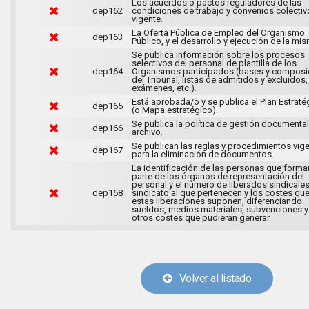
Los acuerdos o pactos reguladores de las
dep162
condiciones de trabajo y convenios colectiv
vigente.
La Oferta Pública de Empleo del Organismo
dep163
Público, y el desarrollo y ejecución de la mi
Se publica información sobre los procesos
selectivos del personal de plantilla de los
dep164
Organismos participados (bases y composi
del Tribunal, listas de admitidos y excluidos,
exámenes, etc.).
Está aprobada/o y se publica el Plan Estraté
dep165
(o Mapa estratégico).
Se publica la política de gestión documental
dep166
archivo.
Se publican las reglas y procedimientos vig
dep167
para la eliminación de documentos.
La identificación de las personas que forma
parte de los órganos de representación del
personal y el número de liberados sindicales
dep168
sindicato al que pertenecen y los costes qu
estas liberaciones suponen, diferenciando
sueldos, medios materiales, subvenciones y
otros costes que pudieran generar.
Volver al listado