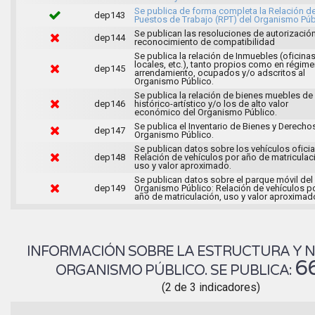
Se publica de forma completa la Relación d
dep143
Puestos de Trabajo (RPT) del Organismo Púb
Se publican las resoluciones de autorizació
dep144
reconocimiento de compatibilidad
Se publica la relación de Inmuebles (oficinas
locales, etc.), tanto propios como en régim
dep145
arrendamiento, ocupados y/o adscritos al
Organismo Público.
Se publica la relación de bienes muebles de 
dep146
histórico-artístico y/o los de alto valor
económico del Organismo Público.
Se publica el Inventario de Bienes y Derecho
dep147
Organismo Público.
Se publican datos sobre los vehículos oficia
dep148
Relación de vehículos por año de matriculac
uso y valor aproximado.
Se publican datos sobre el parque móvil del
dep149
Organismo Público: Relación de vehículos p
año de matriculación, uso y valor aproximad
INFORMACIÓN SOBRE LA ESTRUCTURA Y 
6
ORGANISMO PÚBLICO. SE PUBLICA:
(2 de 3 indicadores)