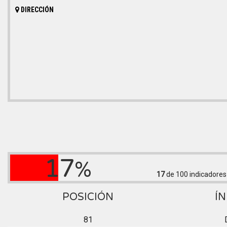
DIRECCIÓN
17
%
17
de 100
indicadores
POSICIÓN
ÍN
81