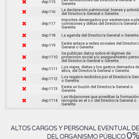
dep115
Gerente.
La declaración patrimonial, bienes y activi
dep116
del Director/a General o Gerente.
Importes devengados por asistencias a pl
dep117
comisiones y dietas del Director/a General 
Gerente.
dep118
La agenda del Director/a General o Gerente
Existe enlace a redes sociales del Director/
dep119
General o Gerente.
Se publican datos sobre el régimen de
dep1110
protección social y/o aseguramiento perso
del Director/a General o Gerente.
Los viajes, dietas y los gastos derivados d
dep1111
ellos, del Director/a General o Gerente.
Los regalos recibidos por el Director/a Gen
dep1112
o Gerente.
Existe un buzón del Director/a General o
dep1113
Gerente.
Las titulaciones que acreditan la formación
dep1114
recogida en el c.v. del Director/a General o
Gerente.
ALTOS CARGOS Y PERSONAL EVENTUAL D
0
DEL ORGANISMO PÚBLICO