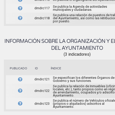
Se publica la Agenda de actividades
dmdrc117
municipales y ciudadanas.
Se publica una relación de puestos de tra
dmdrc118
del Ayuntamiento, así como las retribuci
por puesto.
INFORMACIÓN SOBRE LA ORGANIZACIÓN Y E
DEL AYUNTAMIENTO
(3 indicadores)
ÍNDICE
PUBLICADO
ID
Se especifican los diferentes Órganos de
dmdrc121
Gobierno y sus funciones.
Se publica la relación de Inmuebles (ofici
locales, etc.), tanto propios como en rég
dmdrc122
de arrendamiento, ocupados y/o adscrito
Ayuntamiento.
Se publica el número de Vehículos oficial
dmdrc123
(propios o alquilados) adscritos al
Ayuntamiento.