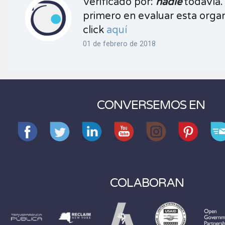
Verificado por:
nadie
todavía.
primero en evaluar esta organ
click
aquí
01 de febrero de 2018
CONVERSEMOS EN
COLABORAN