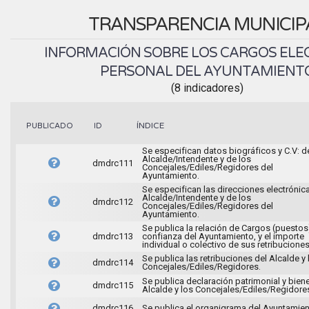
TRANSPARENCIA MUNICIP
INFORMACIÓN SOBRE LOS CARGOS ELEC
PERSONAL DEL AYUNTAMIENT
(8 indicadores)
ÍNDICE
PUBLICADO
ID
Se especifican datos biográficos y C.V: d
Alcalde/Intendente y de los
dmdrc111
Concejales/Ediles/Regidores del
Ayuntamiento.
Se especifican las direcciones electrónic
Alcalde/Intendente y de los
dmdrc112
Concejales/Ediles/Regidores del
Ayuntamiento.
Se publica la relación de Cargos (puestos
dmdrc113
confianza del Ayuntamiento, y el importe
individual o colectivo de sus retribuciones
Se publica las retribuciones del Alcalde y 
dmdrc114
Concejales/Ediles/Regidores.
Se publica declaración patrimonial y bien
dmdrc115
Alcalde y los Concejales/Ediles/Regidore
dmdrc116
Se publica el organigrama del Ayuntamien