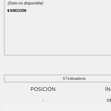
(Dato no disponible)
DIRECCIÓN
57 indicadores
POSICIÓN
ÍN
-
D