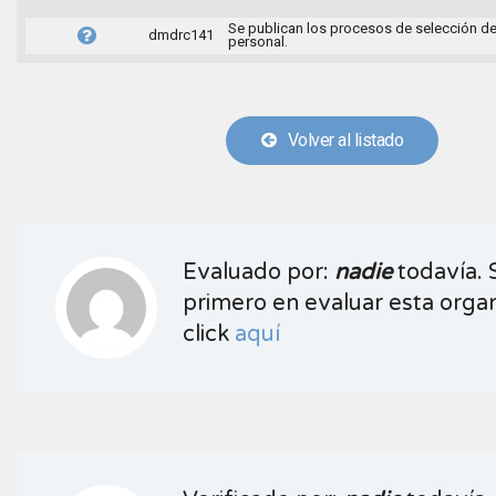
Se publican los procesos de selección d
dmdrc141
personal.
Volver al listado
Evaluado por:
nadie
todavía. 
primero en evaluar esta organ
click
aquí