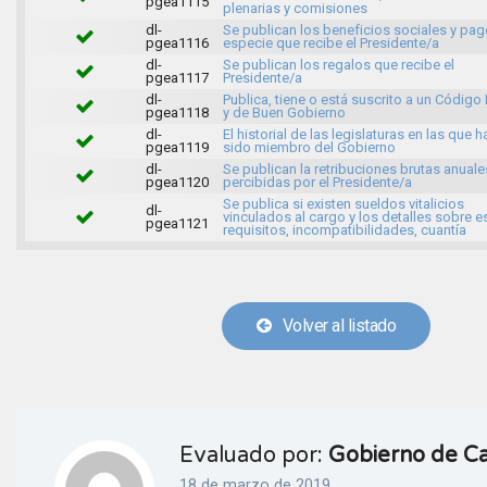
pgea1115
plenarias y comisiones
dl-
Se publican los beneficios sociales y pa
pgea1116
especie que recibe el Presidente/a
dl-
Se publican los regalos que recibe el
pgea1117
Presidente/a
dl-
Publica, tiene o está suscrito a un Código 
pgea1118
y de Buen Gobierno
dl-
El historial de las legislaturas en las que h
pgea1119
sido miembro del Gobierno
dl-
Se publican la retribuciones brutas anuale
pgea1120
percibidas por el Presidente/a
Se publica si existen sueldos vitalicios
dl-
vinculados al cargo y los detalles sobre es
pgea1121
requisitos, incompatibilidades, cuantía
Volver al listado
Evaluado por:
Gobierno de Ca
18 de marzo de 2019