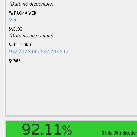
(Dato no disponible)
PÁGINA WEB
Ver
BLOG
(Dato no disponible)
TELÉFONO
942 207 214 / 942 207 215
PAÍS
92.11
%
35
de 38
indicador