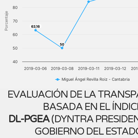
80
Porcentaje
70
63,16
63,16
60
50
50
50
40
2019-03-06
2019-03-08
2019-03-11
2019-03-12
201
Miguel Ángel Revilla Roiz - Cantabria
EVALUACIÓN DE LA TRANSP
BASADA EN EL ÍNDIC
DL-PGEA
(
DYNTRA PRESIDEN
GOBIERNO DEL ESTAD