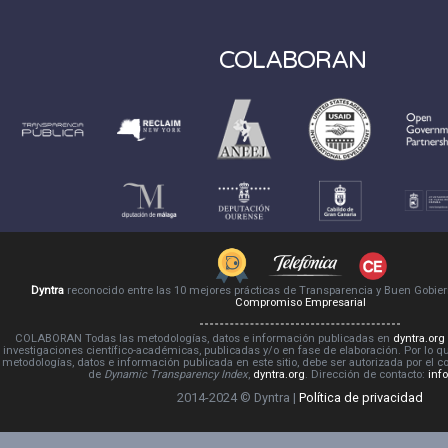
COLABORAN
Dyntra
reconocido entre las 10 mejores prácticas de Transparencia y Buen Gobie
Compromiso Empresarial
COLABORAN Todas las metodologías, datos e información publicadas en
dyntra.org
investigaciones científico-académicas, publicadas y/o en fase de elaboración. Por lo qu
metodologías, datos e información publicada en este sitio, debe ser autorizada por el 
de
Dynamic Transparency Index
,
dyntra.org
. Dirección de contacto:
inf
2014-2024 © Dyntra |
Política de privacidad