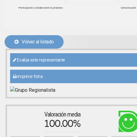
Participación y Colaboración Ciudadana
Comunicación 
Volver al listado
Evalúa este representante
Imprimir ficha
Valoración media
100.00%