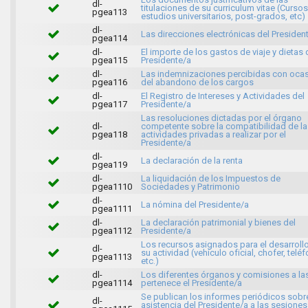
dl-
titulaciones de su curriculum vitae (Cursos
pgea113
estudios universitarios, post-grados, etc)
dl-
Las direcciones electrónicas del Presiden
pgea114
dl-
El importe de los gastos de viaje y dietas 
pgea115
Presidente/a
dl-
Las indemnizaciones percibidas con oca
pgea116
del abandono de los cargos
dl-
El Registro de Intereses y Actividades del
pgea117
Presidente/a
Las resoluciones dictadas por el órgano
dl-
competente sobre la compatibilidad de la
pgea118
actividades privadas a realizar por el
Presidente/a
dl-
La declaración de la renta
pgea119
dl-
La liquidación de los Impuestos de
pgea1110
Sociedades y Patrimonio
dl-
La nómina del Presidente/a
pgea1111
dl-
La declaración patrimonial y bienes del
pgea1112
Presidente/a
Los recursos asignados para el desarroll
dl-
su actividad (vehículo oficial, chofer, telé
pgea1113
etc.)
dl-
Los diferentes órganos y comisiones a la
pgea1114
pertenece el Presidente/a
Se publican los informes periódicos sobre
dl-
asistencia del Presidente/a a las sesiones