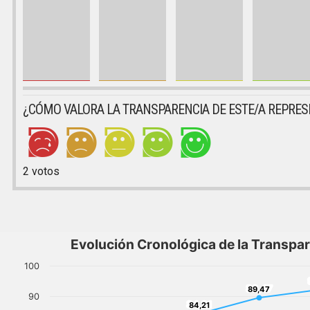
¿CÓMO VALORA LA TRANSPARENCIA DE ESTE/A REPRE
2
votos
Evolución Cronológica de la Transpa
100
89,47
89,47
90
84,21
84,21