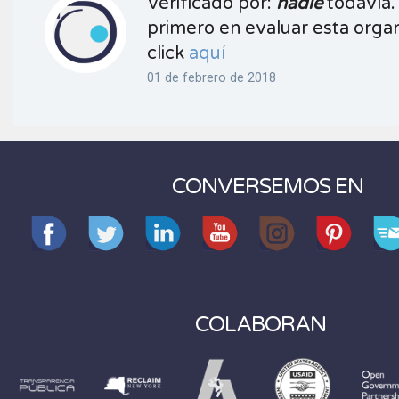
Verificado por:
nadie
todavía.
primero en evaluar esta organ
click
aquí
01 de febrero de 2018
CONVERSEMOS EN
COLABORAN