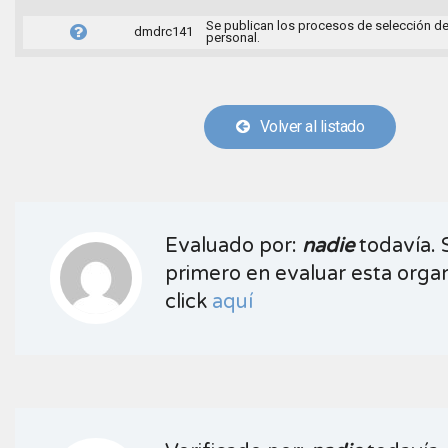
Se publican los procesos de selección d
dmdrc141
personal.
Volver al listado
Evaluado por:
nadie
todavía. 
primero en evaluar esta organ
click
aquí