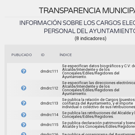
TRANSPARENCIA MUNICIP
INFORMACIÓN SOBRE LOS CARGOS ELEC
PERSONAL DEL AYUNTAMIENT
(8 indicadores)
ÍNDICE
PUBLICADO
ID
Se especifican datos biográficos y C.V: d
Alcalde/Intendente y de los
dmdrc111
Concejales/Ediles/Regidores del
Ayuntamiento.
Se especifican las direcciones electrónic
Alcalde/Intendente y de los
dmdrc112
Concejales/Ediles/Regidores del
Ayuntamiento.
Se publica la relación de Cargos (puestos
dmdrc113
confianza del Ayuntamiento, y el importe
individual o colectivo de sus retribuciones
Se publica las retribuciones del Alcalde y 
dmdrc114
Concejales/Ediles/Regidores.
Se publica declaración patrimonial y bien
dmdrc115
Alcalde y los Concejales/Ediles/Regidore
dmdrc116
Se publica el organigrama del Ayuntamien