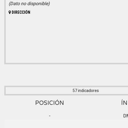
(Dato no disponible)
DIRECCIÓN
57 indicadores
POSICIÓN
ÍN
-
D