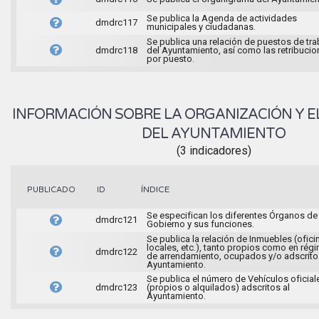
Se publica la Agenda de actividades
dmdrc117
municipales y ciudadanas.
Se publica una relación de puestos de tra
dmdrc118
del Ayuntamiento, así como las retribuci
por puesto.
INFORMACIÓN SOBRE LA ORGANIZACIÓN Y E
DEL AYUNTAMIENTO
(3 indicadores)
ÍNDICE
PUBLICADO
ID
Se especifican los diferentes Órganos de
dmdrc121
Gobierno y sus funciones.
Se publica la relación de Inmuebles (ofici
locales, etc.), tanto propios como en rég
dmdrc122
de arrendamiento, ocupados y/o adscrito
Ayuntamiento.
Se publica el número de Vehículos oficial
dmdrc123
(propios o alquilados) adscritos al
Ayuntamiento.