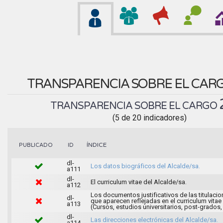
TRANSPARENCIA SOBRE EL CAR
TRANSPARENCIA SOBRE EL CARGO
(5 de 20 indicadores)
ÍNDICE
PUBLICADO
ID
dl-
Los datos biográficos del Alcalde/sa.
a111
dl-
El curriculum vitae del Alcalde/sa.
a112
Los documentos justificativos de las titulaci
dl-
que aparecen reflejadas en el curriculum vitae
a113
(Cursos, estudios universitarios, post-grados, 
dl-
Las direcciones electrónicas del Alcalde/sa.
a114