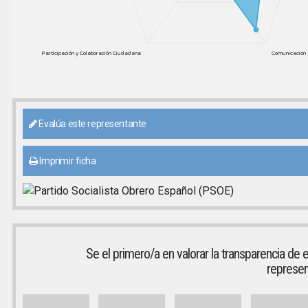
Participación y Colaboración Ciudadana
Comunicación 
Evalúa este representante
Imprimir ficha
Se el primero/a en valorar la transparencia de 
represen