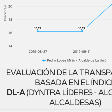
20
Porcentaje
18
16,22
16,22
16,22
16,22
16
14
2019-08-27
2019-09-11
Pedro López Milán - Alcalde de La Unión
EVALUACIÓN DE LA TRANSP
BASADA EN EL ÍNDIC
DL-A
(
DYNTRA LÍDERES - AL
ALCALDESAS
)