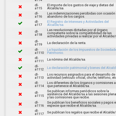
dl-
El importe de los gastos de viaje y dietas del
a115
Alcalde/sa.
dl-
Las indemnizaciones percibidas con ocasión 
a116
abandono de los cargos.
dl-
El Registro de Intereses y Actividades del
a117
Alcalde/sa.
Las resoluciones dictadas por el órgano
dl-
competente sobre la compatibilidad de las
a118
actividades privadas a realizar por el Alcalde/
dl-
La declaración de la renta.
a119
dl-
La liquidación de los Impuestos de Sociedad
a1110
Patrimonio.
dl-
La nómina del Alcalde/sa.
a1111
dl-
La declaración patrimonial y bienes del Alcald
a1112
dl-
Los recursos asignados para el desarrollo de
a1113
actividad (vehículo oficial, chofer, teléfono, et
dl-
Los diferentes de los órganos y comisiones a
a1114
que pertenece el Alcalde/sa.
Se publican informes periódicos sobre la
dl-
asistencia del Alcalde/sa a las sesiones plena
a1115
y las comisiones que recibe.
dl-
Se publican los beneficios sociales y pagos 
a1116
especie que recibe el Alcalde/sa.
dl-
Se publican los regalos que recibe el Alcalde/
a1117