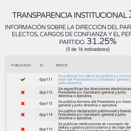
TRANSPARENCIA INSTITUCIONAL
INFORMACIÓN SOBRE LA DIRECCIÓN DEL PAR
ELECTOS, CARGOS DE CONFIANZA Y EL PE
31.25%
PARTIDO.
(5 de 16 indicadores)
ÍNDICE
PUBLICADO
ID
Se publican los datos biográficos y Curric
dpp111
vitae del Presidente y/o Secretario general 
junta directiva.
Se especifican las direcciones electrónicas
dpp112
Presidente y/o Secretario general y junta
directiva o ejecutiva.
Se publica Nómina del Presidente y/o Secre
dpp113
general y junta directiva o ejecutiva.
Se publica declaración patrimonial y bienes
dpp114
Presidente y/o Secretario general y junta
directiva o ejecutiva.
Se publican retribuciones en concepto de
dietas y gastos protocolarios y de viaje del
dpp115
Presidente/a y/o Secretario general y junta