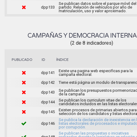
Se publican datos sobre el parque móvil del
dpp133
partido: Relación de vehículos por año de
matriculación, uso y valor aproximado.
CAMPAÑAS Y DEMOCRACIA INTERN
(2 de 8 indicadores)
ÍNDICE
PUBLICADO
ID
Existe una pagina web especificas para la
dpp141
campaña electoral.
dpp142
Tiene está página un modulo de transparenc
Se publican los presupuestos pormenoriza
dpp143
de la campaña
Se publican los curriculum vitae de los
dpp144
candidatos incluidos en las listas electorale
Existen procesos de primarias abiertos para
dpp145
selección de los candidatos y listas electora
Se publica la declaración de inexistencia en 
dpp146
listas electorales de procesados e imputad
por corrupción.
Se publican las propuestas o iniciativas
dpp148
realizadas durante la legislatura en relación