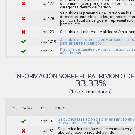
dpp127
de remuneración por género en todas las
categorías dentro del partido.
Se publica la presencia del Partido en los
diferentes territorios: sedes, representante
dpp128
politicos, total de cargos en representació
partido, etc.
dpp129
Se publica el número de afiliados/as al par
Se publican los requisitos y procedimiento
dpp1210
para afiliarse al partido.
Dispone de canales de comunicación con 
dpp1211
afiliados/as.
INFORMACIÓN SOBRE EL PATRIMONIO DEL
33.33%
(1 de 3 indicadores)
ÍNDICE
PUBLICADO
ID
Se publica la relación de bienes inmuebles y
dpp131
propiedades del partido.
Se publica la relación de bienes muebles y l
dpp132
alto valor económico del partido.