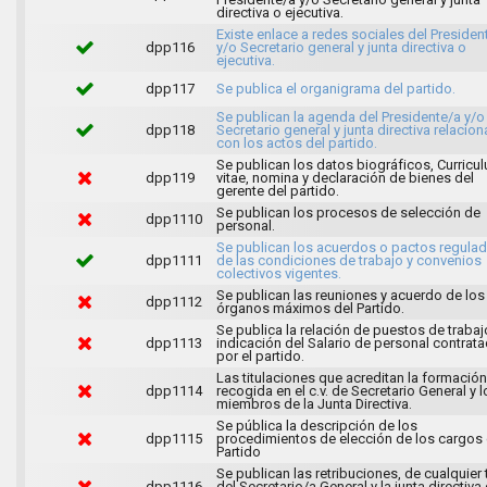
directiva o ejecutiva.
Existe enlace a redes sociales del Presiden
dpp116
y/o Secretario general y junta directiva o
ejecutiva.
dpp117
Se publica el organigrama del partido.
Se publican la agenda del Presidente/a y/o
dpp118
Secretario general y junta directiva relacio
con los actos del partido.
Se publican los datos biográficos, Curricu
dpp119
vitae, nomina y declaración de bienes del
gerente del partido.
Se publican los procesos de selección de
dpp1110
personal.
Se publican los acuerdos o pactos regula
dpp1111
de las condiciones de trabajo y convenios
colectivos vigentes.
Se publican las reuniones y acuerdo de los
dpp1112
órganos máximos del Partido.
Se publica la relación de puestos de traba
dpp1113
indicación del Salario de personal contrat
por el partido.
Las titulaciones que acreditan la formación
dpp1114
recogida en el c.v. de Secretario General y l
miembros de la Junta Directiva.
Se pública la descripción de los
dpp1115
procedimientos de elección de los cargos 
Partido
Se publican las retribuciones, de cualquier 
dpp1116
del Secretario/a General y la junta directiva