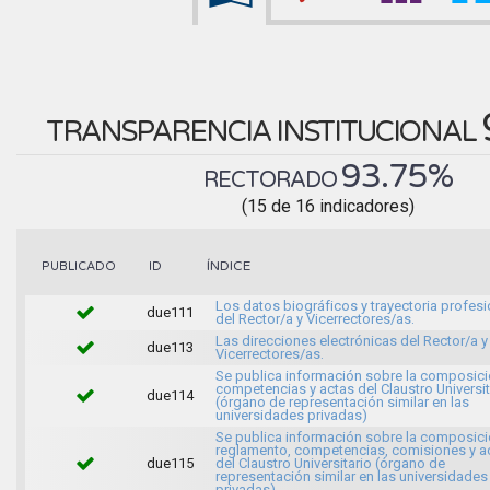
TRANSPARENCIA INSTITUCIONAL
93.75%
RECTORADO
(15 de 16 indicadores)
ÍNDICE
PUBLICADO
ID
Los datos biográficos y trayectoria profesi
due111
del Rector/a y Vicerrectores/as.
Las direcciones electrónicas del Rector/a y
due113
Vicerrectores/as.
Se publica información sobre la composici
competencias y actas del Claustro Universit
due114
(órgano de representación similar en las
universidades privadas)
Se publica información sobre la composici
reglamento, competencias, comisiones y a
due115
del Claustro Universitario (órgano de
representación similar en las universidades
privadas)