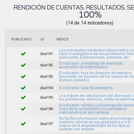
RENDICIÓN DE CUENTAS. RESULTADOS. SE
100%
(14 de 14 indicadores)
ÍNDICE
PUBLICADO
ID
Los principales resultados relacionados co
due191
labor investigadora de sus profesores: tesi
publicadas, publicaciones, patentes, etc.
El indicador: porcentaje de alumnado
due192
aprobados Vs matriculados.
El indicador: tasa de duración de estudios
due193
(promedio de duración de los cursos en rel
al plazo previsto)
due194
El indicador: tasa de abandono.
Los índices de satisfacción del alumnado 
due195
los profesores, servicios, oferta académica
El indicador: número y porcentaje del alum
due196
fuera de la comunidad y los extranjeros
matriculados en sus carreras.
Se facilita información sobre el porcentaje
inserción laboral de sus graduados y/o la
due197
mejora de la empleabilidad de los que ya
cuenten con empleo.