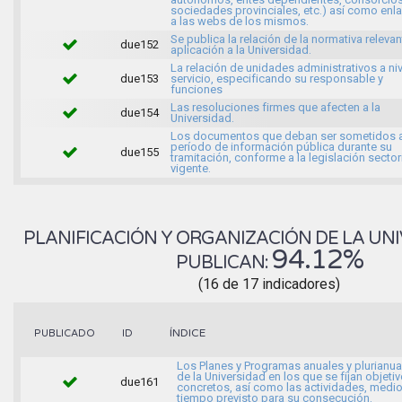
sociedades provinciales, etc.) así como enl
a las webs de los mismos.
Se publica la relación de la normativa releva
due152
aplicación a la Universidad.
La relación de unidades administrativos a ni
due153
servicio, especificando su responsable y
funciones
Las resoluciones firmes que afecten a la
due154
Universidad.
Los documentos que deban ser sometidos 
período de información pública durante su
due155
tramitación, conforme a la legislación sector
vigente.
PLANIFICACIÓN Y ORGANIZACIÓN DE LA UNI
94.12%
PUBLICAN:
(16 de 17 indicadores)
ÍNDICE
PUBLICADO
ID
Los Planes y Programas anuales y plurianua
de la Universidad en los que se fijan objeti
due161
concretos, así como las actividades, medio
tiempo previsto para su consecución.