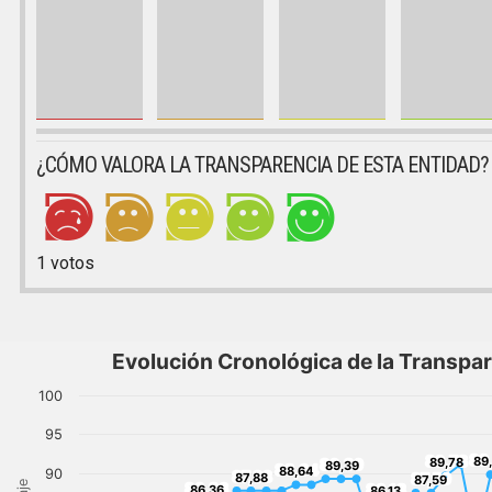
¿CÓMO VALORA LA TRANSPARENCIA DE ESTA ENTIDAD?
1
votos
Evolución Cronológica de la Transpa
100
95
89
89,78
89
89,39
89,78
89,39
88,64
88,64
90
87,88
87,59
87,88
87,59
86,36
86,13
86,36
86,13