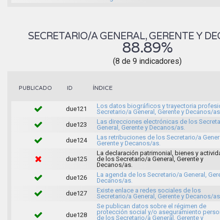
SECRETARIO/A GENERAL, GERENTE Y D
88.89%
(8 de 9 indicadores)
ÍNDICE
PUBLICADO
ID
Los datos biográficos y trayectoria profesi
due121
Secretario/a General, Gerente y Decanos/as
Las direcciones electrónicas de los Secreta
due123
General, Gerente y Decanos/as.
Las retribuciones de los Secretario/a Gener
due124
Gerente y Decanos/as.
La declaración patrimonial, bienes y activi
due125
de los Secretario/a General, Gerente y
Decanos/as.
La agenda de los Secretario/a General, Ger
due126
Decanos/as.
Existe enlace a redes sociales de los
due127
Secretario/a General, Gerente y Decanos/as
Se publican datos sobre el régimen de
protección social y/o aseguramiento perso
due128
de los Secretario/a General, Gerente y