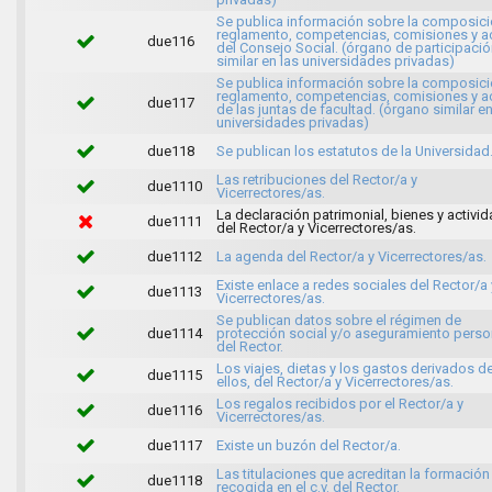
Se publica información sobre la composici
reglamento, competencias, comisiones y a
due116
del Consejo Social. (órgano de participaci
similar en las universidades privadas)
Se publica información sobre la composici
reglamento, competencias, comisiones y a
due117
de las juntas de facultad. (órgano similar en
universidades privadas)
due118
Se publican los estatutos de la Universidad
Las retribuciones del Rector/a y
due1110
Vicerrectores/as.
La declaración patrimonial, bienes y activi
due1111
del Rector/a y Vicerrectores/as.
due1112
La agenda del Rector/a y Vicerrectores/as.
Existe enlace a redes sociales del Rector/a 
due1113
Vicerrectores/as.
Se publican datos sobre el régimen de
due1114
protección social y/o aseguramiento perso
del Rector.
Los viajes, dietas y los gastos derivados d
due1115
ellos, del Rector/a y Vicerrectores/as.
Los regalos recibidos por el Rector/a y
due1116
Vicerrectores/as.
due1117
Existe un buzón del Rector/a.
Las titulaciones que acreditan la formación
due1118
recogida en el c.v. del Rector.