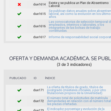
Existe y se publica un Plan de Absentismo
due1614
Laboral.
Se publican datos anuales sobre absentis
due1615
laboral, así como la evolución en los último
años.
Las convocatorias de selección temporal d
empleados, interinos o laborales, y los
due1616
integrantes de las bolsas de trabajo
constituidas.
due1617
Informe de responsabilidad social corporat
OFERTA Y DEMANDA ACADÉMICA. SE PUBL
(3 de 3 indicadores)
ÍNDICE
PUBLICADO
ID
La oferta de títulos de grado, títulos de
due171
postgrado (másteres oficiales, y por otro
títulaciones propios de la Universidad).
El número total de solicitudes de matrícula
due172
demandadas en relación con el número total
las plazas ofertadas.
El indicador porcentaje y evolución de la
due173