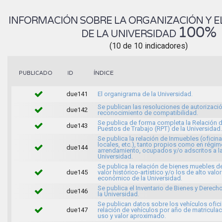
INFORMACIÓN SOBRE LA ORGANIZACIÓN Y E
100%
DE LA UNIVERSIDAD
(10 de 10 indicadores)
ÍNDICE
PUBLICADO
ID
due141
El organigrama de la Universidad.
Se publican las resoluciones de autorizaci
due142
reconocimiento de compatibilidad.
Se publica de forma completa la Relación 
due143
Puestos de Trabajo (RPT) de la Universidad.
Se publica la relación de Inmuebles (oficina
locales, etc.), tanto propios como en régi
due144
arrendamiento, ocupados y/o adscritos a l
Universidad.
Se publica la relación de bienes muebles d
due145
valor histórico-artístico y/o los de alto valor
económico de la Universidad.
Se publica el Inventario de Bienes y Derech
due146
la Universidad.
Se publican datos sobre los vehículos ofici
due147
relación de vehículos por año de matriculac
uso y valor aproximado.