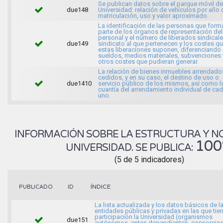
Se publican datos sobre el parque móvil de
due148
Universidad: relación de vehículos por año 
matriculación, uso y valor aproximado.
La identificación de las personas que form
parte de los órganos de representación del
personal y el número de liberados sindicale
due149
sindicato al que pertenecen y los costes q
estas liberaciones suponen, diferenciando
sueldos, medios materiales, subvenciones 
otros costes que pudieran generar.
La relación de bienes inmuebles arrendado
cedidos, y en su caso, el destino de uso o
due1410
servicio público de los mismos, así como l
cuantía del arrendamiento individual de ca
uno.
INFORMACIÓN SOBRE LA ESTRUCTURA Y N
10
UNIVERSIDAD. SE PUBLICA:
(5 de 5 indicadores)
ÍNDICE
PUBLICADO
ID
La lista actualizada y los datos básicos de l
entidades públicas y privadas en las que tie
participación la Universidad (organismos
due151
autónomos, entes dependientes, consorcios