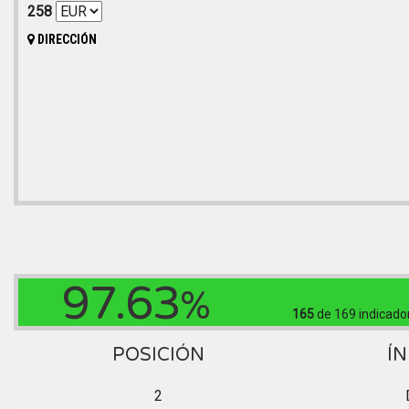
258
DIRECCIÓN
97.63
%
165
de 169
indicado
POSICIÓN
ÍN
2