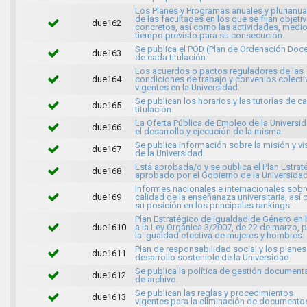
Los Planes y Programas anuales y plurianua
de las facultades en los que se fijan objeti
due162
concretos, así como las actividades, medio
tiempo previsto para su consecución.
Se publica el POD (Plan de Ordenación Doc
due163
de cada titulación.
Los acuerdos o pactos reguladores de las
due164
condiciones de trabajo y convenios colect
vigentes en la Universidad.
Se publican los horarios y las tutorías de c
due165
titulación.
La Oferta Pública de Empleo de la Universid
due166
el desarrollo y ejecución de la misma.
Se publica información sobre la misión y vi
due167
de la Universidad.
Está aprobada/o y se publica el Plan Estrat
due168
aprobado por el Gobierno de la Universidad
Informes nacionales e internacionales sobr
due169
calidad de la enseñanaza universitaria, así
su posición en los principales rankings.
Plan Estratégico de Igualdad de Género en
due1610
a la Ley Orgánica 3/2007, de 22 de marzo, 
la igualdad efectiva de mujeres y hombres.
Plan de responsabilidad social y los planes
due1611
desarrollo sostenible de la Universidad.
Se publica la política de gestión documenta
due1612
de archivo.
Se publican las reglas y procedimientos
due1613
vigentes para la eliminación de documento