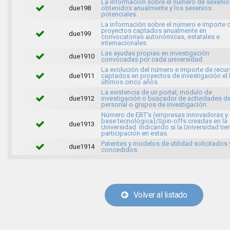
La información sobre el número de sexenio
due198
obtenidos anualmente y los sexenios
potenciales.
La información sobre el número e importe 
proyectos captados anualmente en
due199
convocatorias autonómicas, estatales e
internacionales.
Las ayudas propias en investigación
due1910
convocadas por cada universidad.
La evolución del número e importe de recu
due1911
captados en proyectos de investigación el 
últimos cinco años.
La existencia de un portal, módulo de
due1912
investigación o buscador de actividades d
personal o grupos de investigación.
Número de EBT's (empresas innovadoras y
base tecnológica)/Spin-offs creadas en la
due1913
Universidad. Indicando si la Universidad tie
participación en estas.
Patentes y modelos de utilidad solicitados 
due1914
concedidos.
Volver al listado