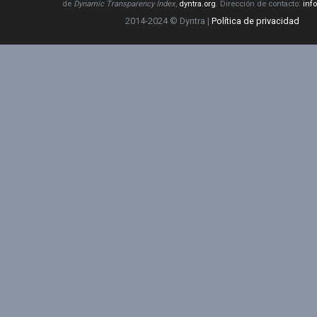
de
Dynamic Transparency Index
,
dyntra.org
. Dirección de contacto:
inf
2014-2024 © Dyntra |
Política de privacidad