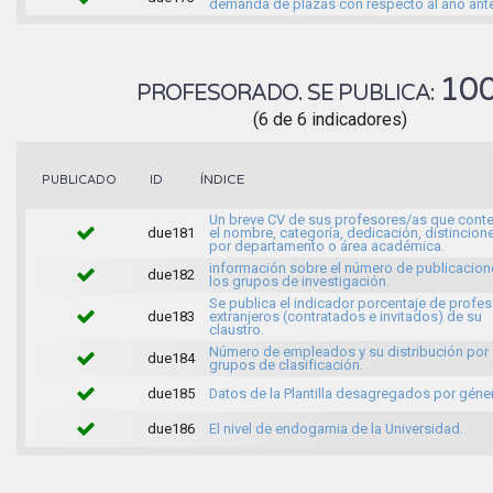
demanda de plazas con respecto al año ante
10
PROFESORADO. SE PUBLICA:
(6 de 6 indicadores)
ÍNDICE
PUBLICADO
ID
Un breve CV de sus profesores/as que cont
due181
el nombre, categoría, dedicación, distincion
por departamento o área académica.
información sobre el número de publicacion
due182
los grupos de investigación.
Se publica el indicador porcentaje de profe
due183
extranjeros (contratados e invitados) de su
claustro.
Número de empleados y su distribución por
due184
grupos de clasificación.
due185
Datos de la Plantilla desagregados por géne
due186
El nivel de endogamia de la Universidad.