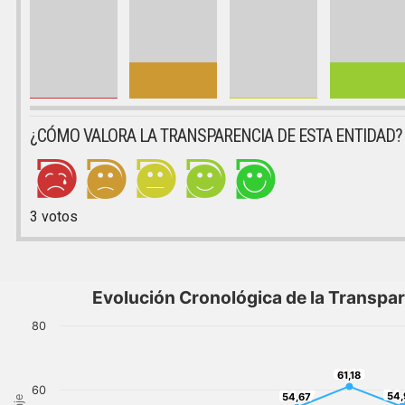
¿CÓMO VALORA LA TRANSPARENCIA DE ESTA ENTIDAD?
3
votos
Evolución Cronológica de la Transpa
80
61,18
61,18
60
54,
54,67
54,
54,67