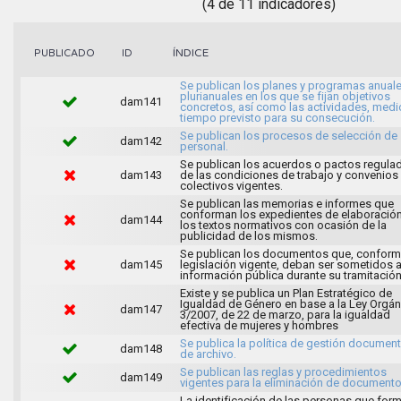
(4 de 11 indicadores)
ÍNDICE
PUBLICADO
ID
Se publican los planes y programas anuale
plurianuales en los que se fijan objetivos
dam141
concretos, así como las actividades, medi
tiempo previsto para su consecución.
Se publican los procesos de selección de
dam142
personal.
Se publican los acuerdos o pactos regula
dam143
de las condiciones de trabajo y convenios
colectivos vigentes.
Se publican las memorias e informes que
conforman los expedientes de elaboració
dam144
los textos normativos con ocasión de la
publicidad de los mismos.
Se publican los documentos que, conforme
dam145
legislación vigente, deban ser sometidos 
información pública durante su tramitación
Existe y se publica un Plan Estratégico de
Igualdad de Género en base a la Ley Orgán
dam147
3/2007, de 22 de marzo, para la igualdad
efectiva de mujeres y hombres
Se publica la política de gestión document
dam148
de archivo.
Se publican las reglas y procedimientos
dam149
vigentes para la eliminación de documento
La identificación de las personas que for