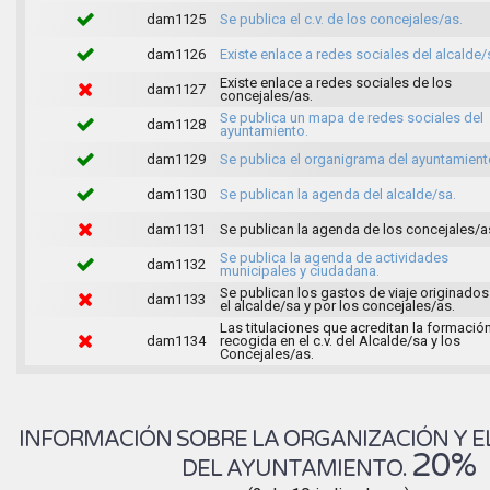
dam1125
Se publica el c.v. de los concejales/as.
dam1126
Existe enlace a redes sociales del alcalde/
Existe enlace a redes sociales de los
dam1127
concejales/as.
Se publica un mapa de redes sociales del
dam1128
ayuntamiento.
dam1129
Se publica el organigrama del ayuntamient
dam1130
Se publican la agenda del alcalde/sa.
dam1131
Se publican la agenda de los concejales/a
Se publica la agenda de actividades
dam1132
municipales y ciudadana.
Se publican los gastos de viaje originados
dam1133
el alcalde/sa y por los concejales/as.
Las titulaciones que acreditan la formació
dam1134
recogida en el c.v. del Alcalde/sa y los
Concejales/as.
INFORMACIÓN SOBRE LA ORGANIZACIÓN Y E
20%
DEL AYUNTAMIENTO.