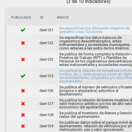
(2 de 10 indicadores)
ÍNDICE
PUBLICADO
ID
Se especifican los diferentes órganos de
dam121
gobierno y sus funciones.
Se especifican los datos básicos de
organismos descentralizados, entes
dam122
instrumentales y sociedades municipales, 
como enlaces a las webs de los mismos.
Se publica de forma completa la Relación 
Puestos de Trabajo (RPT) o Plantillas de
dam123
Personal de los organismos descentraliza
entes instrumentales y sociedades municip
Se publica la relación de inmuebles (oficin
locales, etc.), tanto propios como en régi
dam125
de arrendamiento, ocupados y/o adscritos
ayuntamiento.
Se publica el número de vehículos oficiale
dam126
(propios o alquilados) adscritos al
ayuntamiento.
Se publica la relación de bienes muebles 
dam127
valor histórico-artístico y/o los de alto valo
económico del ayuntamiento.
Se publica el Inventario de Bienes y Derec
dam128
reales del ayuntamiento.
Se publican datos sobre el parque móvil d
dam129
ayuntamiento: relación de vehículos por a
matriculación, uso y valor aproximado.