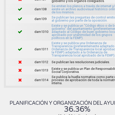
gobierno y los órganos colegiados.
Se emiten los plenos a través de internet y
dam138
existe un archivo audiovisual histórico onli
de los mismos.
Se publican las preguntas de control emit
dam139
al gobierno por parte de la oposición.
Existe y se publica un “Código ético o de 
gobierno" del ayuntamiento (preferenteme
dam1310
adaptado al Código de buen gobierno loca
aprobado por unanimidad de los grupos
políticos en la FEMP).
Existe y se publica una Ordenanza de
Transparencia (preferentemente adaptado 
dam1311
Ordenanza de Transparencia local aproba
la FEMP).adaptado a la Ordenanza de
Transparencia local aprobado de la FEMP)
dam1312
Se publican las resoluciones judiciales.
Existe y se publica un Plan de Responsabil
dam1313
Social Corporativa.
Se publica la huella normativa como parte 
dam1314
proceso de aprobación de toda la normati
interna.
PLANIFICACIÓN Y ORGANIZACIÓN DEL AY
36.36%