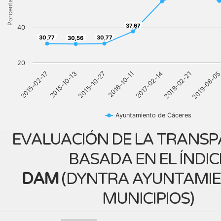
Porcentaje
37,67
37,67
40
30,77
30,77
30,56
30,77
30,77
30,56
20
2017-02-14
2015-02-17
2018-02-21
2015-10-13
2019-08-0
2015-10-27
2016-10-11
Ayuntamiento de Cáceres
EVALUACIÓN DE LA TRANSP
BASADA EN EL ÍNDIC
DAM
(
DYNTRA AYUNTAMIE
MUNICIPIOS
)