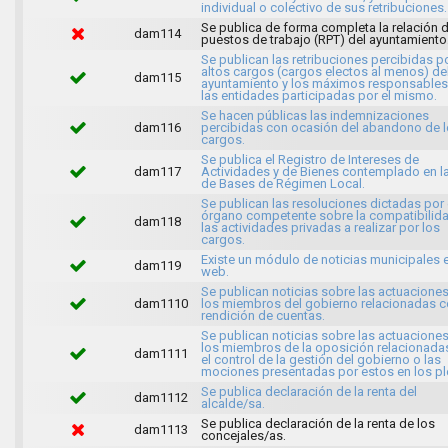
individual o colectivo de sus retribuciones.
Se publica de forma completa la relación 
dam114
puestos de trabajo (RPT) del ayuntamiento
Se publican las retribuciones percibidas p
altos cargos (cargos electos al menos) de
dam115
ayuntamiento y los máximos responsables
las entidades participadas por el mismo.
Se hacen públicas las indemnizaciones
dam116
percibidas con ocasión del abandono de 
cargos.
Se publica el Registro de Intereses de
dam117
Actividades y de Bienes contemplado en l
de Bases de Régimen Local.
Se publican las resoluciones dictadas por 
órgano competente sobre la compatibilid
dam118
las actividades privadas a realizar por los
cargos.
Existe un módulo de noticias municipales e
dam119
web.
Se publican noticias sobre las actuacione
dam1110
los miembros del gobierno relacionadas c
rendición de cuentas.
Se publican noticias sobre las actuacione
los miembros de la oposición relacionada
dam1111
el control de la gestión del gobierno o las
mociones presentadas por estos en los pl
Se publica declaración de la renta del
dam1112
alcalde/sa.
Se publica declaración de la renta de los
dam1113
concejales/as.