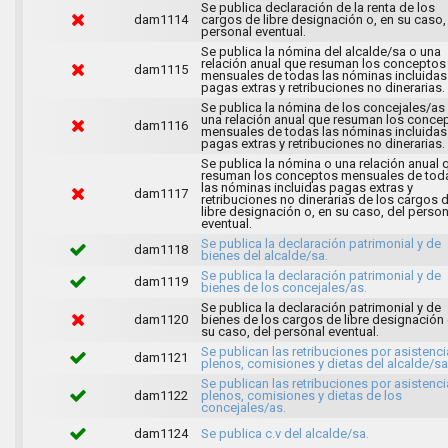
Se publica declaración de la renta de los
dam1114
cargos de libre designación o, en su caso,
personal eventual.
Se publica la nómina del alcalde/sa o una
relación anual que resuman los conceptos
dam1115
mensuales de todas las nóminas incluidas
pagas extras y retribuciones no dinerarias.
Se publica la nómina de los concejales/as
una relación anual que resuman los conce
dam1116
mensuales de todas las nóminas incluidas
pagas extras y retribuciones no dinerarias.
Se publica la nómina o una relación anual 
resuman los conceptos mensuales de tod
las nóminas incluidas pagas extras y
dam1117
retribuciones no dinerarias de los cargos 
libre designación o, en su caso, del person
eventual.
Se publica la declaración patrimonial y de
dam1118
bienes del alcalde/sa.
Se publica la declaración patrimonial y de
dam1119
bienes de los concejales/as.
Se publica la declaración patrimonial y de
dam1120
bienes de los cargos de libre designación 
su caso, del personal eventual.
Se publican las retribuciones por asistenci
dam1121
plenos, comisiones y dietas del alcalde/sa
Se publican las retribuciones por asistenci
dam1122
plenos, comisiones y dietas de los
concejales/as.
dam1124
Se publica c.v del alcalde/sa.