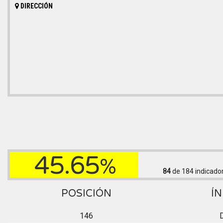
DIRECCIÓN
45.65
%
84
de 184
indicado
POSICIÓN
ÍN
146