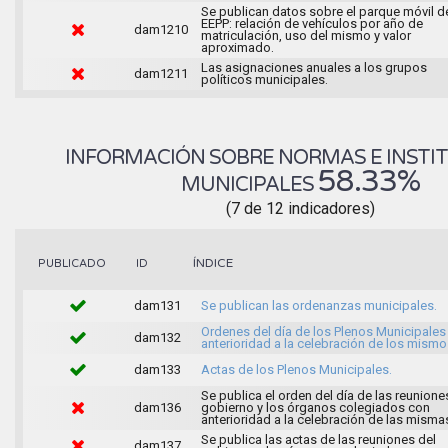
Se publican datos sobre el parque móvil d
EEPP: relación de vehículos por año de
dam1210
matriculación, uso del mismo y valor
aproximado.
Las asignaciones anuales a los grupos
dam1211
políticos municipales.
INFORMACIÓN SOBRE NORMAS E INSTI
58.33%
MUNICIPALES
(7 de 12 indicadores)
ÍNDICE
PUBLICADO
ID
dam131
Se publican las ordenanzas municipales.
Ordenes del día de los Plenos Municipales
dam132
anterioridad a la celebración de los mismo
dam133
Actas de los Plenos Municipales.
Se publica el orden del día de las reunione
dam136
gobierno y los órganos colegiados con
anterioridad a la celebración de las misma
Se publica las actas de las reuniones del
dam137