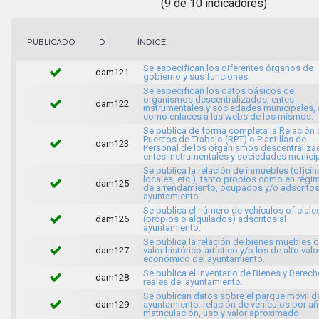
(9 de 10 indicadores)
ÍNDICE
PUBLICADO
ID
Se especifican los diferentes órganos de
dam121
gobierno y sus funciones.
Se especifican los datos básicos de
organismos descentralizados, entes
dam122
instrumentales y sociedades municipales, 
como enlaces a las webs de los mismos.
Se publica de forma completa la Relación 
Puestos de Trabajo (RPT) o Plantillas de
dam123
Personal de los organismos descentraliza
entes instrumentales y sociedades municip
Se publica la relación de inmuebles (oficin
locales, etc.), tanto propios como en régi
dam125
de arrendamiento, ocupados y/o adscritos
ayuntamiento.
Se publica el número de vehículos oficiale
dam126
(propios o alquilados) adscritos al
ayuntamiento.
Se publica la relación de bienes muebles 
dam127
valor histórico-artístico y/o los de alto valo
económico del ayuntamiento.
Se publica el Inventario de Bienes y Derec
dam128
reales del ayuntamiento.
Se publican datos sobre el parque móvil d
dam129
ayuntamiento: relación de vehículos por a
matriculación, uso y valor aproximado.