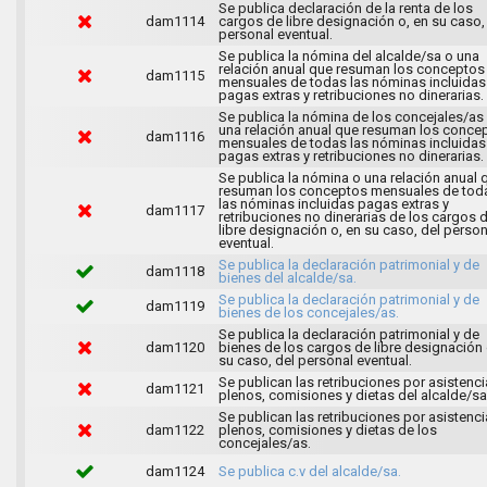
Se publica declaración de la renta de los
dam1114
cargos de libre designación o, en su caso,
personal eventual.
Se publica la nómina del alcalde/sa o una
relación anual que resuman los conceptos
dam1115
mensuales de todas las nóminas incluidas
pagas extras y retribuciones no dinerarias.
Se publica la nómina de los concejales/as
una relación anual que resuman los conce
dam1116
mensuales de todas las nóminas incluidas
pagas extras y retribuciones no dinerarias.
Se publica la nómina o una relación anual 
resuman los conceptos mensuales de tod
las nóminas incluidas pagas extras y
dam1117
retribuciones no dinerarias de los cargos 
libre designación o, en su caso, del person
eventual.
Se publica la declaración patrimonial y de
dam1118
bienes del alcalde/sa.
Se publica la declaración patrimonial y de
dam1119
bienes de los concejales/as.
Se publica la declaración patrimonial y de
dam1120
bienes de los cargos de libre designación 
su caso, del personal eventual.
Se publican las retribuciones por asistenci
dam1121
plenos, comisiones y dietas del alcalde/sa
Se publican las retribuciones por asistenci
dam1122
plenos, comisiones y dietas de los
concejales/as.
dam1124
Se publica c.v del alcalde/sa.