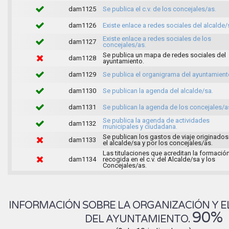
dam1125
Se publica el c.v. de los concejales/as.
dam1126
Existe enlace a redes sociales del alcalde/
Existe enlace a redes sociales de los
dam1127
concejales/as.
Se publica un mapa de redes sociales del
dam1128
ayuntamiento.
dam1129
Se publica el organigrama del ayuntamient
dam1130
Se publican la agenda del alcalde/sa.
dam1131
Se publican la agenda de los concejales/a
Se publica la agenda de actividades
dam1132
municipales y ciudadana.
Se publican los gastos de viaje originados
dam1133
el alcalde/sa y por los concejales/as.
Las titulaciones que acreditan la formació
dam1134
recogida en el c.v. del Alcalde/sa y los
Concejales/as.
INFORMACIÓN SOBRE LA ORGANIZACIÓN Y E
90%
DEL AYUNTAMIENTO.