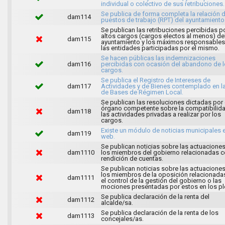
individual o colectivo de sus retribuciones.
Se publica de forma completa la relación 
dam114
puestos de trabajo (RPT) del ayuntamiento
Se publican las retribuciones percibidas p
altos cargos (cargos electos al menos) de
dam115
ayuntamiento y los máximos responsables
las entidades participadas por el mismo.
Se hacen públicas las indemnizaciones
dam116
percibidas con ocasión del abandono de 
cargos.
Se publica el Registro de Intereses de
dam117
Actividades y de Bienes contemplado en l
de Bases de Régimen Local.
Se publican las resoluciones dictadas por 
órgano competente sobre la compatibilid
dam118
las actividades privadas a realizar por los
cargos.
Existe un módulo de noticias municipales e
dam119
web.
Se publican noticias sobre las actuacione
dam1110
los miembros del gobierno relacionadas c
rendición de cuentas.
Se publican noticias sobre las actuacione
los miembros de la oposición relacionada
dam1111
el control de la gestión del gobierno o las
mociones presentadas por estos en los pl
Se publica declaración de la renta del
dam1112
alcalde/sa.
Se publica declaración de la renta de los
dam1113
concejales/as.