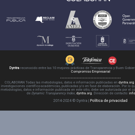
Dyntra
reconocido entre las 10 mejores prácticas de Transparencia y Buen Gobie
Compromiso Empresarial
COLABORAN Todas las metodologías, datos e información publicadas en
dyntra.org
investigaciones científico-académicas, publicadas y/o en fase de elaboración. Por lo qu
metodologías, datos e información publicada en este sitio, debe ser autorizada por el 
de
Dynamic Transparency Index
,
dyntra.org
. Dirección de contacto:
inf
2014-2024 © Dyntra |
Política de privacidad