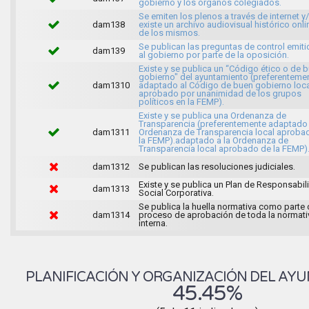
gobierno y los órganos colegiados.
Se emiten los plenos a través de internet y
dam138
existe un archivo audiovisual histórico onli
de los mismos.
Se publican las preguntas de control emit
dam139
al gobierno por parte de la oposición.
Existe y se publica un “Código ético o de 
gobierno" del ayuntamiento (preferenteme
dam1310
adaptado al Código de buen gobierno loca
aprobado por unanimidad de los grupos
políticos en la FEMP).
Existe y se publica una Ordenanza de
Transparencia (preferentemente adaptado 
dam1311
Ordenanza de Transparencia local aproba
la FEMP).adaptado a la Ordenanza de
Transparencia local aprobado de la FEMP)
dam1312
Se publican las resoluciones judiciales.
Existe y se publica un Plan de Responsabil
dam1313
Social Corporativa.
Se publica la huella normativa como parte 
dam1314
proceso de aprobación de toda la normati
interna.
PLANIFICACIÓN Y ORGANIZACIÓN DEL AY
45.45%