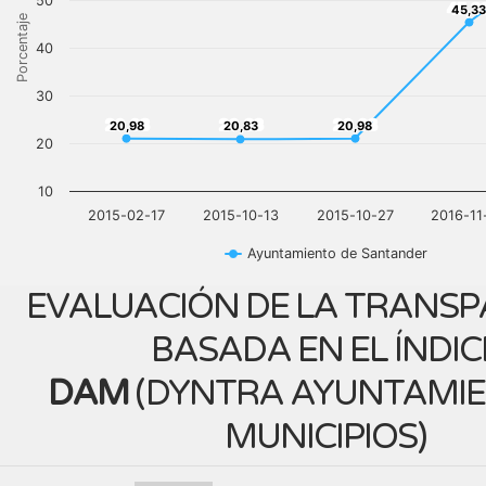
50
45,3
45,33
Porcentaje
40
30
20,98
20,83
20,98
20,98
20,83
20,98
20
10
2015-02-17
2015-10-13
2015-10-27
2016-11
Ayuntamiento de Santander
EVALUACIÓN DE LA TRANSP
BASADA EN EL ÍNDIC
DAM
(
DYNTRA AYUNTAMIE
MUNICIPIOS
)