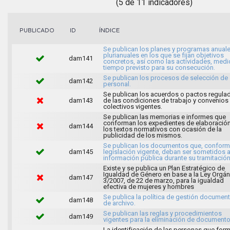
(5 de 11 indicadores)
ÍNDICE
PUBLICADO
ID
Se publican los planes y programas anuale
plurianuales en los que se fijan objetivos
dam141
concretos, así como las actividades, medi
tiempo previsto para su consecución.
Se publican los procesos de selección de
dam142
personal.
Se publican los acuerdos o pactos regula
dam143
de las condiciones de trabajo y convenios
colectivos vigentes.
Se publican las memorias e informes que
conforman los expedientes de elaboració
dam144
los textos normativos con ocasión de la
publicidad de los mismos.
Se publican los documentos que, conforme
dam145
legislación vigente, deban ser sometidos 
información pública durante su tramitación
Existe y se publica un Plan Estratégico de
Igualdad de Género en base a la Ley Orgán
dam147
3/2007, de 22 de marzo, para la igualdad
efectiva de mujeres y hombres
Se publica la política de gestión document
dam148
de archivo.
Se publican las reglas y procedimientos
dam149
vigentes para la eliminación de documento
La identificación de las personas que for