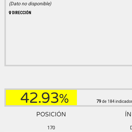
(Dato no disponible)
DIRECCIÓN
42.93
%
79
de 184
indicado
POSICIÓN
ÍN
170